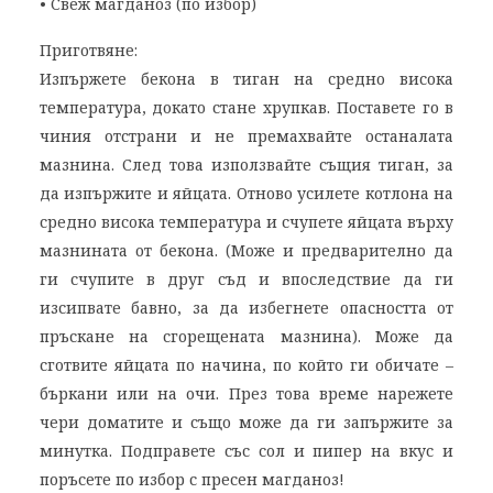
• Свеж магданоз (по избор)
Приготвяне:
Изпържете бекона в тиган на средно висока
температура, докато стане хрупкав. Поставете го в
чиния отстрани и не премахвайте останалата
мазнина. След това използвайте същия тиган, за
да изпържите и яйцата. Отново усилете котлона на
средно висока температура и счупете яйцата върху
мазнината от бекона. (Може и предварително да
ги счупите в друг съд и впоследствие да ги
изсипвате бавно, за да избегнете опасността от
пръскане на сгорещената мазнина). Може да
сготвите яйцата по начина, по който ги обичате –
бъркани или на очи. През това време нарежете
чери доматите и също може да ги запържите за
минутка. Подправете със сол и пипер на вкус и
поръсете по избор с пресен магданоз!