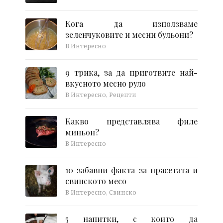
Кога да използваме
зеленчуковите и месни бульони?
В Интересно
9 трика, за да приготвите най-
вкусното месно руло
В Интересно, Рецепти
Какво представлява филе
миньон?
В Интересно
10 забавни факта за прасетата и
свинското месо
В Интересно, Свинско
5 напитки, с които да