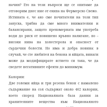
начин? Ето на тези въпроси ще се опитаме да
отговорим днес ние от екипа на Фермерско Свежо.
Истината е, че ако сме почитатели на този тип
закуска, трябва да сме много внимателни и
балансирани, защото прекомерната им употреба
води до риск от повишено кръвно налягане, по –
високи нива на холестерола и опасност от
сърдечни болести. Но има и добра новина: в
случай, че сте любител на бекона и яйцата, винаги
може да модифицирате ястието си така, че да
сведете негативните ефекти до минимум.
Калории:
Две големи яйца и три резена бекон с намалено
съдържание на сол съдържат около 462 калории,
което според Националната база данни за
хранителните вещества към Националното