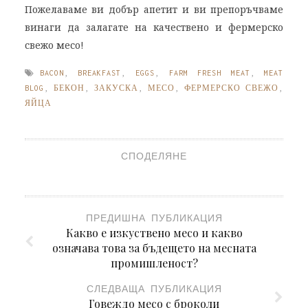
Пожелаваме ви добър апетит и ви препоръчваме
винаги да залагате на качествено и фермерско
свежо месо!
BACON
,
BREAKFAST
,
EGGS
,
FARM FRESH MEAT
,
MEAT
BLOG
,
БЕКОН
,
ЗАКУСКА
,
МЕСО
,
ФЕРМЕРСКО СВЕЖО
,
ЯЙЦА
СПОДЕЛЯНЕ
ПРЕДИШНА ПУБЛИКАЦИЯ
Какво е изкуствено месо и какво
означава това за бъдещето на месната
промишленост?
СЛЕДВАЩА ПУБЛИКАЦИЯ
Говеждо месо с броколи