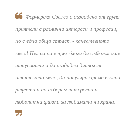
Фермерско Свежо е създадено от група
приятели с различни интереси и професии,
но с една обща страст - качественото
месо! Целта ни е чрез блога да съберем още
ентусиасти и да създадем диалог за
истинското месо, да популяризираме вкусни
рецепти и да съберем интересни и
любопитни факти за любимата ни храна.