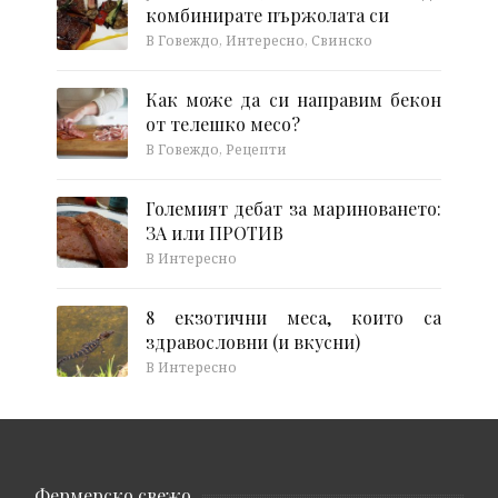
комбинирате пържолата си
В Говеждо, Интересно, Свинско
Как може да си направим бекон
от телешко месо?
В Говеждо, Рецепти
Големият дебат за мариноването:
ЗА или ПРОТИВ
В Интересно
8 екзотични меса, които са
здравословни (и вкусни)
В Интересно
Фермерско свежо