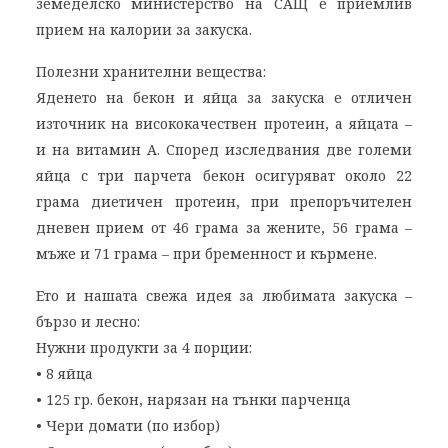
земеделско министерство на САЩ е приемлив
прием на калории за закуска.
Полезни хранителни вещества:
Яденето на бекон и яйца за закуска е отличен
източник на висококачествен протеин, а яйцата –
и на витамин А. Според изследвания две големи
яйца с три парчета бекон осигуряват около 22
грама диетичен протеин, при препоръчителен
дневен прием от 46 грама за жените, 56 грама –
мъже и 71 грама – при бременност и кърмене.
Ето и нашата свежа идея за любимата закуска –
бързо и лесно:
Нужни продукти за 4 порции:
• 8 яйца
• 125 гр. бекон, нарязан на тънки парченца
• Чери домати (по избор)