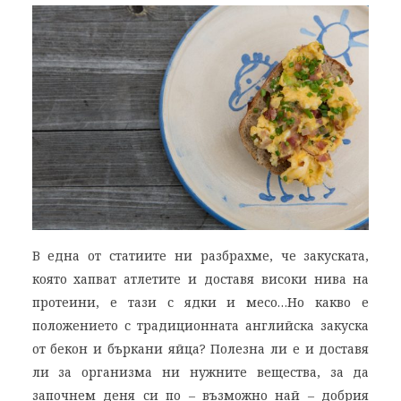
В една от статиите ни разбрахме, че закуската,
която хапват атлетите и доставя високи нива на
протеини, е тази с ядки и месо…Но какво е
положението с традиционната английска закуска
от бекон и бъркани яйца? Полезна ли е и доставя
ли за организма ни нужните вещества, за да
започнем деня си по – възможно най – добрия