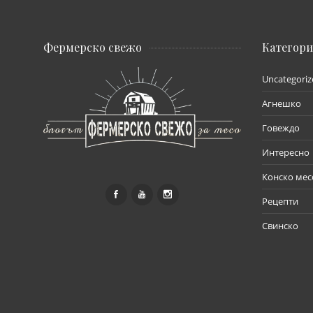
Фермерско свежо
Категор
Uncategoriz
Агнешко
Говеждо
Интересно
Конско мес
Рецепти
Свинско