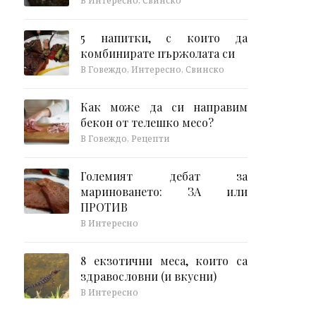
В Интересно, Свинско
5 напитки, с които да
комбинирате пържолата си
В Говеждо, Интересно, Свинско
Как може да си направим
бекон от телешко месо?
В Говеждо, Рецепти
Големият дебат за
мариноването: ЗА или
ПРОТИВ
В Интересно
8 екзотични меса, които са
здравословни (и вкусни)
В Интересно