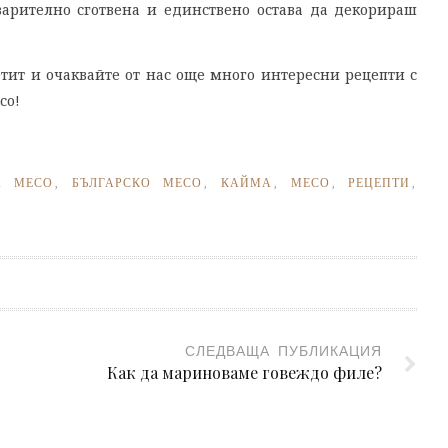
варително сготвена и единствено остава да декорираш
тит и очаквайте от нас още много интересни рецепти с
со!
А МЕСО
,
БЪЛГАРСКО МЕСО
,
КАЙМА
,
МЕСО
,
РЕЦЕПТИ
,
СЛЕДВАЩА ПУБЛИКАЦИЯ
Как да мариноваме говеждо филе?