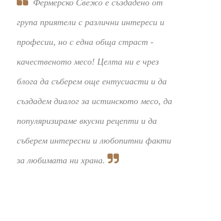
Фермерско Свежо е създадено от
група приятели с различни интереси и
професии, но с една обща страст -
качественото месо! Целта ни е чрез
блога да съберем още ентусиасти и да
създадем диалог за истинското месо, да
популяризираме вкусни рецепти и да
съберем интересни и любопитни факти
за любимата ни храна.