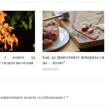
, с които да
Как да приготвяте вечерята си
 силата на огъня
по – лесно?
28/09/2018
лжителните полета са отбелязани с
*