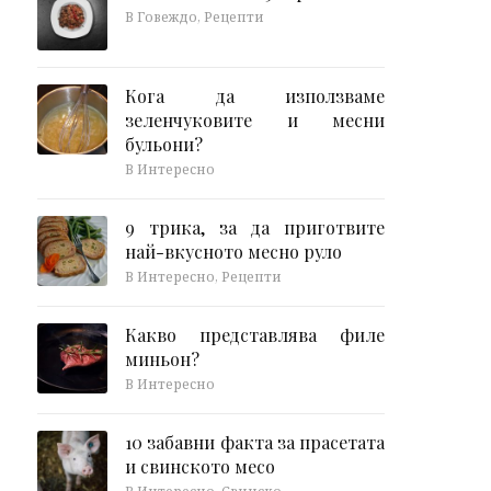
В Говеждо, Рецепти
Кога да използваме
зеленчуковите и месни
бульони?
В Интересно
9 трика, за да приготвите
най-вкусното месно руло
В Интересно, Рецепти
Какво представлява филе
миньон?
В Интересно
10 забавни факта за прасетата
и свинското месо