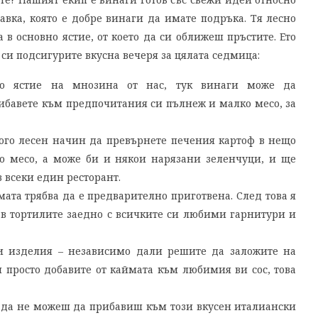
авка, която е добре винаги да имате подръка. Тя лесно
в основно ястие, от което да си оближеш пръстите. Ето
 си подсигурите вкусна вечеря за цялата седмица:
о ястие на мнозина от нас, тук винаги може да
ибавете към предпочитания си пълнеж и малко месо, за
ного лесен начин да превърнете печения картоф в нещо
ко месо, а може би и някои нарязани зеленчуци, и ще
в всеки един ресторант.
мата трябва да е предварително приготвена. След това я
е в тортилите заедно с всичките си любими гарнитури и
ни изделия – независимо дали решите да заложите на
и просто добавите от каймата към любимия ви сос, това
о да не можеш да прибавиш към този вкусен италиански