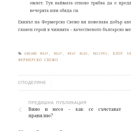
омлет. Тук каймата отново трябва да е пред
вечерята или обяда си.
Екипът на Фермерско Свежо ви пожелава добър апе
главен герой в чинията – качественото българско ме
GROUND MEAT
,
MEAT
,
MEAT BLOG
,
RECIPES
,
БЛОГ З
ФЕРМЕРСКО СВЕЖО
СПОДЕЛЯНЕ
ПРЕДИШНА ПУБЛИКАЦИЯ
Вино и месо – как се съчетават
правилно?