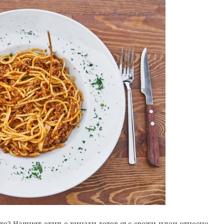
те? Нашият екип е винаги готов със свежи идеи относно