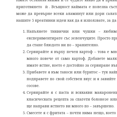
приготвянето ѝ . Всъщност каймата е полезна съст
може да превърне всеки аламинут или дори салата 
нашите 5 креативни идеи как да я използвате, за да
Напълнете тиквички или чушки – любим
експериментирате със зеленчуците. Просто пр
да стане блюдото ви по – хранително.
Сервирайте я върху печен картоф – това е м
много повече от само картоф. Добавете мал
имате ястие, което е достойно за сервиране въ
Прибавете я към такоси или буритос – тук кай
подправете по свой собствен вкус и я завийт
сосове.
Сервирайте я с паста и всякакви макароне
класическата рецепта за спагети болонезе ил
ще направи ястието ви много по – завършено.
Смесете я с фритата – почти няма нещо, коет