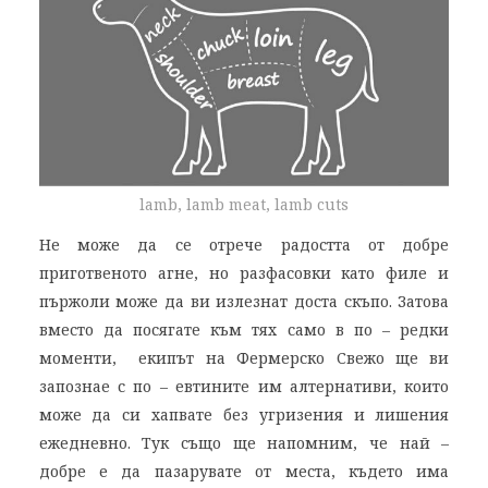
lamb, lamb meat, lamb cuts
Не може да се отрече радостта от добре
приготвеното агне, но разфасовки като филе и
пържоли може да ви излезнат доста скъпо. Затова
вместо да посягате към тях само в по – редки
моменти, екипът на Фермерско Свежо ще ви
запознае с по – евтините им алтернативи, които
може да си хапвате без угризения и лишения
ежедневно. Тук също ще напомним, че най –
добре е да пазарувате от места, където има