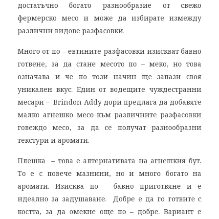
достатъчно богато разнообразие от свежо
фермерско месо и може да избирате измежду
различни видове разфасовки.
Много от по – евтините разфасовки изискват бавно
готвене, за да стане месото по – меко, но това
означава и че по този начин ще запази своя
уникален вкус. Един от водещите чуждестранни
месари – Brindon Addy дори предлага да добавяте
малко агнешко месо към различните разфасовки
говеждо месо, за да се получат разнообразни
текстури и аромати.
Плешка – това е алтернативата на агнешкия бут.
То е с повече мазнини, но и много богато на
аромати. Изисква по – бавно приготвяне и е
идеално за задушаване. Добре е да го готвите с
костта, за да омекне още по – добре. Вариант е