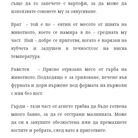
също да го запечете с картофи, за да може да
използвате соковете му за овкусяване.
Врат – той е по – евтин от месото от шията на
животното, което се намира в по – средната му
част. Най – добре се приготвя, когато е нарязан на
кубчета и задушен в течност/сос на ниска
температура.
Рамстек – Прясно отрязано месо от гърба на
животното. Подходящо е за гриловане, печене във
фурната и дори пържене под формата на пържоли
с или без кост.
Гърди – тази част от агнето трябва да бъде готвена
много бавно, за да се отстрани мазнината. Може
да си я закупите обезкостена или да премахнете
костите и ребрата, след като я приготвите.