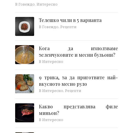
В Говеждо, Интересно
Телешко чили в 5 варианта
В Говеждо, Рецепти
Кога да използваме
зеленчуковите и месни бульони?
В Интересно
9 трика, за да приготвите най-
вкусното месно руло
В Интересно, Рецепти
Какво представлява филе
миньон?
В Интересно