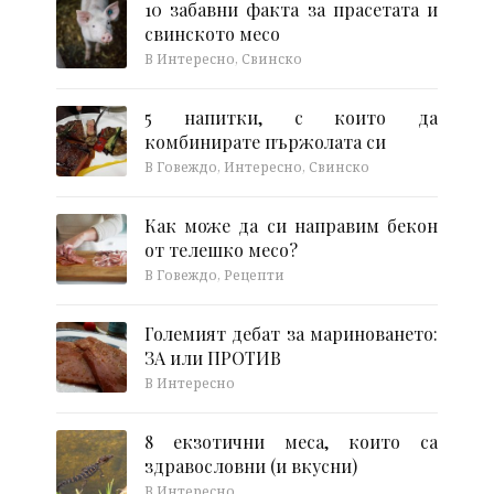
10 забавни факта за прасетата и
свинското месо
В Интересно, Свинско
5 напитки, с които да
комбинирате пържолата си
В Говеждо, Интересно, Свинско
Как може да си направим бекон
от телешко месо?
В Говеждо, Рецепти
Големият дебат за мариноването:
ЗА или ПРОТИВ
В Интересно
8 екзотични меса, които са
здравословни (и вкусни)
В Интересно