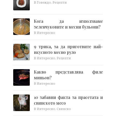
В Говеждо, Рецепти
Кога да използваме
зеленчуковите и месни бульони?
В Интересно
9 трика, за да приготвите най-
вкусното месно руло
В Интересно, Рецепти
Какво представлява филе
миньон?
В Интересно
10 забавни факта за прасетата и
свинското месо
В Интересно, Свинско