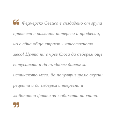
Фермерско Свежо е създадено от група
приятели с различни интереси и професии,
но с една обща страст - качественото
месо! Целта ни е чрез блога да съберем още
ентусиасти и да създадем диалог за
истинското месо, да популяризираме вкусни
рецепти и да съберем интересни и
любопитни факти за любимата ни храна.