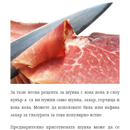
За тази лесна рецепта за шунка с кока кола в слоу
кукър-а са ви нужни само шунка, захар, горчица и
кока кола. Можете да използвате бяла или кафява
захар за глазурата за това популярно ястие.
Предварително приготвената шунка може да се