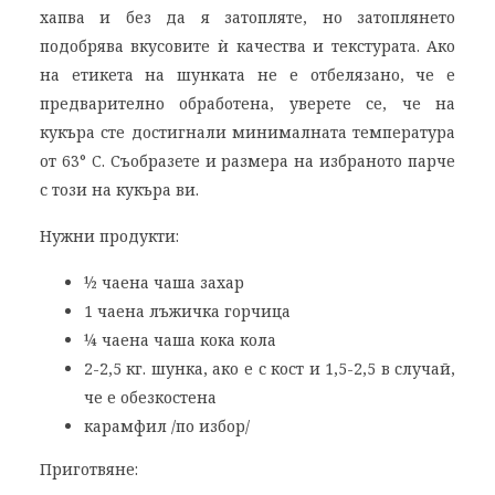
хапва и без да я затопляте, но затоплянето
подобрява вкусовите ѝ качества и текстурата. Ако
на етикета на шунката не е отбелязано, че е
предварително обработена, уверете се, че на
кукъра сте достигнали минималната температура
от 63° C. Съобразете и размера на избраното парче
с този на кукъра ви.
Нужни продукти:
½ чаена чаша захар
1 чаена лъжичка горчица
¼ чаена чаша кока кола
2-2,5 кг. шунка, ако е с кост и 1,5-2,5 в случай,
че е обезкостена
карамфил /по избор/
Приготвяне: