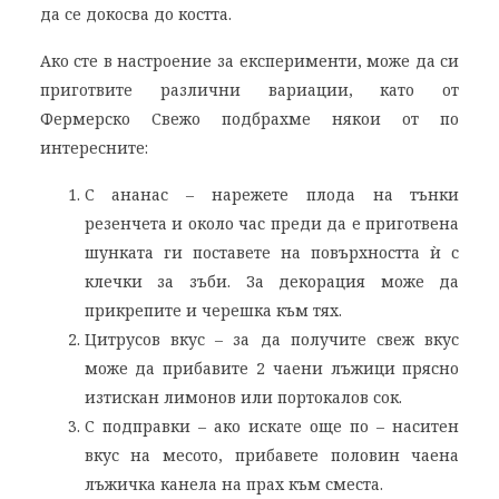
да се докосва до костта.
Ако сте в настроение за експерименти, може да си
приготвите различни вариации, като от
Фермерско Свежо подбрахме някои от по
интересните:
С ананас – нарежете плода на тънки
резенчета и около час преди да е приготвена
шунката ги поставете на повърхността ѝ с
клечки за зъби. За декорация може да
прикрепите и черешка към тях.
Цитрусов вкус – за да получите свеж вкус
може да прибавите 2 чаени лъжици прясно
изтискан лимонов или портокалов сок.
С подправки – ако искате още по – наситен
вкус на месото, прибавете половин чаена
лъжичка канела на прах към сместа.