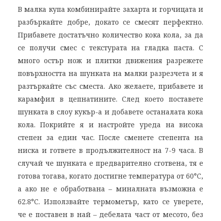
В малка купа комбинирайте захарта и горчицата и
разбъркайте добре, докато се смесят перфектно.
Прибавете достатъчно количество кока кола, за да
се получи смес с текстурата на гладка паста. С
много остър нож и плитки движения разрежете
повърхността на шунката на малки разрезчета и я
разтъркайте със сместа. Ако желаете, прибавете и
карамфил в цепнатините. След което поставете
шунката в слоу кукър-а и добавете останалата кока
кола. Покрийте я и настройте уреда на висока
степен за един час. После сменете степента на
ниска и гответе в продължителност на 7-9 часа. В
случай че шунката е предварително сготвена, тя е
готова тогава, когато достигне температура от 60°C,
а ако не е обработвана – миналната възможна е
62.8°C. Използвайте термометър, като се уверете,
че е поставен в най – дебелата част от месото, без