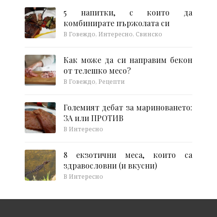
5 напитки, с които да
комбинирате пържолата си
В Говеждо, Интересно, Свинско
Как може да си направим бекон
от телешко месо?
В Говеждо, Рецепти
Големият дебат за мариноването:
ЗА или ПРОТИВ
В Интересно
8 екзотични меса, които са
здравословни (и вкусни)
В Интересно