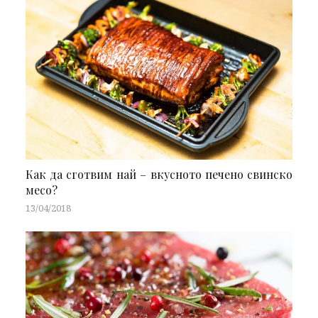
Как да сготвим най – вкусното печено свинско
месо?
13/04/2018