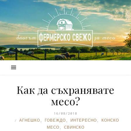
Как да съхранявате
месо?
16/08/2018
АГНЕШКО
,
ГОВЕЖДО
,
ИНТЕРЕСНО
,
КОНСКО
МЕСО
,
СВИНСКО