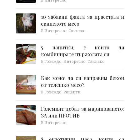
В Интересно
10 забавни факта за прасетата и
свинското месо
В Интересно, Свинско
5 напитки, с които да
комбинирате пържолата си
В Говеждо, Интересно, Свинско
Как може да си направим бекон
от телешко месо?
В Говеждо, Рецепти
Големият дебат за мариноването:
ЗА или ПРОТИВ
В Интересно
8 екзотични меса, които са