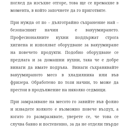
поглед да изсъхне отгоре, това ще се премахне в
момента, в който започнете да го приготвяте.
При нужда от по – дълготрайно съхранение най –
безопасният начин е вакуумирането.
Професионалните кухни поддържат строга
хигиена и използват оборудване за вакуумиране
на повечето продукти. Подобно оборудване се
предлага и за домашни кухни, така че е добре
винаги да имате подръка. Винаги съхранявайте
вакуумираното месо в хладилника или във
фризера. Обработено по този начин, то може да
престои в продължение на няколко седмици.
При замразяване на месото го завийте във фолио
и извадете колкото е възможно повече въздух, а
когато го размразявате, уверете се, че това се
случва бавно и постепенно, за да не отдели твърде