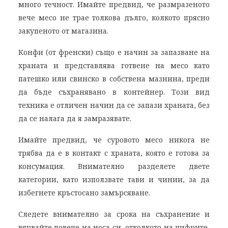
много течност. Имайте предвид, че размразеното
вече месо не трае толкова дълго, колкото прясно
закупеното от магазина.
Конфи (от френски) също е начин за запазване на
храната и представлява готвене на месо като
патешко или свинско в собствена мазнина, преди
да бъде съхранявано в контейнер. Този вид
техника е отличен начин да се запази храната, без
да се налага да я замразявате.
Имайте предвид, че суровото месо никога не
трябва да е в контакт с храната, която е готова за
консумация. Внимателно разделете двете
категории, като използвате тави и чинии, за да
избегнете кръстосано замърсяване.
Следете внимателно за срока на съхранение и
вярвайте повече на носа си, отколкото на цифрите,