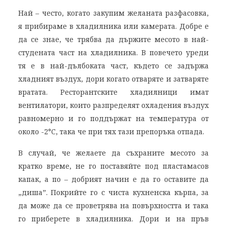
Най – често, когато закупим желаната разфасовка,
я прибираме в хладилника или камерата. Добре е
да се знае, че трябва да държите месото в най-
студената част на хладилника. В повечето уреди
тя е в най-дълбоката част, където се задържа
хладният въздух, дори когато отваряте и затваряте
вратата. Ресторантските хладилници имат
вентилатори, които разпределят охладения въздух
равномерно и го поддържат на температура от
около -2°C, така че при тях тази препоръка отпада.
В случай, че желаете да съхраните месото за
кратко време, не го поставяйте под пластамасов
капак, а по – добрият начин е да го оставите да
„диша”. Покрийте го с чиста кухненска кърпа, за
да може да се проветрява на повърхността и така
го приберете в хладилника. Дори и на пръв