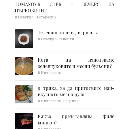
ТОМАХОУК СТЕК – ВЕЧЕРЯ ЗА
ПЪРВОБИТНИ
В Говеждо, Интересно
Телешко чили в 5 варианта
В Говеждо, Рецепти
Кога да използваме
зеленчуковите и месни бульони?
В Интересно
9 трика, за да приготвите най-
вкусното месно руло
В Интересно, Рецепти
Какво представлява филе
миньон?