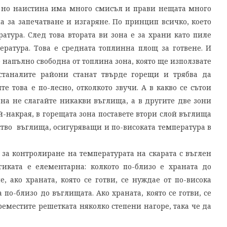
а, но наистина има много смисъл и прави нещата много
на за запечатване и изгаряне. По принцип всичко, което
атура. След това втората ви зона е за храни като пиле
ература. Това е средната топлинна площ за готвене. И
 е напълно свободна от топлина зона, която ще използвате
станалите райони станат твърде горещи и трябва да
е това е по-лесно, отколкото звучи. А в какво се сътои
на не слагайте никакви въглища, а в другите две зони
ай-накрая, в горещата зона поставете втори слой въглища
ество въглища, осигуряващи и по-високата температура в
 за контролиране на температурата на скарата с въглен
гиката е елементарна: колкото по-близо е храната до
е, ако храната, която се готви, се нуждае от по-висока
 по-близо до въглищата. Ако храната, която се готви, се
реместите решетката няколко степени нагоре, така че да