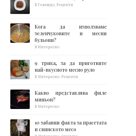
В Говеждо, Рецепти
Кога да използваме
зеленчуковите и месни
бульони?
В Интересно
9 трика, за да приготвите
най-вкусното месно руло
В Интересно, Рецепти
Какво представлява филе
миньон?
В Интересно
10 забавни факта за прасетата
и свинското месо