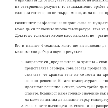
е причината да се получават изгаряния на повърхнос
на съвършения резултат, то задължително трябва д
силна за готвене, но не твърде много, за да не изго
Различните разфасовки и видове също се нуждаят
може да си позволите висока температура, така че д
Докато по-големите късове месо изискват по – рав
Ето и нашите 4 техники, които ще ви позволят да
максимално добър и вкусен резултат:
Направете си „предпазител” за храната – сло
представлява бариера. Това забавя процеса н
означава, че храната вече не се готви на п
спешно решение. Когато температурата е тв
идеалното решение. Всичко, което трябва да 
сгънете. Всъщност няма голямо значение как 
да може наистина да влияние върху температу
Разположете въглищата на слоеве и ги разпре