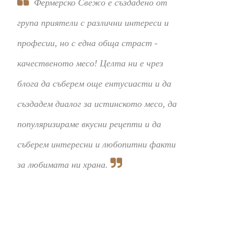
Фермерско Свежо е създадено от
група приятели с различни интереси и
професии, но с една обща страст -
качественото месо! Целта ни е чрез
блога да съберем още ентусиасти и да
създадем диалог за истинското месо, да
популяризираме вкусни рецепти и да
съберем интересни и любопитни факти
за любимата ни храна.