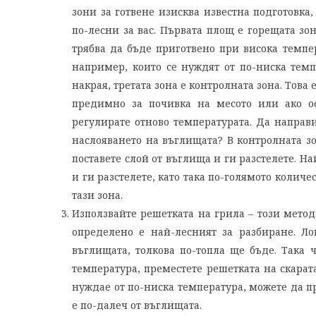
зони за готвене изисква известна подготовк
по-лесни за вас. Първата площ е горещата зо
трябва да бъде приготвено при висока темпер
например, които се нуждят от по-ниска темп
накрая, третата зона е контролната зона. Това
предимно за почивка на месото или ако о
регулирате отново температурата. Да направит
наслояването на въглищата? В контролната зо
поставете слой от въглища и ги разстелете. Н
и ги разстелете, като така по-голямото колич
тази зона.
Използвайте решетката на грила – този метод
определено е най-лесният за разбиране. Ло
въглищата, толкова по-топла ще бъде. Така ч
температура, преместете решетката на скарата
нуждае от по-ниска температура, можете да п
е по-далеч от въглищата.