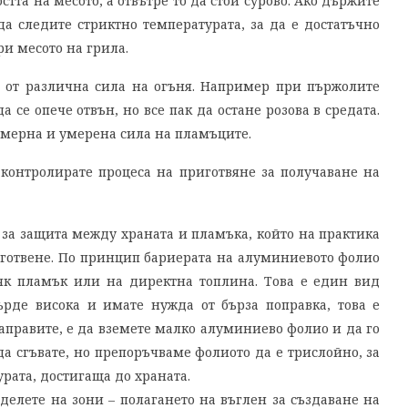
тта на месото, а отвътре то да стои сурово. Ако държите
а следите стриктно температурата, за да е достатъчно
ри месото на грила.
 от различна сила на огъня. Например при пържолите
а се опече отвън, но все пак да остане розова в средата.
номерна и умерена сила на пламъците.
 контролирате процеса на приготвяне за получаване на
й за защита между храната и пламъка, който на практика
а готвене. По принцип бариерата на алуминиевото фолио
ряк пламък или на директна топлина. Това е един вид
ърде висока и имате нужда от бърза поправка, това е
направите, е да вземете малко алуминиево фолио и да го
да сгъвате, но препоръчваме фолиото да е трислойно, за
рата, достигаща до храната.
делете на зони – полагането на въглен за създаване на