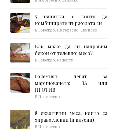
В Интересно, Свинско
5 напитки, с които да
комбинирате пържолата си
В Говеждо, Интересно, Свинско
Как може да си направим
бекон от телешко месо?
В Говеждо, Рецепти
Големият дебат за
мариноването: ЗА или
ПРОТИВ
В Интересно
8 екзотични меса, които са
здравословни (и вкусни)
В Интересно