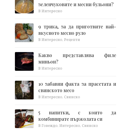
зеленчуковите и месни бульони?
В Интересно
9 трика, за да приготвите най-
вкусното месно руло
В Интересно, Рецепти
Какво представлява филе
миньон?
В Интересно
10 забавни факта за прасетата и
свинското месо
В Интересно, Свинско
5 напитки, с които да
комбинирате пържолата си
В Говеждо, Интересно, Свинско