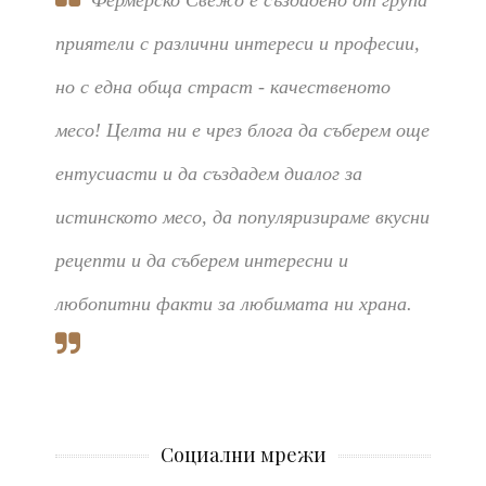
Фермерско Свежо е създадено от група
приятели с различни интереси и професии,
но с една обща страст - качественото
месо! Целта ни е чрез блога да съберем още
ентусиасти и да създадем диалог за
истинското месо, да популяризираме вкусни
рецепти и да съберем интересни и
любопитни факти за любимата ни храна.
Социални мрежи