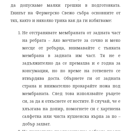
да допускаме малки грешки в подготовката.
Екипът на Фермерско Свежо събра основните от
тях, както и няколко трика как да ги избягваме:
Не отстранявате мембраната от задната част
на ребрата – Ако мечтаете за сочно и меко
месце от ребърца, внимавайте с тънката
мембрана в задната им част. Тя не е
задължително да се премахва и е годна за
консумация, но по време на готвенето се
втвърдява доста. Обърнете ги от задната
страна и внимателно прокарайте ножа под
мембраната. След това използвайте ръцете
си, за да я откъснете от костите. В случай, че е
хлъзгава на допир, помогнете си с хартиена
салфетка или чиста кухненска кърпа за по –
добър захват.