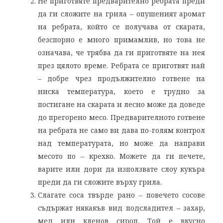
Не приготвяте предварително ребрата преди
да ги сложите на грила – опушеният аромат
на ребрата, който се получава от скарата,
безспорно е много примамлив, но това не
означава, че трябва да ги приготвяте на нея
през цялото време. Ребрата се приготвят най
– добре чрез продължително готвене на
ниска температура, което е трудно за
постигане на скарата и лесно може да доведе
до прегорено месо. Предварителното готвене
на ребрата не само ви дава по-голям контрол
над температурата, но може да направи
месото по – крехко. Можете да ги печете,
варите или дори да използвате слоу кукъра
преди да ги сложите върху грила.
Слагате соса твърде рано – повечето сосове
съдържат някакъв вид подсладител – захар,
мед или кленов сироп. Той е вкусно