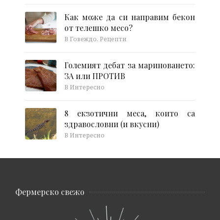
Как може да си направим бекон
от телешко месо?
В Говеждо, Рецепти
Големият дебат за мариноването:
ЗА или ПРОТИВ
В Интересно
8 екзотични меса, които са
здравословни (и вкусни)
В Интересно
Фермерско свежо