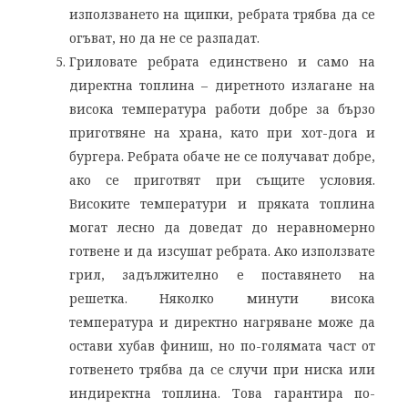
използването на щипки, ребрата трябва да се
огъват, но да не се разпадат.
Гриловате ребрата единствено и само на
директна топлина – диретното излагане на
висока температура работи добре за бързо
приготвяне на храна, като при хот-дога и
бургера. Ребрата обаче не се получават добре,
ако се приготвят при същите условия.
Високите температури и пряката топлина
могат лесно да доведат до неравномерно
готвене и да изсушат ребрата. Ако използвате
грил, задължително е поставянето на
решетка. Няколко минути висока
температура и директно нагряване може да
остави хубав финиш, но по-голямата част от
готвенето трябва да се случи при ниска или
индиректна топлина. Това гарантира по-