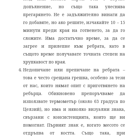
допълнение, но също така улеснява
прегарянето. Не е задължително винаги да
го добавяте, но ако решите, изчакайте 10 – 15
минути преди края на готвенето, за да го
сложите. Има достатъчно време, за да се
загрее и прилепне към ребрата, като в
същото време получавате точната степен на
хрупкавост по края.
Недопичане или препичане на ребрата –
това е често срещана грешка, особено за тези
от нас, които нямат опит с приготвянето на
ребърца. Обикновено препоръчваме да
използвате термометър (около 63 градуса по
Целзий), но има и няколко визуални знака,
свързани с консистенцията, които ще ви
помогнат. Първият знак е, когато месото се
отдръпва от костта. Също така, при