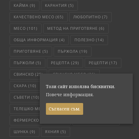
КАЙМА
(9)
КАРАНТИЯ
(5)
КАЧЕСТВЕНО МЕСО
(65)
ЛЮБОПИТНО
(7)
МЕСО
(101)
МЕТОД НА ПРИГОТВЯНЕ
(6)
ОБЩА ИНФОРМАЦИЯ
(4)
ПОЛЕЗНО
(14)
ПРИГОТВЯНЕ
(5)
ПЪРЖОЛА
(19)
ПЪРЖОЛИ
(5)
РЕЦЕПТА
(29)
РЕЦЕПТИ
(17)
СВИНСКО
(25)
СВИНСКО МЕСО
(36)
СКАРА
(10)
СЛОУ КУКЪР
(5)
СОС
(6)
Този сайт използва бисквитки.
Повече информация.
СЪВЕТИ
(10)
ТЕЛЕШКО
(7)
Съгласен съм.
ТЕЛЕШКО МЕСО
(6)
ТРИКОВЕ
(8)
ФЕРМЕРСКО СВЕЖО
(171)
ЧЕРВЕНО МЕСО
(4)
ШУНКА
(9)
ЯХНИЯ
(5)