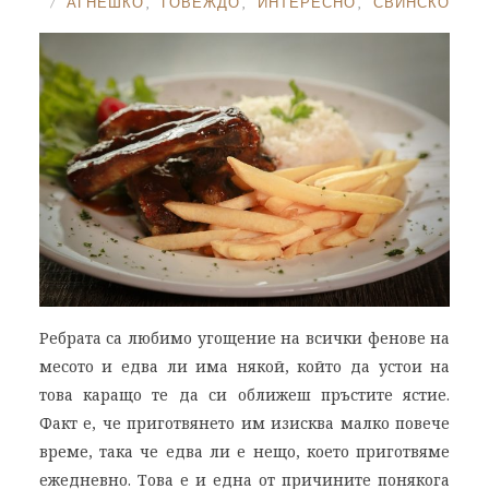
АГНЕШКО
,
ГОВЕЖДО
,
ИНТЕРЕСНО
,
СВИНСКО
Ребрата са любимо угощение на всички фенове на
месото и едва ли има някой, който да устои на
това каращо те да си оближеш пръстите ястие.
Факт е, че приготвянето им изисква малко повече
време, така че едва ли е нещо, което приготвяме
ежедневно. Това е и една от причините понякога