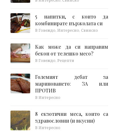
В Интересно, Свинско
5 напитки, с които да
комбинирате пържолата си
В Говеждо, Интересно, Свинско
Как може да си направим
бекон от телешко месо?
В Говеждо, Рецепти
Големият дебат за
мариноването: ЗА или
ПРОТИВ
В Интересно
8 екзотични меса, които са
здравословни (и вкусни)
В Интересно