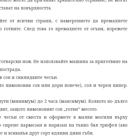
стават на повърхността.
айте от всички страни, с намерението да премахнете
о готвите. След това го премахнете от огъня, изрежете
 готварски нож. Не използвайте машина за приготвяне на
пострада.
в сок и скилидките чесън.
ото лимоновия сок или дори повече), сол и черен пипер.
инути (минимум) до 2 часа (максимум). Колкото по-дълго
цвят, защото лимоновият сок „готви” месото.
е чесън от сместа и оформете в малки могили върху
о сирене пармезан и нарязан на тънко бял трюфел (ако
е и всякакъв друг сорт ядливи диви гъби.