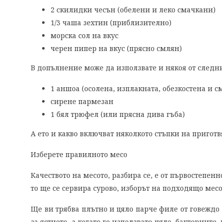
2 скилидки чесън (обелени и леко смачкани)
1/3 чаша зехтин (приблизително)
морска сол на вкус
черен пипер на вкус (прясно смлян)
В допълнение може да използвате и някоя от следни
1 аншоа (осолена, изплакната, обезкостена и с
сирене пармезан
1 бял трюфел (или прясна дива гъба)
А ето и какво включват няколкото стъпки на приготв
Изберете правилното месо
Качеството на месото, разбира се, е от първостепенн
то ще се сервира сурово, изборът на подходящо месо
Ще ви трябва плътно и цяло парче филе от говеждо 
за ястието, а когато го използвате цяло, бактериит