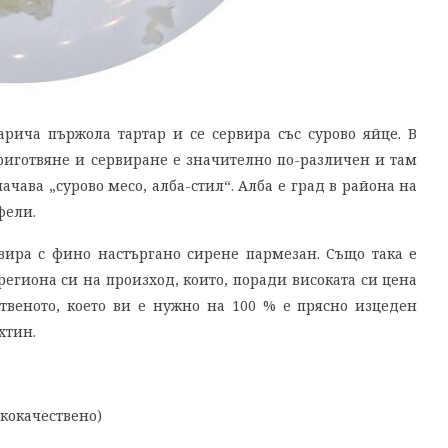
рича пържола тартар и се сервира със сурово яйце. В
иготвяне и сервиране е значително по-различен и там
значава „сурово месо, алба-стил“. Алба е град в района на
фели.
вира с фино настъргано сирене пармезан. Също така е
егиона си на произход, които, поради високата си цена
ственото, което ви е нужно на 100 % е прясно изцеден
хтин.
кокачествено)