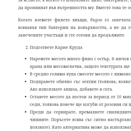
да проникнат във вътрешността му. Вместо това те о
Когато вземете филето вкъщи, бързо го запечат
всякавъв тип бактерии на повърхността, а не да г
запечените участъци и сте готови да продължите.
Подгответе Карне Круда
Нарежете месото много фино с остър, 8-инчов
храна или месомелачка, защото текстурата ще 
В средно голяма купа смесете месото с лимоно
Подправете обилно със зехтин (толкова, колк
Ако използвате аншоа, добавете я сега.
Оставете месото да постои за период от 10 м
седи, толкова повече ще изгуби от розовия си 
Преди да сервирате, премахнете скилидкит
чиниите. Поръсете всяка със ситно настърган
ползвате). Като алтернатива може да използват