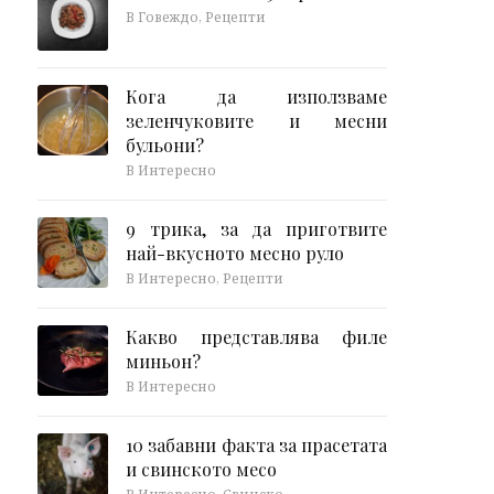
В Говеждо, Рецепти
Кога да използваме
зеленчуковите и месни
бульони?
В Интересно
9 трика, за да приготвите
най-вкусното месно руло
В Интересно, Рецепти
Какво представлява филе
миньон?
В Интересно
10 забавни факта за прасетата
и свинското месо