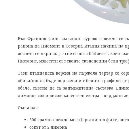
Във Франция фино смляното сурово говеждо се на
района на Пиемонт в Северна Италия начина на пр
ястието се нарича: „carne cruda all’albese“, което о
Пиемонт, известен със своите скъпоценни бели трю
Тази италианска версия на пържола тартар се сер
обичайно да бъде поръсена и с белите трюфели от р
обаче, съвсем не са задължителна съставка. Един
лимонов сок и висококачествен екстра – върджин зе
Съставки:
500 грама говеждо месо (органично филе, висо
сокът от 2 лимона