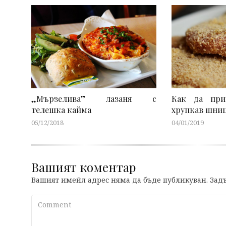
„Мързелива” лазаня с
Как да при
телешка кайма
хрупкав шни
05/12/2018
04/01/2019
Вашият коментар
Вашият имейл адрес няма да бъде публикуван.
Задъ
Comment