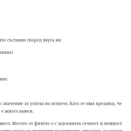
те съставки според вкуса ви:
мляна)
яне:
о значение за успеха на ястието. Като се има предвид, че
 е много важен.
месо. Месото от филето е с идеалната сочност и нежност
е, които могат да причинят хранително отравяне, не могат