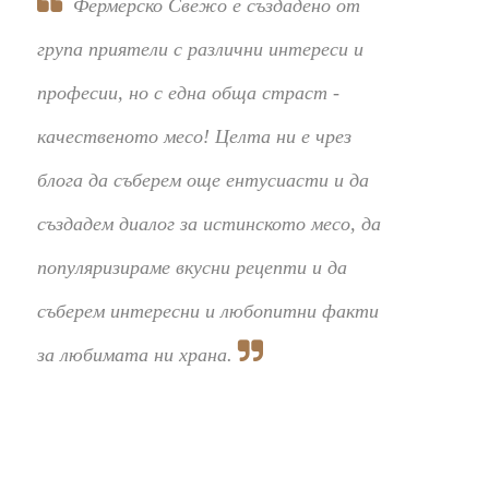
Фермерско Свежо е създадено от
група приятели с различни интереси и
професии, но с една обща страст -
качественото месо! Целта ни е чрез
блога да съберем още ентусиасти и да
създадем диалог за истинското месо, да
популяризираме вкусни рецепти и да
съберем интересни и любопитни факти
за любимата ни храна.