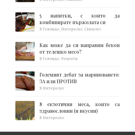
5 напитки, с които да
комбинирате пържолата си
В Говеждо, Интересно, Свинско
Как може да си направим бекон
от телешко месо?
В Говеждо, Рецепти
Големият дебат за мариноването:
ЗА или ПРОТИВ
В Интересно
8 екзотични меса, които са
здравословни (и вкусни)
В Интересно