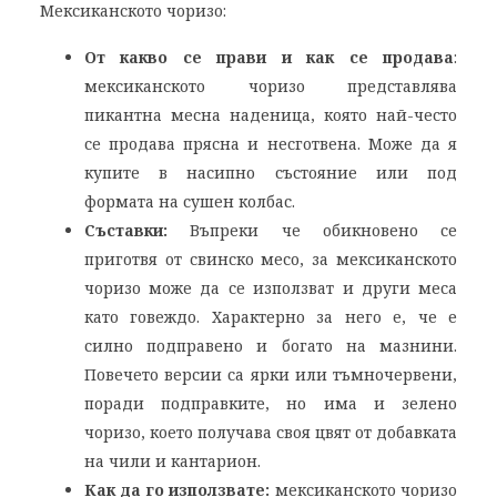
Мексиканското чоризо:
От какво се прави и как се продава
:
мексиканското чоризо представлява
пикантна месна наденица, която най-често
се продава прясна и несготвена. Може да я
купите в насипно състояние или под
формата на сушен колбас.
Съставки:
Въпреки че обикновено се
приготвя от свинско месо, за мексиканското
чоризо може да се използват и други меса
като говеждо. Характерно за него е, че е
силно подправено и богато на мазнини.
Повечето версии са ярки или тъмночервени,
поради подправките, но има и зелено
чоризо, което получава своя цвят от добавката
на чили и кантарион.
Как да го използвате:
мексиканското чоризо