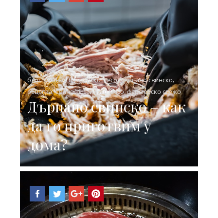
блог за месо
,
българско месо
,
дърпано свинско
,
рецепта
,
Свинско
,
свинско месо
,
фермерско свежо
Дърпано свинско – как
да го приготвим у
дома?