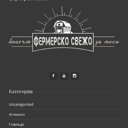
Категории
Uncategorized
Агнешко
Говеждо