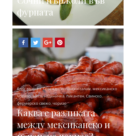
фурната
блог за месо
,
Говеждо
,
испански салам
,
мексиканско
чоризо
,
месо
,
наденичка
,
пикантен
,
Свинско
,
фермерско свежо
,
чоризо
Каква е разликата
между мексиканско и