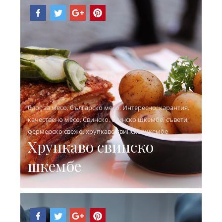
блог за месо
,
българско месо
,
Интересно
,
карантия
,
качествено месо
,
Свинско
,
свинско шкембе
,
съвети
,
фермерско свежо
,
хрупкаво свинско шкембе
Хрупкаво свинско
шкембе