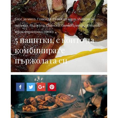
блог за месо
,
Говеждо
,
говеждо месо
,
Интересно
,
питиета
,
пържола
,
Свинско
,
свинско месо
,
телешко
месо
,
фермерско свежо
5 напитки, с които да
комбинирате
пържолата си