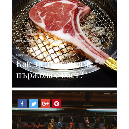
Агнешко
,
агнешко месо
,
блог за месо
,
българско
месо
,
Говеждо
,
говеждо месо
,
Интересно
,
месо с
кост
,
приготвяне на пържола
,
пържола
,
Свинско
,
свинско месо
,
фермерско свежо
Как да приготвяме
пържола с кост?