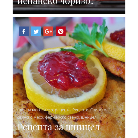
испанско чоризо?
блог за месо
,
месо
,
рецепта
,
Рецепти
,
Свинско
,
свинско месо
,
фермерско свежо
,
шницел
Рецепта за шницел