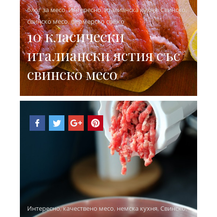
блог за месо
,
Интересно
,
италианска кухня
,
Свинско
,
свинско месо
,
фермерско свежо
10 класически
италиански ястия със
свинско месо
Интересно
,
качествено месо
,
немска кухня
,
Свинско
,