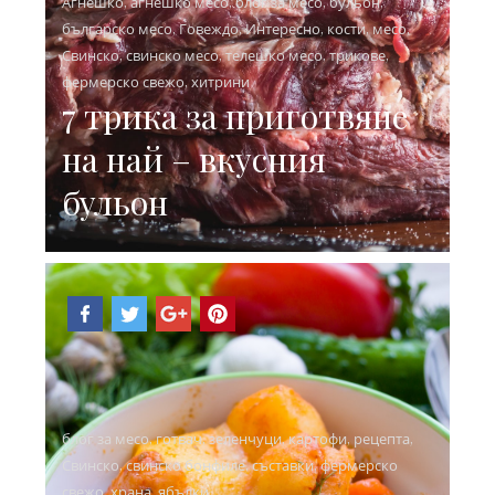
Агнешко
,
агнешко месо
,
блог за месо
,
бульон
,
българско месо
,
Говеждо
,
Интересно
,
кости
,
месо
,
Свинско
,
свинско месо
,
телешко месо
,
трикове
,
фермерско свежо
,
хитрини
7 трика за приготвяне
на най – вкусния
бульон
блог за месо
,
готвач
,
зеленчуци
,
картофи
,
рецепта
,
Свинско
,
свинско бонфиле
,
съставки
,
фермерско
свежо
,
храна
,
ябълки