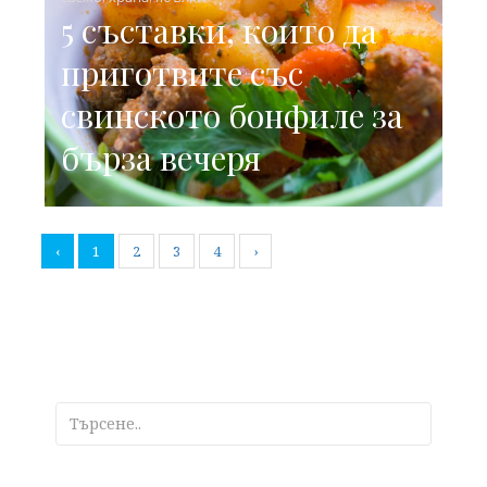
5 съставки, които да
приготвите със
свинското бонфиле за
бърза вечеря
‹
1
2
3
4
›