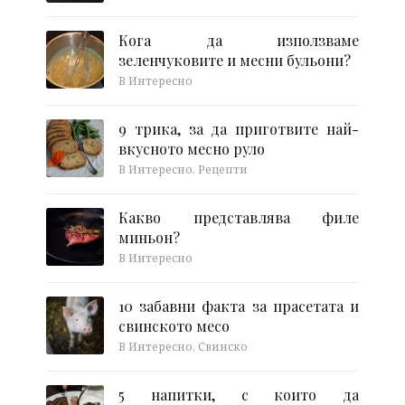
Кога да използваме
зеленчуковите и месни бульони?
В Интересно
9 трика, за да приготвите най-
вкусното месно руло
В Интересно, Рецепти
Какво представлява филе
миньон?
В Интересно
10 забавни факта за прасетата и
свинското месо
В Интересно, Свинско
5 напитки, с които да