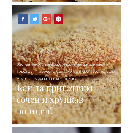
блог за месо
,
българско месо
,
виенски шницел
,
Говеждо
,
Интересно
,
Свинско
,
свинско месо
,
телешко
месо
,
фермерско свежо
,
шницел
Как да приготвим
сочен и хрупкав
шницел?