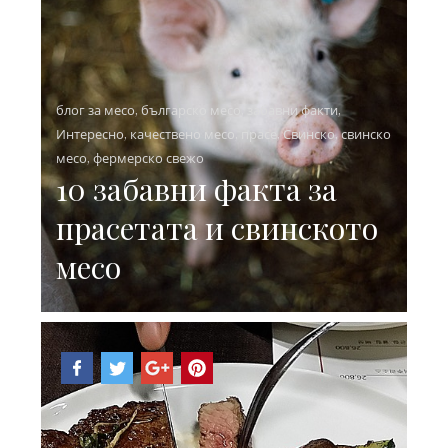
блог за месо
,
българско месо
,
забавни факти
,
Интересно
,
качествено месо
,
прасе
,
Свинско
,
свинско
месо
,
фермерско свежо
10 забавни факта за
прасетата и свинското
месо