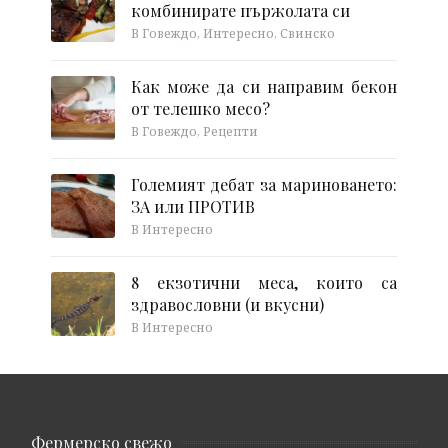
комбинирате пържолата си
В Говеждо, Интересно, Свинско
Как може да си направим бекон
от телешко месо?
В Говеждо, Рецепти
Големият дебат за мариноването:
ЗА или ПРОТИВ
В Интересно
8 екзотични меса, които са
здравословни (и вкусни)
В Интересно
Фермерско свежо