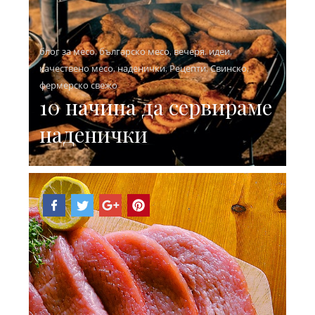
блог за месо
,
българско месо
,
вечеря
,
идеи
,
качествено месо
,
наденички
,
Рецепти
,
Свинско
,
фермерско свежо
10 начина да сервираме
наденички