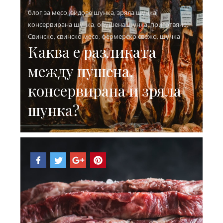
блог за месо
,
видове шунка
,
зряла шунка
,
консервирана шунка
,
опушена шунка
,
приготвяне
,
Свинско
,
свинско месо
,
фермерско свежо
,
шунка
Каква е разликата
между пушена,
консервирана и зряла
шунка?