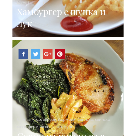
шунка
Хамбургер с шунка и
лук
блог за месо
,
вечеря
,
пържоли
,
Свинско
,
свинско
месо
,
фермерско свежо
,
фурна
Сочни пържоли във