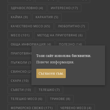
ЗДРАВОСЛОВНО
(4)
ИНТЕРЕСНО
(17)
КАЙМА
(9)
КАРАНТИЯ
(5)
КАЧЕСТВЕНО МЕСО
(65)
ЛЮБОПИТНО
(7)
МЕСО
(101)
МЕТОД НА ПРИГОТВЯНЕ
(6)
ОБЩА ИНФОРМАЦИЯ
(4)
ПОЛЕЗНО
(14)
ПРИГОТВЯНЕ
(5)
ПЪРЖОЛА
(19)
Този сайт използва бисквитки.
Повече информация.
ПЪРЖОЛИ
(5)
РЕЦЕПТА
(29)
РЕЦЕПТИ
(17)
СВИНСКО
(25)
СВИНСКО МЕСО
(36)
Съгласен съм.
СКАРА
(10)
СЛОУ КУКЪР
(5)
СОС
(6)
СЪВЕТИ
(10)
ТЕЛЕШКО
(7)
ТЕЛЕШКО МЕСО
(6)
ТРИКОВЕ
(8)
ФЕРМЕРСКО СВЕЖО
(171)
ЧЕРВЕНО МЕСО
(4)