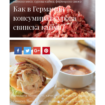
свинско месо
,
сурова кайма
,
фермерско свежо
Как в Германия
консумират сурова
свинска кайма?
домашна
,
Интересно
,
качествено месо
,
лук
,
Рецепти
,
Свинско
,
свинско месо
,
фермерско свежо
,
хамбургер
,