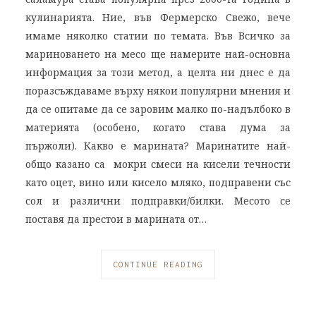
кулинарията. Ние, във Фермерско Свежо, вече
имаме няколко статии по темата. Във Всичко за
мариноването на месо ще намерите най-основна
информация за този метод, а целта ни днес е да
поразсъждаваме върху някои популярни мнения и
да се опитаме да се заровим малко по-надълбоко в
материята (особено, когато става дума за
пържоли). Какво е марината? Маринатите най-
общо казано са мокри смеси на кисели течности
като оцет, вино или кисело мляко, подправени със
сол и различни подправки/билки. Месото се
поставя да престои в марината от…
CONTINUE READING