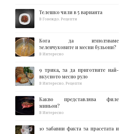
Телешко чили в 5 варианта
В Говеждо, Рецепти
Кога да използваме
зеленчуковите и месни бульони?
В Интересно
9 трика, за да приготвите най-
вкусното месно руло
В Интересно, Рецепти
Какво представлява филе
миньон?
В Интересно
10 забавни факта за прасетата и