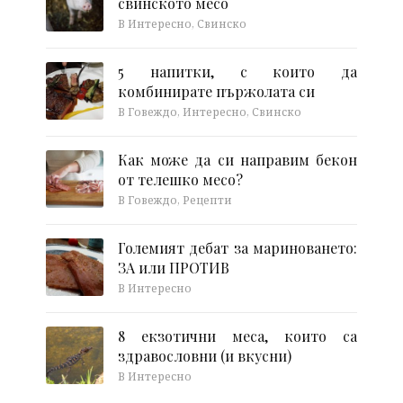
свинското месо
В Интересно, Свинско
5 напитки, с които да
комбинирате пържолата си
В Говеждо, Интересно, Свинско
Как може да си направим бекон
от телешко месо?
В Говеждо, Рецепти
Големият дебат за мариноването:
ЗА или ПРОТИВ
В Интересно
8 екзотични меса, които са
здравословни (и вкусни)
В Интересно