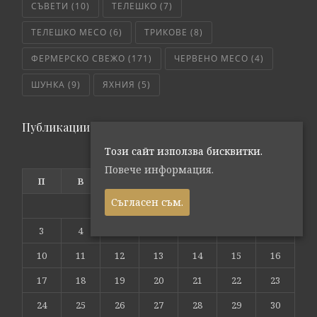
СЪВЕТИ
(10)
ТЕЛЕШКО
(7)
ТЕЛЕШКО МЕСО
(6)
ТРИКОВЕ
(8)
ФЕРМЕРСКО СВЕЖО
(171)
ЧЕРВЕНО МЕСО
(4)
ШУНКА
(9)
ЯХНИЯ
(5)
Публикации по дата
Този сайт използва бисквитки.
август 2026
Повече информация.
П
В
С
Ч
П
С
Н
Съгласен съм.
1
2
3
4
5
6
7
8
9
10
11
12
13
14
15
16
17
18
19
20
21
22
23
24
25
26
27
28
29
30