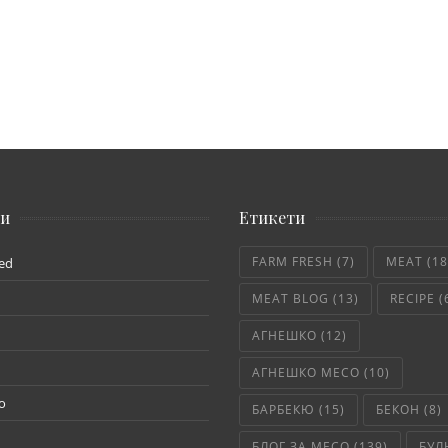
ии
Етикети
FARM FRESH
(7)
MEAT
(18
ed
MEAT BLOG
(13)
RECIPE
(
АГНЕШКО
(12)
АГНЕШКО МЕСО
(10)
о
БАРБЕКЮ
(15)
БЕКОН
(8)
БЛОГ ЗА МЕСО
(139)
БУЛ