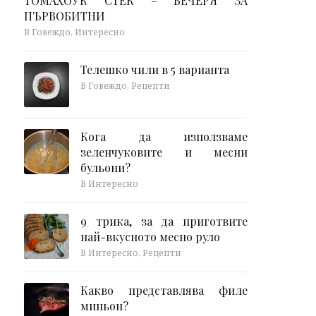
ТОМАХОУК СТЕК – ВЕЧЕРЯ ЗА
ПЪРВОБИТНИ
В Говеждо, Интересно
Телешко чили в 5 варианта
В Говеждо, Рецепти
Кога да използваме
зеленчуковите и месни
бульони?
В Интересно
9 трика, за да приготвите
най-вкусното месно руло
В Интересно, Рецепти
Какво представлява филе
миньон?