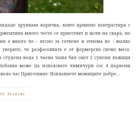
ридаде хрупкава коричка, която приятно контрастира с
ржентина много често се приготвят и цели на скара, но
ин е много по – лесно за готвене и отнема по – малко
 уверите, че разфасовката е от фермерско свежо месо.
 студена вода 1 чаена чаша бял оцет 2 супени лъжици
добавка може да използвате чимичури сос 4 дървени
около час Приготвяне: Изплакнете момиците добре…
UE READING