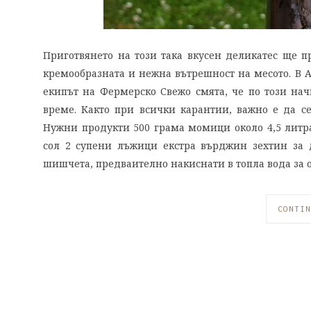
Приготвянето на този така вкусен деликатес ще п
кремообразната и нежна вътрешност на месото. В А
екипът на Фермерско Свежо смята, че по този нач
време. Както при всички карантии, важно е да се
Нужни продукти 500 грама момици oколо 4,5 литра
сол 2 супени лъжици екстра върджин зехтин за 
шишчета, предваително накиснати в топла вода за 
CONTIN