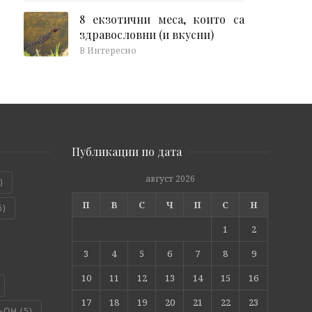
8 екзотични меса, които са
здравословни (и вкусни)
В Интересно
Публикации по дата
август 2026
)
П
В
С
Ч
П
С
Н
6)
1
2
3
4
5
6
7
8
9
10
11
12
13
14
15
16
17
18
19
20
21
22
23
ЬОН
(5)