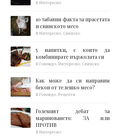
В Интересно
10 забавни факта за прасетата
и свинското месо
В Интересно, Свинско
5 напитки, с които да
комбинирате пържолата си
В Говеждо, Интересно, Свинско
Как може да си направим
бекон от телешко месо?
В Говеждо, Рецепти
Големият дебат за
мариноването: ЗА или
ПРОТИВ
В Интересно