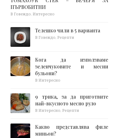
ТОМАХОУК СТЕК – ВЕЧЕРЯ ЗА
ПЪРВОБИТНИ
В Говеждо, Интересно
Телешко чили в 5 варианта
В Говеждо, Рецепти
Кога да използваме
зеленчуковите и месни
бульони?
В Интересно
9 трика, за да приготвите
най-вкусното месно руло
В Интересно, Рецепти
Какво представлява филе
миньон?