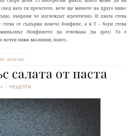
п събра цели 15 интересни факта, които може да ви
след като ги прочетете, вече ще минете на друго ниво:
също, въпреки че изглеждат идентично. И двата стека
стека се съдържа повече бонфиле, а в Т – боун стека
миньонът /бонфилето/ да отлежава /да зрее/. То е
го почти няма мазнини, които…
UE READING
с салата от паста
18
РЕЦЕПТИ