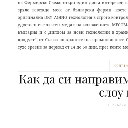
на Фермерско Свежо откри един доста интересен п
зряло говеждо месо от български ферми, коет
оригинална DRY-AGING технология в строго контрол
удостоен със златен медал на изложението МЕСОМА
България и с Диплом за нови технологии в храни
продукт“, от Съюза по хранителна промишленост. 
сухо зреене за период от 14 до 60 дни, през които м
CONTIN
Как да си направим
слоу
11/06/20