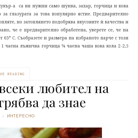
 кукър-а са ви нужни само шунка, захар, горчица и кока
 за глазурата за това популярно ястие. Предварително
опляте, но затоплянето подобрява вкусовите ѝ качества и
зано, че е предварително обработена, уверете се, че на
63° C. Съобразете и размера на избраното парче с този
 1 чаена лъжичка горчица ¼ чаена чаша кока кола 2-2,5
UE READING
 всеки любител на
рябва да знае
ИНТЕРЕСНО