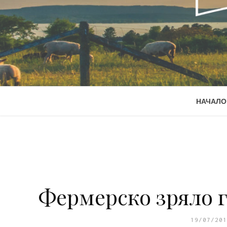
НАЧАЛО
Фермерско зряло
19/07/201