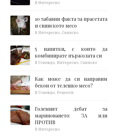
В Интересно
10 забавни факта за прасетата
и свинското месо
В Интересно, Свинско
5 напитки, с които да
комбинирате пържолата си
В Говеждо, Интересно, Свинско
Как може да си направим
бекон от телешко месо?
В Говеждо, Рецепти
Големият дебат за
мариноването: ЗА или
ПРОТИВ
В Интересно