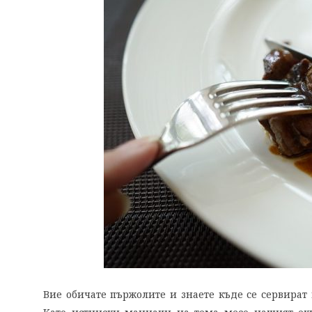
Вие обичате пържолите и знаете къде се сервират 