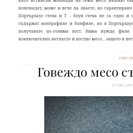
Като истински маниаци на тема месо нашият еки
изненадат, може и вече да знаете, но гарантирано 
Портърхаус стека и Т – боун стека не са едно и 
съдържат контрафиле и бонфиле, но в Портърхаус 
получавате по-голяма кост. Няма нужда филе 
изключително нетлъсто и постно месо , защото в не
CONTIN
Говеждо месо съ
21/05/20