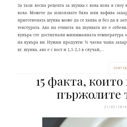
За тази лесна рецепта за шунка с кока кола в слоу
кола. Можете да използвате бяла или кафява захар
приготвената шунка може да се хапва и без да я зат
текстурата. Ако на етикета на шунката не е отбеля
кукъра сте достигнали минималната температура от 
на кукъра ви. Нужни продукти: ½ чаена чаша захар
кг. шунка, ако е с кост и 1,5-2,5 в случай,…
CONTIN
15 факта, които
пържолите т
21/05/2018