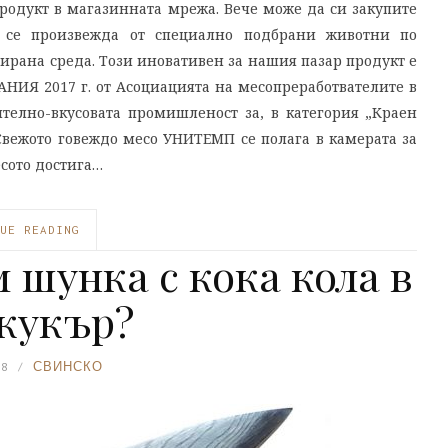
родукт в магазинната мрежа. Вече може да си закупите
о се произвежда от специално подбрани животни по
ирана среда. Този иновативен за нашия пазар продукт е
НИЯ 2017 г. от Асоциацията на месопреработвателите в
телно-вкусовата промишленост за, в категория „Краен
Свежото говеждо месо УНИТЕМП се полага в камерата за
есото достига…
UE READING
 шунка с кока кола в
 кукър?
18
СВИНСКО