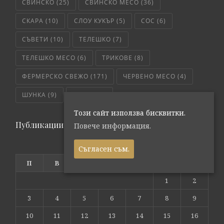
СВИНСКО
(25)
СВИНСКО МЕСО
(36)
СКАРА
(10)
СЛОУ КУКЪР
(5)
СОС
(6)
СЪВЕТИ
(10)
ТЕЛЕШКО
(7)
ТЕЛЕШКО МЕСО
(6)
ТРИКОВЕ
(8)
ФЕРМЕРСКО СВЕЖО
(171)
ЧЕРВЕНО МЕСО
(4)
ШУНКА
(9)
ЯХНИЯ
(5)
Този сайт използва бисквитки.
Публикации по дата
Повече информация.
август 2026
Съгласен съм.
П
В
С
Ч
П
С
Н
1
2
3
4
5
6
7
8
9
10
11
12
13
14
15
16