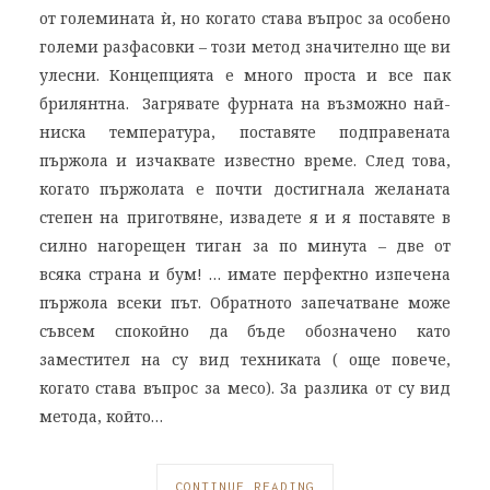
от големината ѝ, но когато става въпрос за особено
големи разфасовки – този метод значително ще ви
улесни. Концепцията е много проста и все пак
брилянтна. Загрявате фурната на възможно най-
ниска температура, поставяте подправената
пържола и изчаквате известно време. След това,
когато пържолата е почти достигнала желаната
степен на приготвяне, извадете я и я поставяте в
силно нагорещен тиган за по минута – две от
всяка страна и бум! … имате перфектно изпечена
пържола всеки път. Обратното запечатване може
съвсем спокойно да бъде обозначено като
заместител на су вид техниката ( още повече,
когато става въпрос за месо). За разлика от су вид
метода, който…
CONTINUE READING