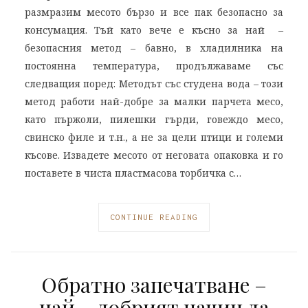
размразим месото бързо и все пак безопасно за
консумация. Тъй като вече е късно за най –
безопасния метод – бавно, в хладилника на
постоянна температура, продължаваме със
следващия поред: Методът със студена вода – този
метод работи най-добре за малки парчета месо,
като пържоли, пилешки гърди, говеждо месо,
свинско филе и т.н., а не за цели птици и големи
късове. Извадете месото от неговата опаковка и го
поставете в чиста пластмасова торбичка с…
CONTINUE READING
Обратно запечатване –
най – добрият начин да