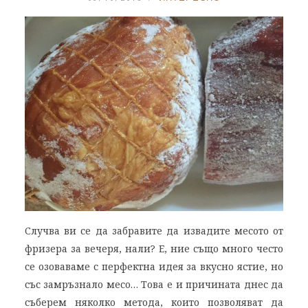
Случва ви се да забравите да извадите месото от
фризера за вечеря, нали? Е, ние също много често
се озоваваме с перфектна идея за вкусно ястие, но
със замръзнало месо… Това е и причината днес да
съберем няколко метода, които позволяват да