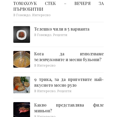
ТОМАХОУК СТЕК – ВЕЧЕРЯ ЗА
ПЪРВОБИТНИ
В Говеждо, Интересно
Телешко чили в 5 варианта
В Говеждо, Рецепти
Кога да използваме
зеленчуковите и месни бульони?
В Интересно
9 трика, за да приготвите най-
вкусното месно руло
В Интересно, Рецепти
Какво представлява филе
миньон?
В Интересно