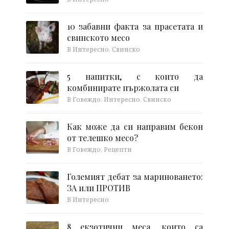
10 забавни факта за прасетата и
свинското месо
В Интересно, Свинско
5 напитки, с които да
комбинирате пържолата си
В Говеждо, Интересно, Свинско
Как може да си направим бекон
от телешко месо?
В Говеждо, Рецепти
Големият дебат за мариноването:
ЗА или ПРОТИВ
В Интересно
8 екзотични меса, които са