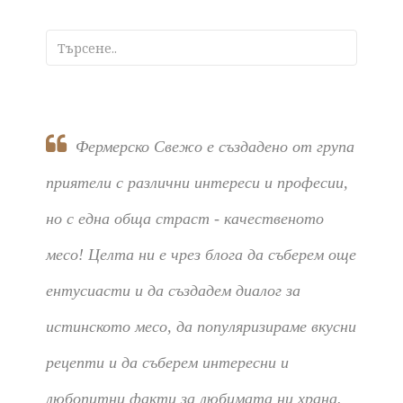
Фермерско Свежо е създадено от група
приятели с различни интереси и професии,
но с една обща страст - качественото
месо! Целта ни е чрез блога да съберем още
ентусиасти и да създадем диалог за
истинското месо, да популяризираме вкусни
рецепти и да съберем интересни и
любопитни факти за любимата ни храна.