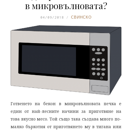
в микровълновата?
04/09/2018
СВИНСКО
Готвенето на бекон в микровълновата печка е
един от най-лесните начини за приготвяне на
това вкусно месо. Той също така създава много по-
малко бъркотия от приготвянето му в тигана или