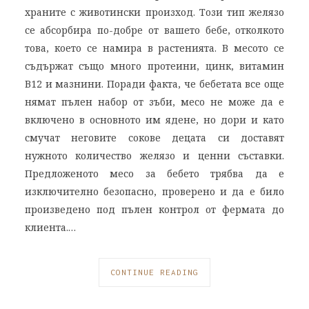
храните с животински произход. Този тип желязо
се абсорбира по-добре от вашето бебе, отколкото
това, което се намира в растенията. В месото се
съдържат също много протеини, цинк, витамин
В12 и мазнини. Поради факта, че бебетата все още
нямат пълен набор от зъби, месо не може да е
включено в основното им ядене, но дори и като
смучат неговите сокове децата си доставят
нужното количество желязо и ценни съставки.
Предложеното месо за бебето трябва да е
изключително безопасно, проверено и да е било
произведено под пълен контрол от фермата до
клиента.…
CONTINUE READING