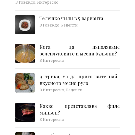
В Говеждо, Интересно
Телешко чили в 5 варианта
В Говеждо, Рецепти
Кога да използваме
зеленчуковите и месни бульони?
В Интересно
9 трика, за да приготвите най-
вкусното месно руло
В Интересно, Рецепти
Какво представлява филе
миньон?
В Интересно