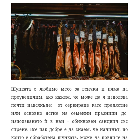
Шунката е любимо месо за всички и няма да
преувеличим, ако кажем, че може да я използва
почти навсякъде: от сервиране като предястие
или основно ястие на семейни празници до
използването ѝ в най – обикновен сандвич със
сирене. Все пак добре е да знаем, че начинът, по
който е обработена шунката, може да повлияе на