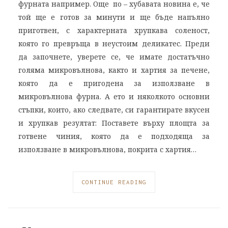
фурната например. Още по – хубавата новина е, че
той ще е готов за минути и ще бъде напълно
приготвен, с характерната хрупкава соленост,
която го превръща в неустоим деликатес. Преди
да започнете, уверете се, че имате достатъчно
голяма микровълнова, както и хартия за печене,
която да е пригодена за използване в
микровълнова фурна. А ето и няколкото основни
стъпки, които, ако следвате, си гарантирате вкусен
и хрупкав резултат: Поставете върху площта за
готвене чиния, която да е подходяща за
използване в микровълнова, покрита с хартия…
CONTINUE READING