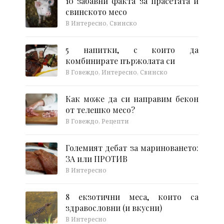
10 забавни факта за прасетата и
свинското месо
В Интересно, Свинско
5 напитки, с които да
комбинирате пържолата си
В Говеждо, Интересно, Свинско
Как може да си направим бекон
от телешко месо?
В Говеждо, Рецепти
Големият дебат за мариноването:
ЗА или ПРОТИВ
В Интересно
8 екзотични меса, които са
здравословни (и вкусни)
В Интересно