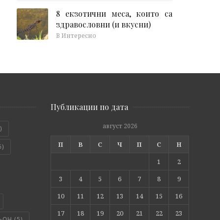
8 екзотични меса, които са
здравословни (и вкусни)
В Интересно
Публикации по дата
август 2026
)
П
В
С
Ч
П
С
Н
6)
1
2
3
4
5
6
7
8
9
10
11
12
13
14
15
16
17
18
19
20
21
22
23
ЬОН
(5)