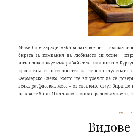
Може би е заради набиращата все по – голяма поп
бирата за компания на любимото си ястие – пърж
интензивен вкус към рибай стека или плътно Бургу
простотата и достъпността на ледено студената 
Фермерско Свежо, които ще ви убедят да се довер
всяка разфасовка месо – от сладките стаут бири до
на крафт бири. Има толкова много разновидности, 
CONTIN
Видове