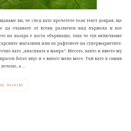
щаваме ви, че след като прочетете този текст докрая, ще
е да очаквате от всеки различен вид пържола и кое
то на пазара е доста объркващо, така че тук включваме
есарските магазини или по рафтовете на супермаркетите.
очно като „класиката в жанра”. Месото, както и името му
красен богат вкус и е много меко месо. Тъй като в самия
 печене, а …
UE READING