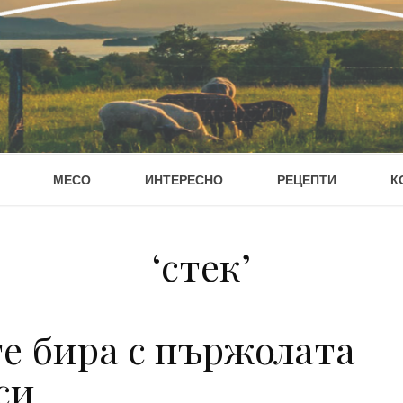
МЕСО
ИНТЕРЕСНО
РЕЦЕПТИ
К
‘стек’
те бира с пържолата
си