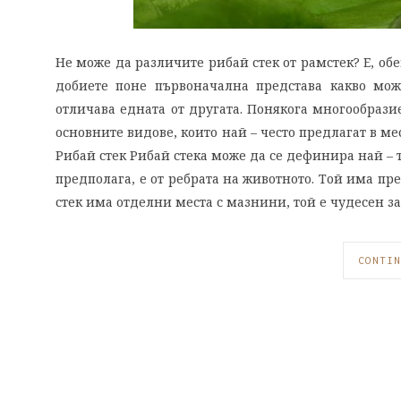
Не може да различите рибай стек от рамстек? Е, обе
добиете поне първоначална представа какво мож
отличава едната от другата. Понякога многообразие
основните видове, които най – често предлагат в м
Рибай стек Рибай стека може да се дефинира най – т
предполага, е от ребрата на животното. Той има пре
стек има отделни места с мазнини, той е чудесен за
CONTIN