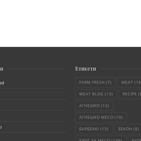
ии
Етикети
FARM FRESH
(7)
MEAT
(18
ed
MEAT BLOG
(13)
RECIPE
(
АГНЕШКО
(12)
АГНЕШКО МЕСО
(10)
о
БАРБЕКЮ
(15)
БЕКОН
(8)
БЛОГ ЗА МЕСО
(139)
БУЛ