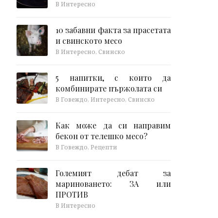
В Интересно
10 забавни факта за прасетата
и свинското месо
В Интересно, Свинско
5 напитки, с които да
комбинирате пържолата си
В Говеждо, Интересно, Свинско
Как може да си направим
бекон от телешко месо?
В Говеждо, Рецепти
Големият дебат за
мариноването: ЗА или
ПРОТИВ
В Интересно