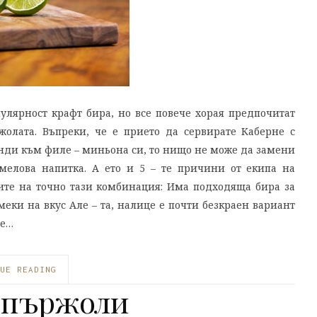
улярност крафт бира, но все повече хорая предпочитат
олата. Въпреки, че е прието да сервирате Каберне с
нди към филе – миньона си, то нищо не може да замени
хмелова напитка. А ето и 5 – те причини от екипа на
ите на точно тази комбинация: Има подходяща бира за
 меки на вкус Але – та, налице е почти безкраен вариант
че…
UE READING
 пържоли