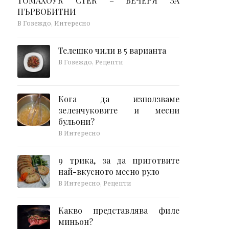
ТОМАХОУК СТЕК – ВЕЧЕРЯ ЗА
ПЪРВОБИТНИ
В Говеждо, Интересно
Телешко чили в 5 варианта
В Говеждо, Рецепти
Кога да използваме
зеленчуковите и месни
бульони?
В Интересно
9 трика, за да приготвите
най-вкусното месно руло
В Интересно, Рецепти
Какво представлява филе
миньон?