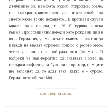
дълбините на немската кухня. Открихме, обаче,
няколко храни, които преди да опитате, е добре да
знаете какво точно похапвате… В противен случай
може и да се изненадате! “Mett”- сурова свинска
кайма. При специални поводи като рождени дни в
цяла Германия, домакинът е съвсем вероятно да
извади на масата огромен поднос с розово месо,
често декориран в най-различни форми . И
въпреки че най-вероятно ще очаквате с него да
изпържи кюфтенца за бургери например, немците
ще започнат да го ядат така, както е – сурово.
Германците обичат Mett…
CONTINUE READING