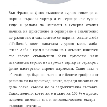
Във Франция фино смляното сурово говеждо се
нарича пържола тартар и се сервира със сурово
яйце. В района на Пиемонт в Северна Италия
начина на приготвяне и сервиране е значително
по-различен и там ястието се нарича: „carne cruda
all’albese“, което означава „сурово месо, алба-
стил“. Алба е град в района на Пиемонт, известен
със своите скъпоценни бели трюфели. Тази
италианска версия на пържола тартар се сервира с
фино настъргано сирене пармезан. Също така е
обичайно да бъде поръсена и с белите трюфели от
региона си на произход, които, поради високата си
цена обаче, съвсем не са задължителна съставка.
Единственото, което ви е нужно на 100 % е прясно
изцеден лимонов сок и висококачествен екстра –
върджин зехтин.…