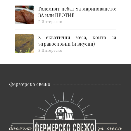
Големият дебат за мариноването:
ЗА или ПРОТИВ
В Интересно
8 екзотични меса, които са
здравословни (и вкусни)
В Интересно
Фермерско свежо