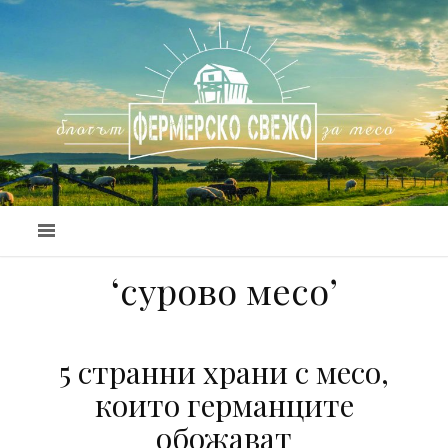
‘сурово месо’
5 странни храни с месо,
които германците
обожават