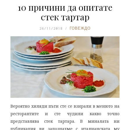
10 причини да опитате
стек тартар
26/11/2018
ГОВЕЖДО
Вероятно хиляди пъти сте се взирали в менюто на
ресторантите и сте чудили какво точно
представлява стек тартара. В миналата ни
публикация ви запознахме с италианската му