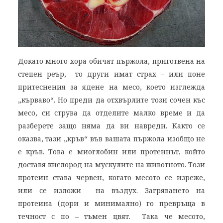
Докато много хора обичат пържола, приготвена на
степен реър, то други имат страх – или поне
притеснения за ядене на месо, което изглежда
„кърваво“. Но преди да отхвърлите този сочен къс
месо, си струва да отделите малко време и да
разберете защо няма да ви навреди. Както се
оказва, тази „кръв“ във вашата пържола изобщо не
е кръв. Това е миоглобин или протеинът, който
доставя кислород на мускулите на животното. Този
протеин става червен, когато месото се изреже,
или се изложи на въздух. Загряването на
протеина (дори и минимално) го превръща в
течност с по – тъмен цвят. Така че месото,