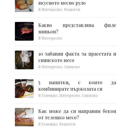
вкусното месно руло
В Интересно, Рецепти
Какво представлява филе
миньон?
В Интересно
10 забавни факта за прасетата и
свинското месо
В Интересно, Свинско
5 напитки, с които да
комбинирате пържолата си
В Говеждо, Интересно, Свинско
Как може да си направим бекон
от телешко месо?
В Говеждо, Рецепти