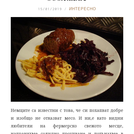
15/01/2019
ИНТЕРЕСНО
Немците са известни с това, че си похапват добре
и изобщо не отказват месо. И ни,е като видни
любители на фермерско свежото месце,
направихме солидно проучване и потънахме в