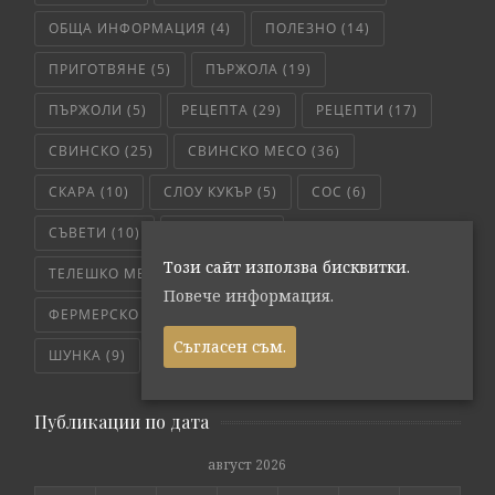
ОБЩА ИНФОРМАЦИЯ
(4)
ПОЛЕЗНО
(14)
ПРИГОТВЯНЕ
(5)
ПЪРЖОЛА
(19)
ПЪРЖОЛИ
(5)
РЕЦЕПТА
(29)
РЕЦЕПТИ
(17)
СВИНСКО
(25)
СВИНСКО МЕСО
(36)
СКАРА
(10)
СЛОУ КУКЪР
(5)
СОС
(6)
СЪВЕТИ
(10)
ТЕЛЕШКО
(7)
Този сайт използва бисквитки.
ТЕЛЕШКО МЕСО
(6)
ТРИКОВЕ
(8)
Повече информация.
ФЕРМЕРСКО СВЕЖО
(171)
ЧЕРВЕНО МЕСО
(4)
Съгласен съм.
ШУНКА
(9)
ЯХНИЯ
(5)
Публикации по дата
август 2026