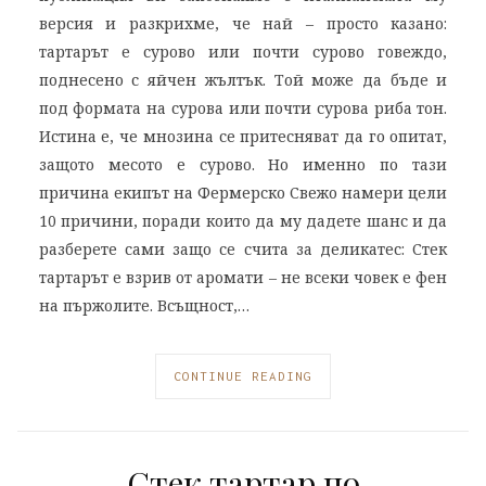
версия и разкрихме, че най – просто казано:
тартарът е сурово или почти сурово говеждо,
поднесено с яйчен жълтък. Той може да бъде и
под формата на сурова или почти сурова риба тон.
Истина е, че мнозина се притесняват да го опитат,
защото месото е сурово. Но именно по тази
причина екипът на Фермерско Свежо намери цели
10 причини, поради които да му дадете шанс и да
разберете сами защо се счита за деликатес: Стек
тартарът е взрив от аромати – не всеки човек е фен
на пържолите. Всъщност,…
CONTINUE READING
Стек тартар по