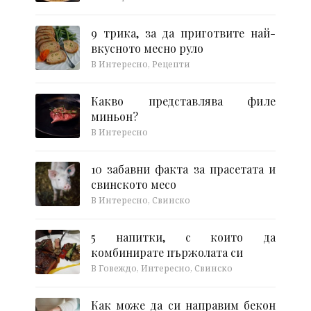
9 трика, за да приготвите най-
вкусното месно руло
В Интересно, Рецепти
Какво представлява филе
миньон?
В Интересно
10 забавни факта за прасетата и
свинското месо
В Интересно, Свинско
5 напитки, с които да
комбинирате пържолата си
В Говеждо, Интересно, Свинско
Как може да си направим бекон