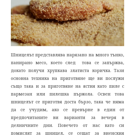
Шницелът представлява нарязано на много тънко,
панирано месо, което след това се запържва,
докато получи хрупкава златиста коричка. Тази
основна техника на приготвяне ще ви послужи
също така и за приготвяне на ястия като пиле с
пармезан или пилешка пържола. Освен това
шницелът се приготвя доста бързо, така че няма
да се учудим, ако се превърне в един от
предпочитаните ви варианти за вечеря в
делничните дни. Повечето от нас като си
помислят за шницел, се сещат за виенския