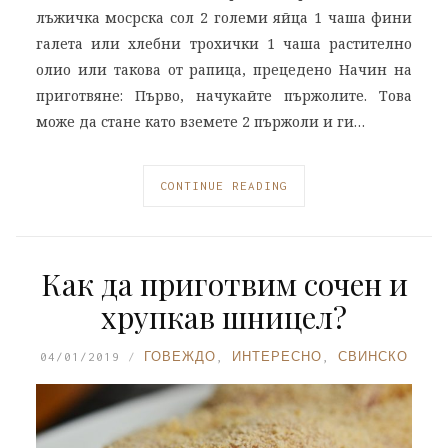
лъжичка мосрска сол 2 големи яйца 1 чаша фини
галета или хлебни трохички 1 чаша растително
олио или такова от рапица, прецедено Начин на
приготвяне: Първо, начукайте пържолите. Това
може да стане като вземете 2 пържоли и ги…
CONTINUE READING
Как да приготвим сочен и
хрупкав шницел?
04/01/2019
ГОВЕЖДО
,
ИНТЕРЕСНО
,
СВИНСКО