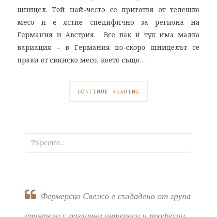
шницел. Той най-често се приготвя от телешко
месо и е ястие специфично за региона на
Германия и Австрия. Все пак и тук има малка
вариация – в Германия по-скоро шницелът се
прави от свинско месо, което също…
CONTINUE READING
Фермерско Свежо е създадено от група
приятели с различни интереси и професии,