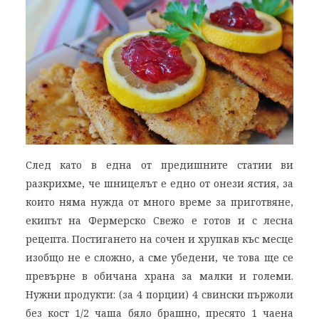
След като в една от предишните статии ви
разкрихме, че шницелът е едно от онези ястия, за
които няма нужда от много време за приготвяне,
екипът на Фермерско Свежо е готов и с лесна
рецепта. Постигането на сочен и хрупкав къс месце
изобщо не е сложно, а сме убедени, че това ще се
превърне в обичана храна за малки и големи.
Нужни продукти: (за 4 порции) 4 свински пържоли
без кост 1/2 чаша бяло брашно, пресято 1 чаена