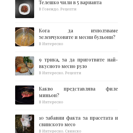
Телешко чили в 5 варианта
В Говеждо, Рецепти
Кога да използваме
зеленчуковите и месни бульони?
В Интересно
9 трика, за да приготвите най-
вкусното месно руло
В Интересно, Рецепти
Какво представлява филе
миньон?
В Интересно
10 забавни факта за прасетата и
свинското месо
В Интересно, Свинско