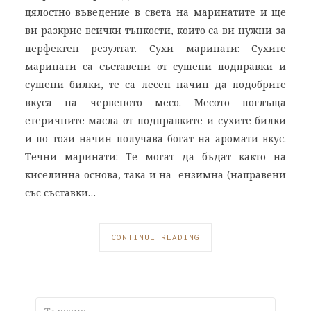
цялостно въведение в света на маринатите и ще
ви разкрие всички тънкости, които са ви нужни за
перфектен резултат. Сухи маринати: Сухите
маринати са съставени от сушени подправки и
сушени билки, те са лесен начин да подобрите
вкуса на червеното месо. Месото поглъща
етеричните масла от подправките и сухите билки
и по този начин получава богат на аромати вкус.
Течни маринати: Те могат да бъдат както на
киселинна основа, така и на ензимна (направени
със съставки…
CONTINUE READING