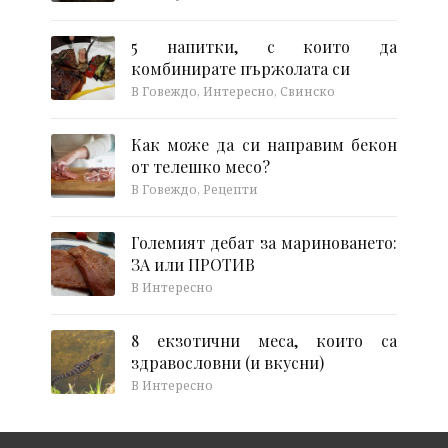
5 напитки, с които да
комбинирате пържолата си
В Говеждо, Интересно, Свинско
Как може да си направим бекон
от телешко месо?
В Говеждо, Рецепти
Големият дебат за мариноването:
ЗА или ПРОТИВ
В Интересно
8 екзотични меса, които са
здравословни (и вкусни)
В Интересно