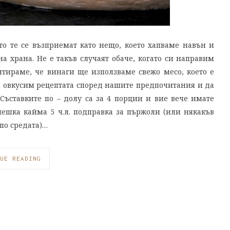
то те се възприемат като нещо, което хапваме навън и
а храна. Не е такъв случаят обаче, когато си направим
тираме, че винаги ще използваме свежо месо, което е
и овкусим рецептата според нашите предпочитания и да
Съставките по – долу са за 4 порции и вие вече имате
лешка кайма 5 ч.л. подправка за пържоли (или някакъв
 по средата)…
UE READING