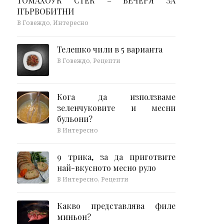
ТОМАХОУК СТЕК – ВЕЧЕРЯ ЗА
ПЪРВОБИТНИ
В Говеждо, Интересно
Телешко чили в 5 варианта
В Говеждо, Рецепти
Кога да използваме
зеленчуковите и месни
бульони?
В Интересно
9 трика, за да приготвите
най-вкусното месно руло
В Интересно, Рецепти
Какво представлява филе
миньон?