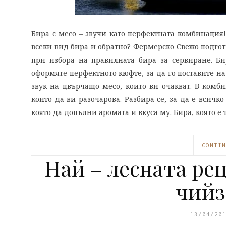
Бира с месо – звучи като перфектната комбинация
всеки вид бира и обратно? Фермерско Свежо подготв
при избора на правилната бира за сервиране. Би
оформяте перфектното кюфте, за да го поставите на
звук на цвърчащо месо, които ви очакват. В комби
който да ви разочарова. Разбира се, за да е всичк
която да допълни аромата и вкуса му. Бира, която е
CONTIN
Най – лесната ре
чийз
13/04/20