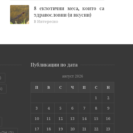
8 екзотични меса, които са
здравословни (и вкусни)
В Интересно
Публикации по дата
август 2026
)
П
В
С
Ч
П
С
Н
6)
1
2
3
4
5
6
7
8
9
10
11
12
13
14
15
16
17
18
19
20
21
22
23
ЬОН
(5)