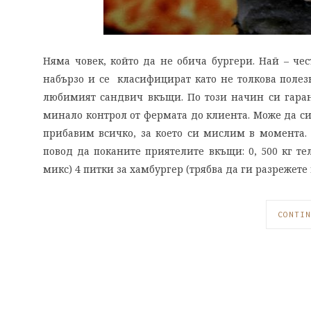
Няма човек, който да не обича бургери. Най – чес
набързо и се класифицират като не толкова полезн
любимият сандвич вкъщи. По този начин си гаран
минало контрол от фермата до клиента. Може да с
прибавим всичко, за което си мислим в момента. 
повод да поканите приятелите вкъщи: 0, 500 кг те
микс) 4 питки за хамбургер (трябва да ги разрежете
CONTIN