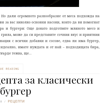
! Но дали огромното разнообразие от меса подхожда на
и за вас няколко основни насоки, които да ви помогнат
ра и бургери: Още докато подготвяте мляното месо и
 грила, може да си представите сочния вкус и приятния
нация с всички добавки и сосове, едва ли има бургер,
о идеално, имате нуждата и от най – подходящата бира,
 твърде тежка, ще…
UE READING
цепта за класически
бургер
18
РЕЦЕПТИ