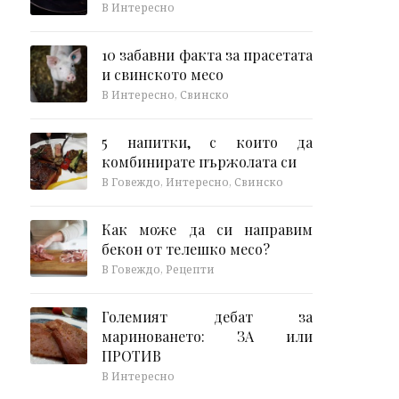
В Интересно
10 забавни факта за прасетата
и свинското месо
В Интересно, Свинско
5 напитки, с които да
комбинирате пържолата си
В Говеждо, Интересно, Свинско
Как може да си направим
бекон от телешко месо?
В Говеждо, Рецепти
Големият дебат за
мариноването: ЗА или
ПРОТИВ
В Интересно