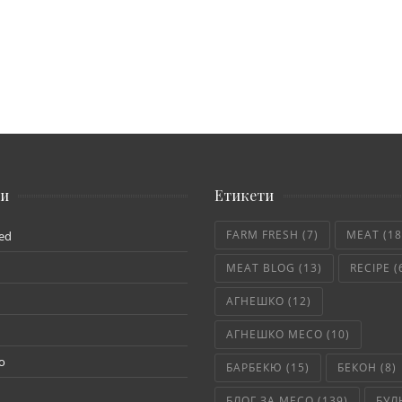
ии
Етикети
FARM FRESH
(7)
MEAT
(18
ed
MEAT BLOG
(13)
RECIPE
(
АГНЕШКО
(12)
АГНЕШКО МЕСО
(10)
о
БАРБЕКЮ
(15)
БЕКОН
(8)
БЛОГ ЗА МЕСО
(139)
БУЛ