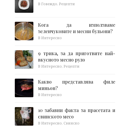
В Говеждо, Рецепти
Кога да използваме
зеленчуковите и месни бульони?
В Интересно
9 трика, за да приготвите най-
вкусното месно руло
В Интересно, Рецепти
Какво представлява филе
миньон?
В Интересно
10 забавни факта за прасетата и
свинското месо
В Интересно, Свинско