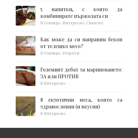
5 напитки, с които да
комбинирате пържолата си
В Говеждо, Интересно, Свинско
Как може да си направим бекон
от телешко месо?
В Говеждо, Рецепти
Големият дебат за мариноването:
ЗА или ПРОТИВ
В Интересно
8 екзотични меса, които са
здравословни (и вкусни)
В Интересно