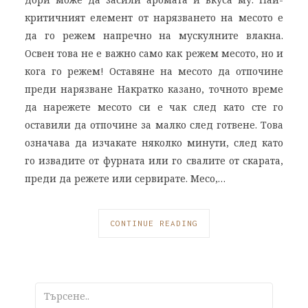
критичният елемент от нарязването на месото е
да го режем напречно на мускулните влакна.
Освен това не е важно само как режем месото, но и
кога го режем! Оставяне на месото да отпочине
преди нарязване Накратко казано, точното време
да нарежете месото си е чак след като сте го
оставили да отпочине за малко след готвене. Това
означава да изчакате няколко минути, след като
го извадите от фурната или го свалите от скарата,
преди да режете или сервирате. Месо,…
CONTINUE READING