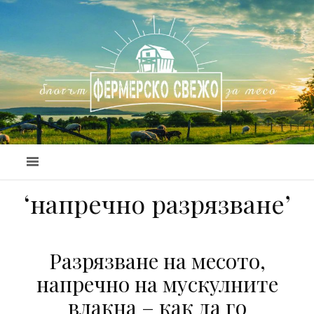
‘напречно разрязване’
Разрязване на месото,
напречно на мускулните
влакна – как да го