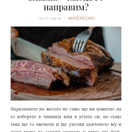
направим?
15/11/2018
ИНТЕРЕСНО
Нарязването на месото не само ще ви помогне да
го поберете в чинията или в устата си, но също
така ще го омекоти и ще улесни дъвченето му и
дори може да засили аромата и вкуса му. Най-