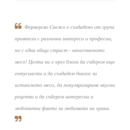
Фермерско Свежо е създадено от група
приятели с различни интереси и професии,
но с една обща страст - качественото
месо! Целта ни е чрез блога да съберем още
ентусиасти и да създадем диалог за
истинското месо, да популяризираме вкусни
рецепти и да съберем интересни и
любопитни факти за любимата ни храна.