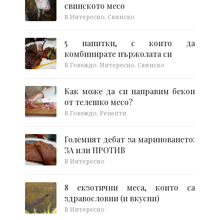
свинското месо
В Интересно, Свинско
5 напитки, с които да
комбинирате пържолата си
В Говеждо, Интересно, Свинско
Как може да си направим бекон
от телешко месо?
В Говеждо, Рецепти
Големият дебат за мариноването:
ЗА или ПРОТИВ
В Интересно
8 екзотични меса, които са
здравословни (и вкусни)
В Интересно