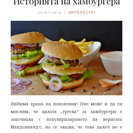
Историята на хамбургера
23/07/2018
ИНТЕРЕСНО
Любима храна на поколения! Ние може и да си
мислим, че цялата „треска” за хамбургери е
започнала с популяризирането на веригата
Макдолналд’с, но се оказва, че това далеч не е