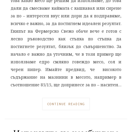
това какво месо ще решим да използваме, до това
дали да смесваме каймата с кашкавал или сирене
за по – интересен вкус или дори да я подправяме,
всичко е важно, за да постигнем идеален резултат.
Екипът на Фермерско Свежо обаче вече е готов с
лесно ръководство как стъпка по стъпка да
постигнете резултат, близък до съвършенство. За
начало е важно да уточним, че в този пример ще
използваме едро смляно говеждо месо, сол и
черен пипер. Имайте предвид, че високото
съдържание на мазнини в месото, например в
съотношение 85/15, ще допринесе за по – наситен…
CONTINUE READING