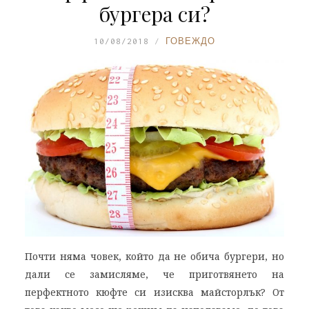
бургера си?
10/08/2018
ГОВЕЖДО
Почти няма човек, който да не обича бургери, но
дали се замисляме, че приготвянето на
перфектното кюфте си изисква майсторлък? От