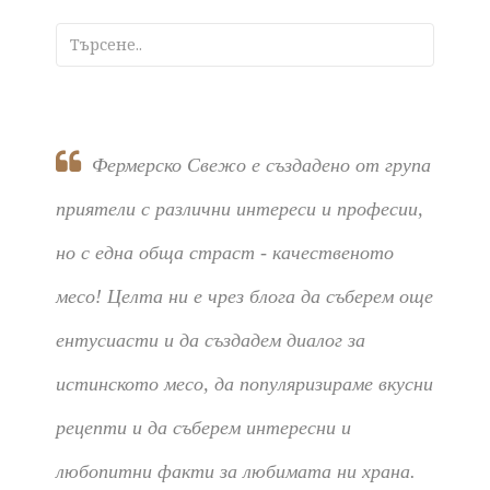
Фермерско Свежо е създадено от група
приятели с различни интереси и професии,
но с една обща страст - качественото
месо! Целта ни е чрез блога да съберем още
ентусиасти и да създадем диалог за
истинското месо, да популяризираме вкусни
рецепти и да съберем интересни и
любопитни факти за любимата ни храна.