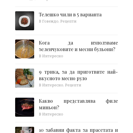
Телешко чили в 5 варианта
В Говеждо, Рецепти
Кога да използваме
зеленчуковите и месни бульони?
В Интересно
9 трика, за да приготвите най-
вкусното месно руло
В Интересно, Рецепти
Какво представлява филе
миньон?
В Интересно
10 забавни факта за прасетата и