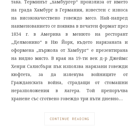
така. Терминът „хамбургер“ произлиза от името
на града Хамбург в Германия, известен с износа
на висококачествено говеждо месо. Най-напред
наименованието се появява в печатен формат през
1834 г. в Америка в менюто на ресторант
„Делмонико“ в Ню Йорк, където нарязаната и
оформена „пържола от Хамбург“ е презентирана
на видно място. В края на 19-ти век д-р Джеймс
Хенри Салисбъри пък използва нарязани говежди
кюфтета, за да излекува войниците от
Гражданската война, страдащи от стомашни
неразположения в лагера. Той препоръчва
хранене със сготвено говеждо три пъти дневно.…
CONTINUE READING