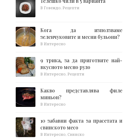
Телешко чили в 5 варианта
В Говеждо, Рецепти
Кога да използваме
зеленчуковите и месни бульони?
В Интересно
9 трика, за да приготвите най-
вкусното месно руло
В Интересно, Рецепти
Какво представлява филе
миньон?
В Интересно
10 забавни факта за прасетата и
свинското месо
В Интересно, Свинско