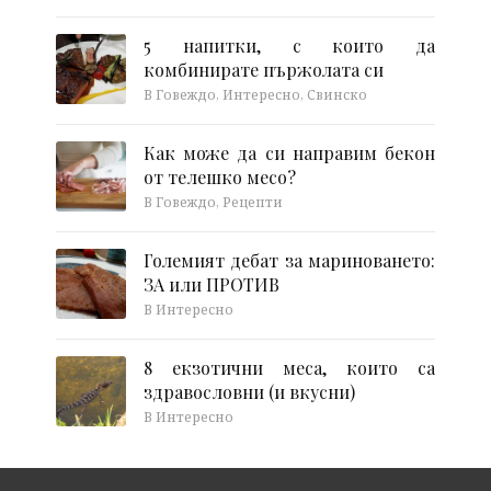
5 напитки, с които да
комбинирате пържолата си
В Говеждо, Интересно, Свинско
Как може да си направим бекон
от телешко месо?
В Говеждо, Рецепти
Големият дебат за мариноването:
ЗА или ПРОТИВ
В Интересно
8 екзотични меса, които са
здравословни (и вкусни)
В Интересно