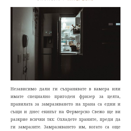
Независимо дали ги съхранявате в камера или
имате специално пригоден фризер за целта,
правилата за замразяването на храна са едни и
същи и днес екипът на Фермерско Свежо ще ви
разкрие всички тях: Охладете храните, преди да
ги замразите. Замразяването им, когато са още