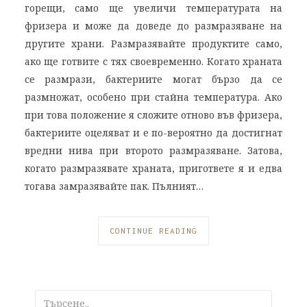
горещи, само ще увеличи температурата на
фризера и може да доведе до размразяване на
другите храни. Размразявайте продуктите само,
ако ще готвите с тях своевременно. Когато храната
се размрази, бактериите могат бързо да се
размножат, особено при стайна температура. Ако
при това положение я сложите отново във фризера,
бактериите оцеляват и е по-вероятно да достигнат
вредни нива при второто размразяване. Затова,
когато размразявате храната, пригответе я и едва
тогава замразявайте пак. Пълният…
CONTINUE READING