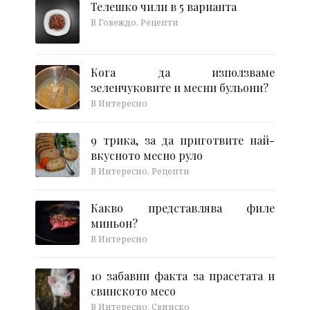
Телешко чили в 5 варианта
В Говеждо, Рецепти
Кога да използваме
зеленчуковите и месни бульони?
В Интересно
9 трика, за да приготвите най-
вкусното месно руло
В Интересно, Рецепти
Какво представлява филе
миньон?
В Интересно
10 забавни факта за прасетата и
свинското месо
В Интересно, Свинско