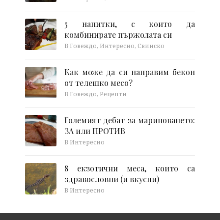
5 напитки, с които да
комбинирате пържолата си
В Говеждо, Интересно, Свинско
Как може да си направим бекон
от телешко месо?
В Говеждо, Рецепти
Големият дебат за мариноването:
ЗА или ПРОТИВ
В Интересно
8 екзотични меса, които са
здравословни (и вкусни)
В Интересно