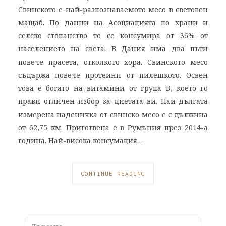
Свинското е най-разпознаваемото месо в световен
мащаб. По данни на Асоциацията по храни и
селско стопанство то се консумира от 36% от
населението на света. В Дания има два пъти
повече прасета, отколкото хора. Свинското месо
съдържа повече протеини от пилешкото. Освен
това е богато на витамини от група B, което го
прави отличен избор за диетата ви. Най-дългата
измерена наденичка от свинско месо е с дължина
от 62,75 км. Приготвена е в Румъния през 2014-а
година. Най-висока консумация…
CONTINUE READING