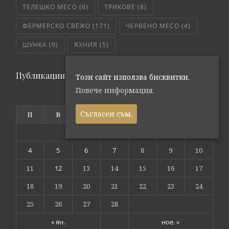
ТЕЛЕШКО МЕСО
(6)
ТРИКОВЕ
(8)
ФЕРМЕРСКО СВЕЖО
(171)
ЧЕРВЕНО МЕСО
(4)
ШУНКА
(9)
ЯХНИЯ
(5)
Публикации по дата
Този сайт използва бисквитки.
Повече информация.
февруари 2019
Съгласен съм.
П
В
С
Ч
П
С
Н
1
2
3
4
5
6
7
8
9
10
11
12
13
14
15
16
17
18
19
20
21
22
23
24
25
26
27
28
« ян.
ное. »