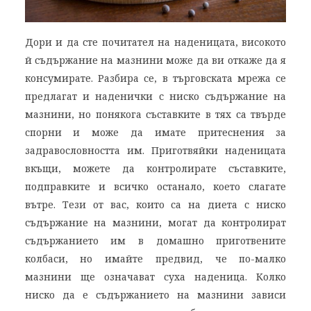
Дори и да сте почитател на наденицата, високото
й съдържание на мазнини може да ви откаже да я
консумирате. Разбира се, в търговската мрежа се
предлагат и наденички с ниско съдържание на
мазнини, но понякога съставките в тях са твърде
спорни и може да имате притеснения за
задравословността им. Приготвяйки наденицата
вкъщи, можете да контролирате съставките,
подправките и всичко останало, което слагате
вътре. Тези от вас, които са на диета с ниско
съдържание на мазнини, могат да контролират
съдържанието им в домашно приготвените
колбаси, но имайте предвид, че по-малко
мазнини ще означават суха наденица. Колко
ниско да е съдържанието на мазнини зависи