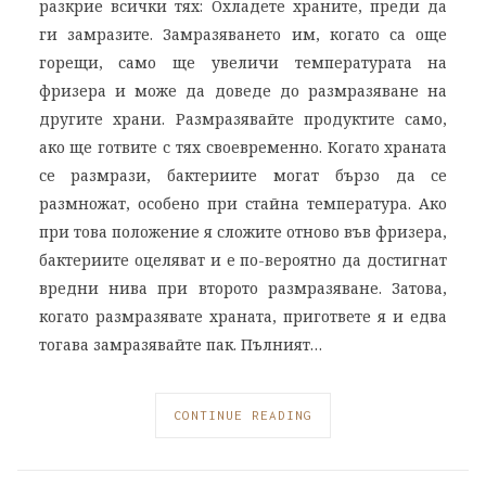
разкрие всички тях: Охладете храните, преди да
ги замразите. Замразяването им, когато са още
горещи, само ще увеличи температурата на
фризера и може да доведе до размразяване на
другите храни. Размразявайте продуктите само,
ако ще готвите с тях своевременно. Когато храната
се размрази, бактериите могат бързо да се
размножат, особено при стайна температура. Ако
при това положение я сложите отново във фризера,
бактериите оцеляват и е по-вероятно да достигнат
вредни нива при второто размразяване. Затова,
когато размразявате храната, пригответе я и едва
тогава замразявайте пак. Пълният…
CONTINUE READING