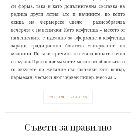
си форма, така и като допълнителна съставка на
редица други ястия. Ето и начините, по които
екипа на Фермерско Свежо разнообразява
вечерята с наденички: Като кюфтенца – месото от
наденичките е идеално за оформяне в кюфтенца
заради традиционно богатото съдържание на
мазнини. По тази причина то остава винаги сочно
и вкусно. Просто премахнете месото от обвивката и
го овкусете по желание със съставки като копър,
пармезан, чесън и лют червен пипер. Месо за…
CONTINUE READING
Съвети за правилно