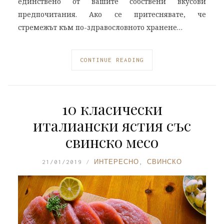
единствено от вашите собствени вкусови
предпочитания. Ако се притеснявате, че
стремежът към по-здравословното хранене…
CONTINUE READING
10 класически
италиански ястия със
свинско месо
21/01/2019
ИНТЕРЕСНО
,
СВИНСКО