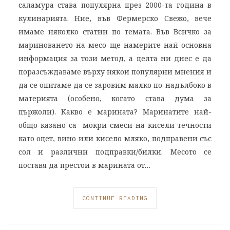
саламура става популярна през 2000-та година в
кулинарията. Ние, във Фермерско Свежо, вече
имаме няколко статии по темата. Във Всичко за
мариноването на месо ще намерите най-основна
информация за този метод, а целта ни днес е да
поразсъждаваме върху някои популярни мнения и
да се опитаме да се заровим малко по-надълбоко в
материята (особено, когато става дума за
пържоли). Какво е марината? Маринатите най-
общо казано са мокри смеси на кисели течности
като оцет, вино или кисело мляко, подправени със
сол и различни подправки/билки. Месото се
поставя да престои в марината от…
CONTINUE READING