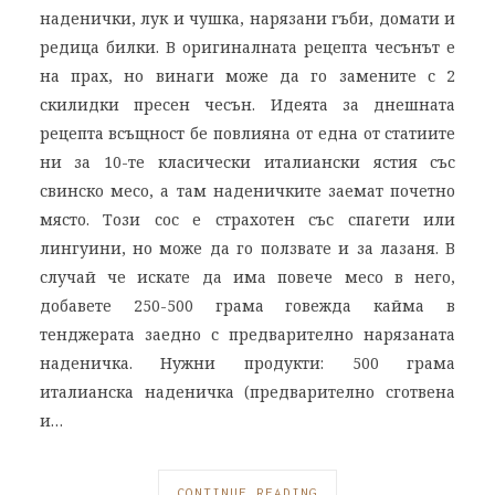
наденички, лук и чушка, нарязани гъби, домати и
редица билки. В оригиналната рецепта чесънът е
на прах, но винаги може да го замените с 2
скилидки пресен чесън. Идеята за днешната
рецепта всъщност бе повлияна от една от статиите
ни за 10-те класически италиански ястия със
свинско месо, а там наденичките заемат почетно
място. Този сос е страхотен със спагети или
лингуини, но може да го ползвате и за лазаня. В
случай че искате да има повече месо в него,
добавете 250-500 грама говежда кайма в
тенджерата заедно с предварително нарязаната
наденичка. Нужни продукти: 500 грама
италианска наденичка (предварително сготвена
и…
CONTINUE READING