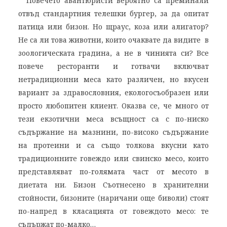
Повечето авантюристи вероятно са преминали
отвъд стандартния телешки бургер, за да опитат
патица или бизон. Но щраус, коза или алигатор?
Не са ли това животни, които очаквате да видите в
зоологическата градина, а не в чинията си? Все
повече ресторанти и готвачи включват
нетрадиционни меса като различен, но вкусен
вариант за здравословния, екологосъобразен или
просто любопитен клиент. Оказва се, че много от
тези екзотични меса всъщност са с по-ниско
съдържание на мазнини, по-високо съдържание
на протеини и са също толкова вкусни като
традиционните говеждо или свинско месо, които
представляват по-голямата част от месото в
диетата ни. Бизон Съотнесено в хранителни
стойности, бизоните (наричани още биволи) стоят
по-напред в класацията от говеждото месо: те
съдържат по-малко…