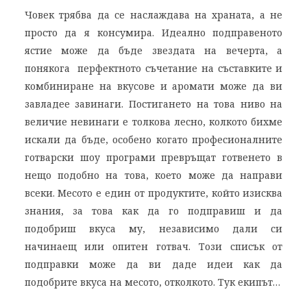
Човек трябва да се наслаждава на храната, а не
просто да я консумира. Идеално подправеното
ястие може да бъде звездата на вечерта, а
понякога перфектното съчетание на съставките и
комбиниране на вкусове и аромати може да ви
завладее завинаги. Постигането на това ниво на
величие невинаги е толкова лесно, колкото бихме
искали да бъде, особено когато професионалните
готварски шоу програми превръщат готвенето в
нещо подобно на това, което може да направи
всеки. Месото е един от продуктите, който изисква
знания, за това как да го подправиш и да
подобриш вкуса му, независимо дали си
начинаещ или опитен готвач. Този списък от
подправки може да ви даде идеи как да
подобрите вкуса на месото, отколкото. Тук екипът…