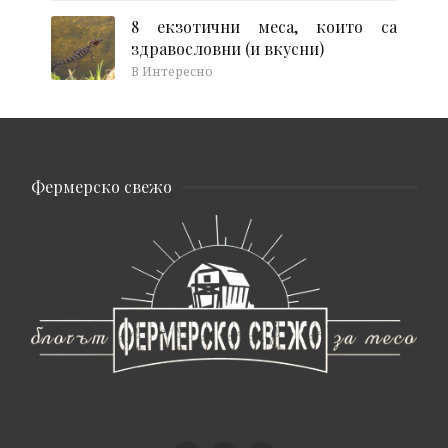
8 екзотични меса, които са
здравословни (и вкусни)
В Интересно
Фермерско свежо