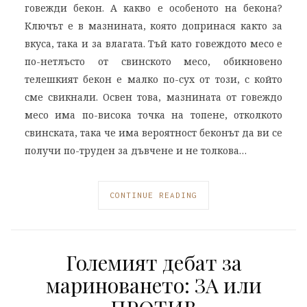
говежди бекон. А какво е особеното на бекона?
Ключът е в мазнината, която допринася както за
вкуса, така и за влагата. Тъй като говеждото месо е
по-нетлъсто от свинското месо, обикновено
телешкият бекон е малко по-сух от този, с който
сме свикнали. Освен това, мазнината от говеждо
месо има по-висока точка на топене, отколкото
свинската, така че има вероятност беконът да ви се
получи по-труден за дъвчене и не толкова…
CONTINUE READING
Големият дебат за
мариноването: ЗА или