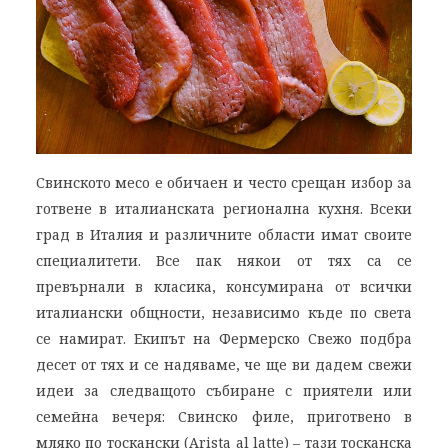
Свинското месо е обичаен и често срещан избор за
готвене в италианската регионална кухня. Всеки
град в Италия и различните области имат своите
специалитети. Все пак някои от тях са се
превърнали в класика, консумирана от всички
италиански общности, независимо къде по света
се намират. Екипът на Фермерско Свежо подбра
десет от тях и се надяваме, че ще ви дадем свежи
идеи за следващото събиране с приятели или
семейна вечеря: Свинско филе, приготвено в
мляко по тоскански (Arista al latte) – тази тосканска