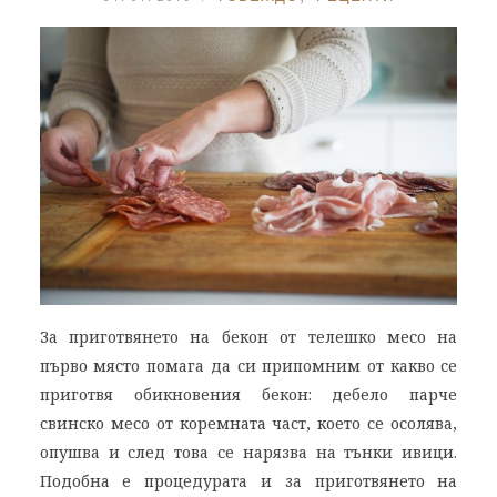
За приготвянето на бекон от телешко месо на
първо място помага да си припомним от какво се
приготвя обикновения бекон: дебело парче
свинско месо от коремната част, което се осолява,
опушва и след това се нарязва на тънки ивици.
Подобна е процедурата и за приготвянето на