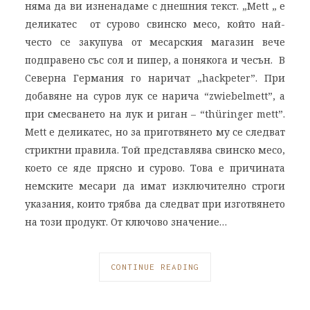
няма да ви изненадаме с днешния текст. „Mett „ е
деликатес от сурово свинско месо, който най-
често се закупува от месарския магазин вече
подправено със сол и пипер, а понякога и чесън. В
Северна Германия го наричат „hackpeter”. При
добавяне на суров лук се нарича “zwiebelmett”, a
при смесването на лук и риган – “thüringer mett”.
Mett е деликатес, но за приготвянето му се следват
стриктни правила. Той представлява свинско месо,
което се яде прясно и сурово. Това е причината
немските месари да имат изключително строги
указания, които трябва да следват при изготвянето
на този продукт. От ключово значение…
CONTINUE READING