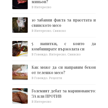
миньон?
В Интересно
10 забавни факта за прасетата и
свинското месо
В Интересно, Свинско
5 напитки, с които да
комбинирате пържолата си
В Говеждо, Интересно, Свинско
Как може да си направим бекон
от телешко месо?
В Говеждо, Рецепти
Големият дебат за мариноването:
ЗА или ПРОТИВ
В Интересно