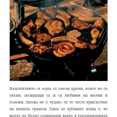
Наденичките са една от онези храни, които не са
скъпи, засищащи са и са любими на малки и
големи. Затова не е чудно, че те често присъстват
на нашата трапеза. Едно от хубавите неща е, че
могат да бъдат сервирани както в традиционната