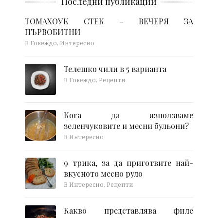
Последни публикации
ТОМАХОУК СТЕК – ВЕЧЕРЯ ЗА
ПЪРВОБИТНИ
В Говеждо, Интересно
Телешко чили в 5 варианта
В Говеждо, Рецепти
Кога да използваме
зеленчуковите и месни бульони?
В Интересно
9 трика, за да приготвите най-
вкусното месно руло
В Интересно, Рецепти
Какво представлява филе