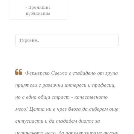
« Предишна
публикация
Фермерско Свежо е създадено от група
приятели с различни интереси и професии,
но с една обща страст - качественото
месо! Целта ни е чрез блога да съберем още
ентусиасти и да създадем диалог за
истинското месо, да популяризираме вкусни