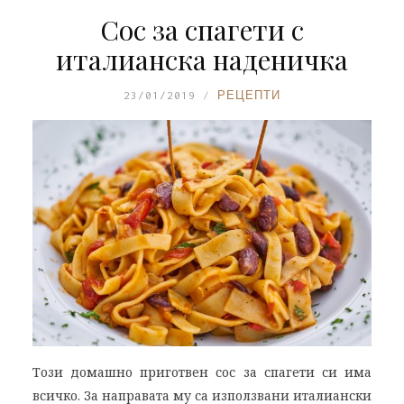
Сос за спагети с
италианска наденичка
23/01/2019
РЕЦЕПТИ
Този домашно приготвен сос за спагети си има
всичко. За направата му са използвани италиански