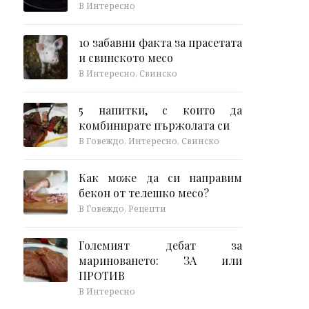
В Интересно
10 забавни факта за прасетата
и свинското месо
В Интересно, Свинско
5 напитки, с които да
комбинирате пържолата си
В Говеждо, Интересно, Свинско
Как може да си направим
бекон от телешко месо?
В Говеждо, Рецепти
Големият дебат за
мариноването: ЗА или
ПРОТИВ
В Интересно