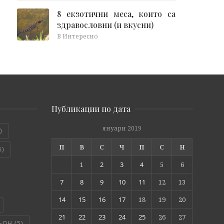
8 екзотични меса, които са
здравословни (и вкусни)
В Интересно
Публикации по дата
януари 2019
)
П
В
С
Ч
П
С
Н
6)
1
2
3
4
5
6
7
8
9
10
11
12
13
14
15
16
17
18
19
20
21
22
23
24
25
26
27
ЬОН
(5)