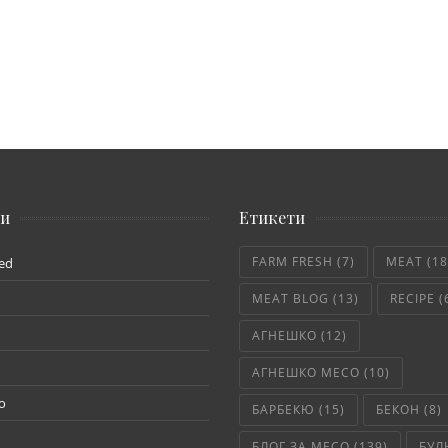
ии
Етикети
FARM FRESH
(7)
MEAT
(18
ed
MEAT BLOG
(13)
RECIPE
(
АГНЕШКО
(12)
АГНЕШКО МЕСО
(10)
о
БАРБЕКЮ
(15)
БЕКОН
(8)
БЛОГ ЗА МЕСО
(139)
БУЛ