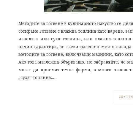
Методите за готвене в кулинарното изкуство се деля
сотиране Готвене с влажна топлина като варене, за
използва или суха топлина, или влажна топлина 
начин гарантира, че всеки известен метод попада 
методите за готвене, включващи мазнини, като соти
Ако това изглежда объркващо, не забравяйте, че ма
могат да приемат течна форма, в много отношени
„суха“ топлина.…
CONTIN