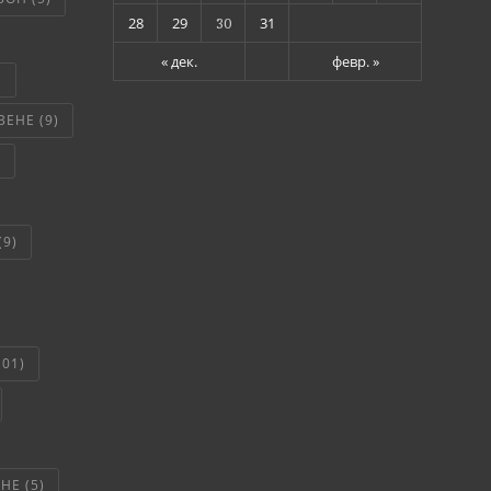
28
29
30
31
« дек.
февр. »
)
ВЕНЕ
(9)
)
(9)
101)
ЯНЕ
(5)