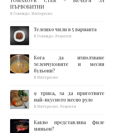
ТОМАХОУК СТЕК – ВЕЧЕРЯ ЗА
ПЪРВОБИТНИ
В Говеждо, Интересно
Телешко чили в 5 варианта
В Говеждо, Рецепти
Кога да използваме
зеленчуковите и месни
бульони?
В Интересно
9 трика, за да приготвите
най-вкусното месно руло
В Интересно, Рецепти
Какво представлява филе
миньон?