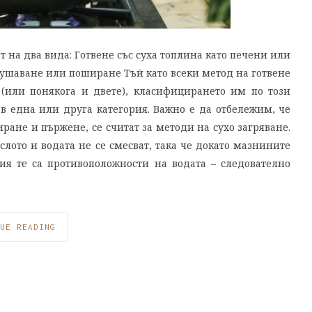
т на два вида: Готвене със суха топлина като печени или
душаване или поширане Тъй като всеки метод на готвене
(или понякога и двете), класифицирането им по този
в една или друга категория. Важно е да отбележим, че
ране и пържене, се считат за методи на сухо загряване.
слото и водата не се смесват, така че докато мазнините
я те са противоположности на водата – следователно
UE READING