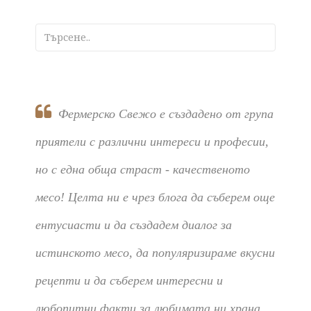
Фермерско Свежо е създадено от група
приятели с различни интереси и професии,
но с една обща страст - качественото
месо! Целта ни е чрез блога да съберем още
ентусиасти и да създадем диалог за
истинското месо, да популяризираме вкусни
рецепти и да съберем интересни и
любопитни факти за любимата ни храна.