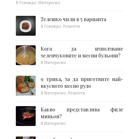
В Говеждо, Интересно
Телешко чили в 5 варианта
В Говеждо, Рецепти
Кога да използваме
зеленчуковите и месни бульони?
В Интересно
9 трика, за да приготвите най-
вкусното месно руло
В Интересно, Рецепти
Какво представлява филе
миньон?
В Интересно