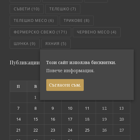
СЪВЕТИ
(10)
ТЕЛЕШКО
(7)
ТЕЛЕШКО МЕСО
(6)
ТРИКОВЕ
(8)
ФЕРМЕРСКО СВЕЖО
(171)
ЧЕРВЕНО МЕСО
(4)
ШУНКА
(9)
ЯХНИЯ
(5)
Публикации по дата
Този сайт използва бисквитки.
Повече информация.
януари 2019
Съгласен съм.
П
В
С
Ч
П
С
Н
1
2
3
4
5
6
7
8
9
10
11
12
13
14
15
16
17
18
19
20
21
22
23
24
25
26
27