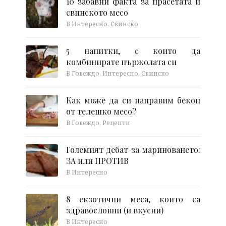
10 забавни факта за прасетата и
свинското месо
В Интересно, Свинско
5 напитки, с които да
комбинирате пържолата си
В Говеждо, Интересно, Свинско
Как може да си направим бекон
от телешко месо?
В Говеждо, Рецепти
Големият дебат за мариноването:
ЗА или ПРОТИВ
В Интересно
8 екзотични меса, които са
здравословни (и вкусни)
В Интересно