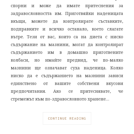
спорни и може да имате притеснения за
задравословността им. Приготвяйки наденицата
вкъщи, можете да контролирате съставките,
подправките и всичко останало, което слагате
вътре. Тези от вас, които са на диета с ниско
съдържание на мазнини, могат да контролират
съдържанието им в домашно приготвените
колбаси, но имайте предвид, че по-малко
мазнини ще означават суха наденица. Колко
ниско да е съдържанието на мазнини зависи
единствено от вашите собствени вкусови
предпочитания. Ако се притеснявате, че
стремежът към по-здравословното хранене…
CONTINUE READING