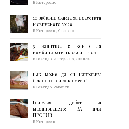
В Интересно
10 забавни факта за прасетата
и свинското месо
В Интересно, Свинско
5 напитки, с които да
комбинирате пържолата си
В Говеждо, Интересно, Свинско
Как може да си направим
бекон от телешко месо?
В Говеждо, Рецепти
Големият дебат за
мариноването: ЗА или
ПРОТИВ
В Интересно