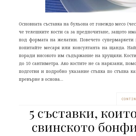
Основната съставка на бульона от говеждо месо (че
че телешките кости са за предпочитане, защото има
под формата на желатин. Повечето супермаркети п
попитайте месаря или консултанта на щанда. Най-д
поради високото им съдържание на хрущяли. Костит
до 10 сантиметра. Ако костите не са нарязани, пом
подготви и подробно указание стъпка по стъпка ка
превърне в основа…
CONTIN
5 съставки, коит
свинското бонфи