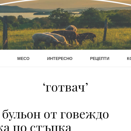
МЕСО
ИНТЕРЕСНО
РЕЦЕПТИ
К
‘готвач’
 бульон от говеждо
ка по стъпка