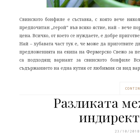
Свинското бонфиле е съставка, с която вече няко
предпочитан „герой” във всяко ястие, най – вече п
цена. Всичко, от което се нуждаете, е добре пригот
Най – хубавата част тук е, че може да приготвите 
предложенията на екипа на Фермерско Свежо за пе
са подходящ вариант за свинското бонфиле Вс
съдържанието на една кутия от любимия си вид вари
CONTIN
Разликата ме
индирект
23/10/2018