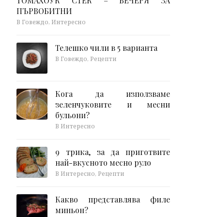
ТОМАХОУК СТЕК – ВЕЧЕРЯ ЗА
ПЪРВОБИТНИ
В Говеждо, Интересно
Телешко чили в 5 варианта
В Говеждо, Рецепти
Кога да използваме
зеленчуковите и месни
бульони?
В Интересно
9 трика, за да приготвите
най-вкусното месно руло
В Интересно, Рецепти
Какво представлява филе
миньон?