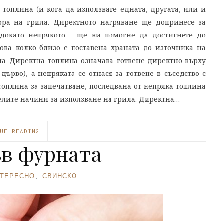
оплина (и кога да използвате едната, другата, или и
ра на грила. Директното нагряване ще допринесе за
 докато непрякото – ще ви помогне да достигнете до
това колко близо е поставена храната до източника на
на Директна топлина означава готвене директно върху
ърво), а непряката се отнася за готвене в съседство с
оплина за запечатване, последвана от непряка топлина
мелите начини за използване на грила. Директна…
UE READING
ъв фурната
ТЕРЕСНО
,
СВИНСКО