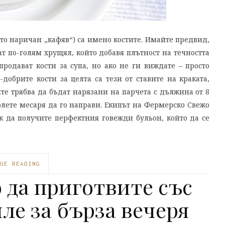
сто наричан „кафяв“) са имено костите. Имайте предвид,
т по-голям хрущял, който добавя плътност на течността
родават кости за супа, но ако не ги виждате – просто
обрите кости за целта са тези от ставите на краката,
е трябва да бъдат нарязани на парчета с дължина от 8
олете месаря да го направи. Екипът на Фермерско Свежо
к да получите перфектния говежди бульон, който да се
UE READING
о да приготвите със
ле за бърза вечеря