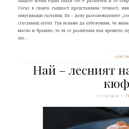
защото всеки един такъв сос е различен и се откр
Сосът в своята същност представлява течност, н
овкусяващи съставки. По – долу разголежданите „со
сгъстяващ агент. Тук искаме да отбележим, че макар
масло и брашно, то тя се различава във времето, н
(по…
CONTIN
Най – лесният н
кюф
17/10/2018
Г