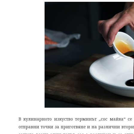
В кулинарното изкуство терминът „сос майка“ се 
отправни точки за приготвяне и на различни вторич