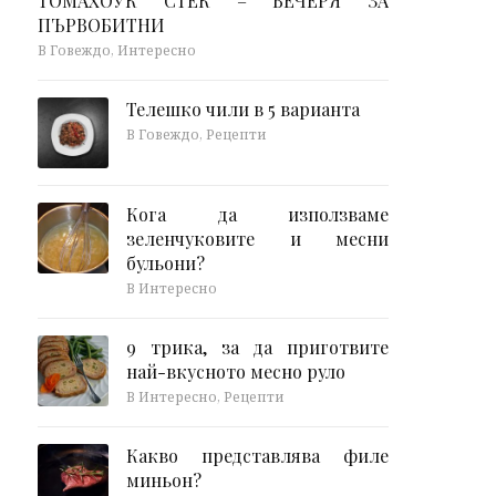
ТОМАХОУК СТЕК – ВЕЧЕРЯ ЗА
ПЪРВОБИТНИ
В Говеждо, Интересно
Телешко чили в 5 варианта
В Говеждо, Рецепти
Кога да използваме
зеленчуковите и месни
бульони?
В Интересно
9 трика, за да приготвите
най-вкусното месно руло
В Интересно, Рецепти
Какво представлява филе
миньон?