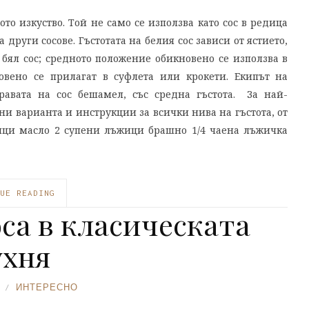
то изкуство. Той не само се използва като сос в редица
 други сосове. Гъстотата на белия сос зависи от ястието,
 бял сос; средното положение обикновено се използва в
овено се прилагат в суфлета или крокети. Екипът на
равата на сос бешамел, със средна гъстота. За най-
 варианта и инструкции за всички нива на гъстота, от
жици масло 2 супени лъжици брашно 1/4 чаена лъжичка
UE READING
оса в класическата
ухня
ИНТЕРЕСНО