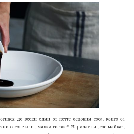
отнася до всеки един от петте основни соса, които са
ни сосове или „малки сосове“. Наричат ги „сос майка”,