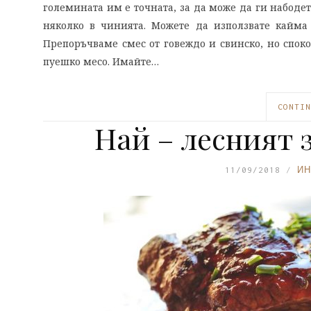
големината им е точната, за да може да ги набодет
няколко в чинията. Можете да използвате кайма 
Препоръчваме смес от говеждо и свинско, но спок
пуешко месо. Имайте…
CONTIN
Най – лесният 
11/09/2018
ИН