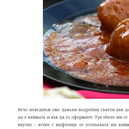
Вече неведнъж сме давали подробни съвети как да
да е каймата и как да го оформите. Тук обаче ни с
вкусно – ястие с кюфтенца от останалата ни кай