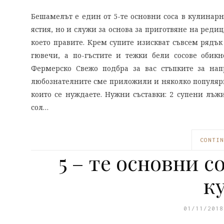
Бешамелът е един от 5-те основни соса в кулинарно
ястия, но и служи за основа за приготвяне на редица
което правите. Крем супите изискват съвсем рядък
гювечи, а по-гъстите и тежки бели сосове обикн
Фермерско Свежо подбра за вас стъпките за нап
любознателните сме приложили и няколко популярни
които се нуждаете. Нужни съставки: 2 супени лъ
сол…
CONTIN
5 – те основни с
к
01/11/2018