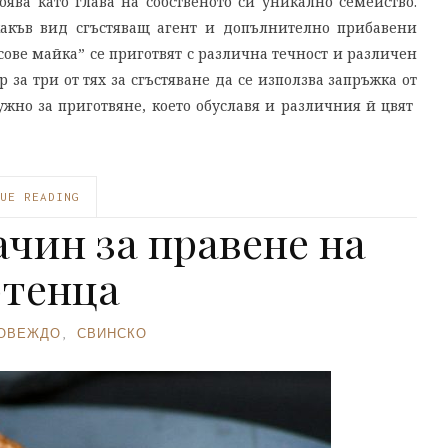
оява като глава на собственото си уникално семейство.
якакъв вид сгъстяващ агент и допълнително прибавени
сове майка” се приготвят с различна течност и различен
 за три от тях за сгъстяване да се използва запръжка от
ужно за приготвяне, което обуславя и различния й цвят
UE READING
ачин за правене на
тенца
ОВЕЖДО
,
СВИНСКО