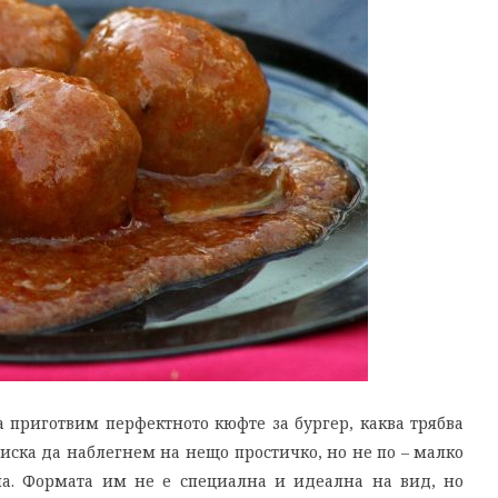
 приготвим перфектното кюфте за бургер, каква трябва
е иска да наблегнем на нещо простичко, но не по – малко
ма. Формата им не е специална и идеална на вид, но