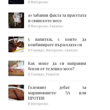
В Интересно
10 забавни факта за прасетата
и свинското месо
В Интересно, Свинско
5 напитки, с които да
комбинирате пържолата си
В Говеждо, Интересно, Свинско
Как може да си направим
бекон от телешко месо?
В Говеждо, Рецепти
Големият дебат за
мариноването: ЗА или
ПРОТИВ
В Интересно