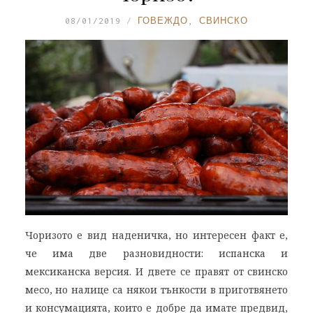
08/01/2019
ГОВЕЖДО
,
СВИНСКО
Чоризото е вид наденичка, но интересен факт е,
че има две разновидности: испанска и
мексиканска версия. И двете се правят от свинско
месо, но налице са някои тънкости в приготвянето
и консумацията, които е добре да имате предвид,