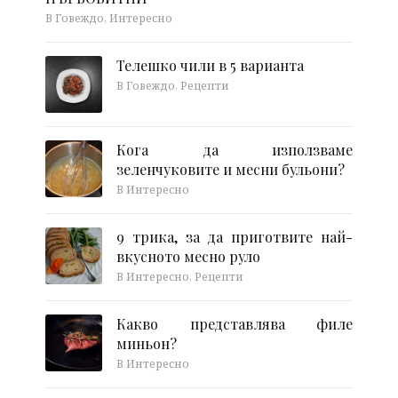
В Говеждо, Интересно
Телешко чили в 5 варианта
В Говеждо, Рецепти
Кога да използваме
зеленчуковите и месни бульони?
В Интересно
9 трика, за да приготвите най-
вкусното месно руло
В Интересно, Рецепти
Какво представлява филе
миньон?
В Интересно