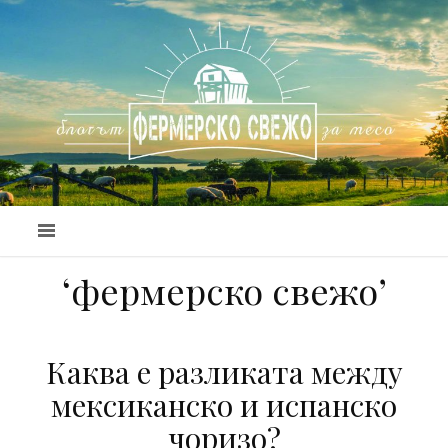
‘фермерско свежо’
Каква е разликата между
мексиканско и испанско
чоризо?