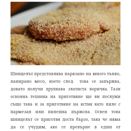
Шницелът представлява нарязано на много тънко,
панирано месо, което след това се запържва,
докато получи хрупкава златиста коричка. Тази
основна техника на приготвяне ще ви послужи
също така и за приготвяне на ястия като пиле с
пармезан или пилешка пържола. Освен това
шницелът се приготвя доста бързо, така че няма
да се учудим, ако се превърне в един от