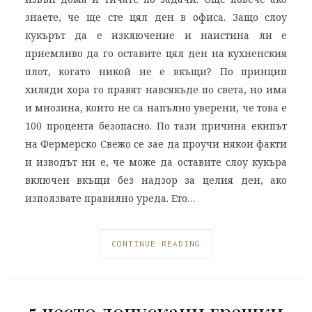
знаете, че ще сте цял ден в офиса. Защо слоу
кукърът да е изключение и наистина ли е
приемливо да го оставите цял ден на кухненския
плот, когато никой не е вкъщи? По принцип
хиляди хора го правят навсякъде по света, но има
и мнозина, които не са напълно уверени, че това е
100 процента безопасно. По тази причина екипът
на Фермерско Свежо се зае да проучи някои факти
и изводът ни е, че може да оставите слоу кукъра
включен вкъщи без надзор за целия ден, ако
използвате правилно уреда. Ето…
CONTINUE READING