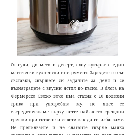
От супи, до месо и десерт, слоу кукърът е един
магически кухненски инструмент. Заредете го със
съставки, свършете си задачите за деня и се
възнаградете с вкусни ястия по-късно. В блога на
Фермерско Свежо вече има статия с 10 полезни
трика при употребата му, но днес се
съсредоточаваме върху петте най-често срещани
грешки при готвене и съвети как да ги избягваме.
Не препълвайте и не слагайте твърде малко