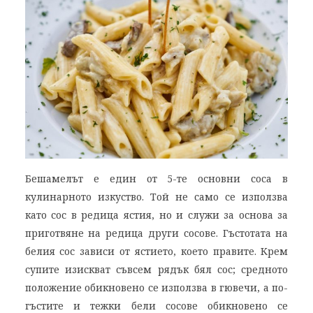
Бешамелът е един от 5-те основни соса в
кулинарното изкуство. Той не само се използва
като сос в редица ястия, но и служи за основа за
приготвяне на редица други сосове. Гъстотата на
белия сос зависи от ястието, което правите. Крем
супите изискват съвсем рядък бял сос; средното
положение обикновено се използва в гювечи, а по-
гъстите и тежки бели сосове обикновено се