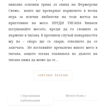
няколко основни трика от екипа на Фермерски
Свежо, които ще превърнат пърженето в лесна
игра за всички любители на този метод на
приготвяне на месо. ПРЕДИ ТИГАНА Винаги
изсушавайте месото, преди да го сложите за
пържене в тигана. В противен случай повърхността
му по – скоро ще се свари, отколкото да се
запечата. Не поставяйте прекалено много месо в
тигана, защото тогава топлината по дъното на
тигана няма да може да се…
CONTINUE READING
« Предишна
Newer Posts »
публикация