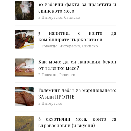
10 забавни факта за прасетата и
свинското месо
В Интересно, Свинско
5 напитки, с които да
комбинирате пържолата си
В Говеждо, Интересно, Свинско
Как може да си направим бекон
от телешко месо?
В Говеждо, Рецепти
Големият дебат за мариноването:
ЗА или ПРОТИВ
В Интересно
8 екзотични меса, които са
здравословни (и вкусни)