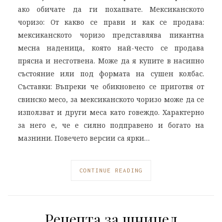
ако обичате да ги похапвате. Мексиканското
чоризо: От какво се прави и как се продава:
мексиканското чоризо представлява пикантна
месна наденица, която най-често се продава
прясна и несготвена. Може да я купите в насипно
състояние или под формата на сушен колбас.
Съставки: Въпреки че обикновено се приготвя от
свинско месо, за мексиканското чоризо може да се
използват и други меса като говеждо. Характерно
за него е, че е силно подправено и богато на
мазнини. Повечето версии са ярки…
CONTINUE READING
Рецепта за шницел