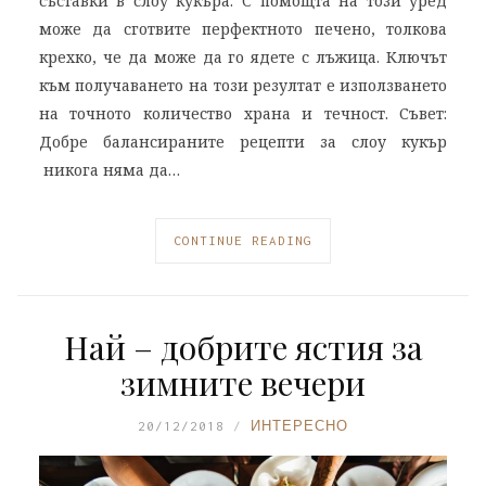
съставки в слоу кукъра. С помощта на този уред
може да сготвите перфектното печено, толкова
крехко, че да може да го ядете с лъжица. Ключът
към получаването на този резултат е използването
на точното количество храна и течност. Съвет:
Добре балансираните рецепти за слоу кукър
никога няма да…
CONTINUE READING
Най – добрите ястия за
зимните вечери
20/12/2018
ИНТЕРЕСНО