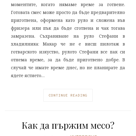
моментите, когато нямаме време за готвене.
Готовата смес може просто да бъде предварително
приготвена, оформена като руло и сложена във
фризера или пък да бъде сготвена и чак тогава
замразена. Съхраняване на руло Стефани в
хладилника: Макар че не е висш пилотаж в
готварското изкуство, рулото Стефани все пак си
отнема време, за да бъде приготвено добре. В
случай че имате време днес, но не планирате да
ядете ястието…
CONTINUE READING
Как да пържим месо?