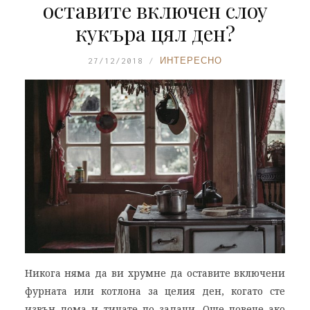
оставите включен слоу
кукъра цял ден?
27/12/2018
ИНТЕРЕСНО
Никога няма да ви хрумне да оставите включени
фурната или котлона за целия ден, когато сте
извън дома и тичате по задачи. Още повече ако