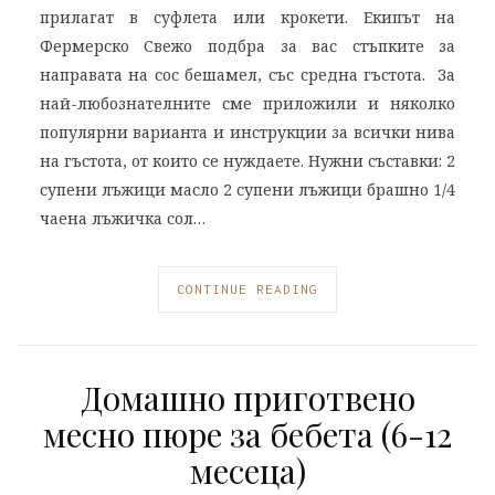
прилагат в суфлета или крокети. Екипът на
Фермерско Свежо подбра за вас стъпките за
направата на сос бешамел, със средна гъстота. За
най-любознателните сме приложили и няколко
популярни варианта и инструкции за всички нива
на гъстота, от които се нуждаете. Нужни съставки: 2
супени лъжици масло 2 супени лъжици брашно 1/4
чаена лъжичка сол…
CONTINUE READING
Домашно приготвено
месно пюре за бебета (6-12
месеца)