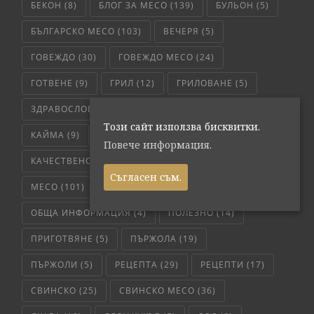
БЕКОН
(8)
БЛОГ ЗА МЕСО
(139)
БУЛЬОН
(5)
БЪЛГАРСКО МЕСО
(103)
ВЕЧЕРЯ
(5)
ГОВЕЖДО
(30)
ГОВЕЖДО МЕСО
(24)
ГОТВЕНЕ
(9)
ГРИЛ
(12)
ГРИЛОВАНЕ
(5)
ЗДРАВОСЛОВНО
(4)
ИНТЕРЕСНО
(17)
Този сайт използва бисквитки.
КАЙМА
(9)
КАРАНТИЯ
(5)
Повече информация.
КАЧЕСТВЕНО МЕСО
(65)
ЛЮБОПИТНО
(7)
Съгласен съм.
МЕСО
(101)
МЕТОД НА ПРИГОТВЯНЕ
(6)
ОБЩА ИНФОРМАЦИЯ
(4)
ПОЛЕЗНО
(14)
ПРИГОТВЯНЕ
(5)
ПЪРЖОЛА
(19)
ПЪРЖОЛИ
(5)
РЕЦЕПТА
(29)
РЕЦЕПТИ
(17)
СВИНСКО
(25)
СВИНСКО МЕСО
(36)