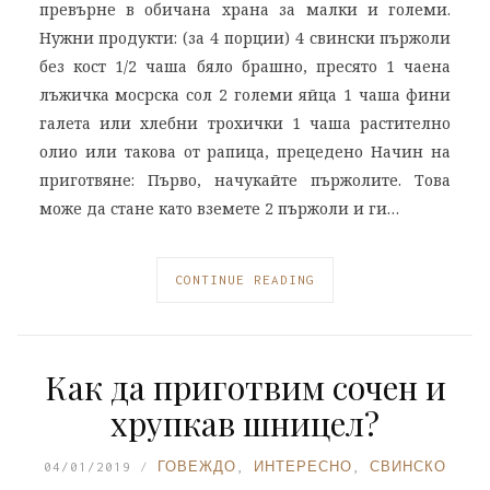
превърне в обичана храна за малки и големи.
Нужни продукти: (за 4 порции) 4 свински пържоли
без кост 1/2 чаша бяло брашно, пресято 1 чаена
лъжичка мосрска сол 2 големи яйца 1 чаша фини
галета или хлебни трохички 1 чаша растително
олио или такова от рапица, прецедено Начин на
приготвяне: Първо, начукайте пържолите. Това
може да стане като вземете 2 пържоли и ги…
CONTINUE READING
Как да приготвим сочен и
хрупкав шницел?
04/01/2019
ГОВЕЖДО
,
ИНТЕРЕСНО
,
СВИНСКО