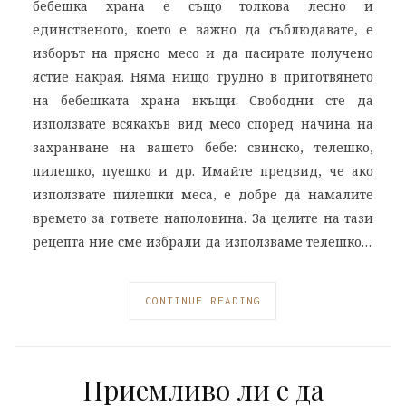
бебешка храна е също толкова лесно и
единственото, което е важно да съблюдавате, е
изборът на прясно месо и да пасирате получено
ястие накрая. Няма нищо трудно в приготвянето
на бебешката храна вкъщи. Свободни сте да
използвате всякакъв вид месо според начина на
захранване на вашето бебе: свинско, телешко,
пилешко, пуешко и др. Имайте предвид, че ако
използвате пилешки меса, е добре да намалите
времето за гответе наполовина. За целите на тази
рецепта ние сме избрали да използваме телешко…
CONTINUE READING
Приемливо ли е да