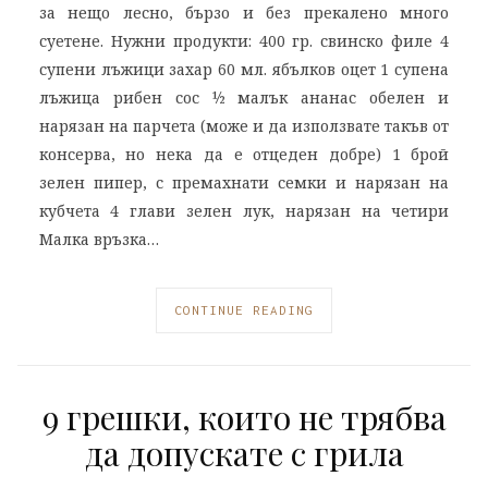
за нещо лесно, бързо и без прекалено много
суетене. Нужни продукти: 400 гр. свинско филе 4
супени лъжици захар 60 мл. ябълков оцет 1 супена
лъжица рибен сос ½ малък ананас обелен и
нарязан на парчета (може и да използвате такъв от
консерва, но нека да е отцеден добре) 1 брой
зелен пипер, с премахнати семки и нарязан на
кубчета 4 глави зелен лук, нарязан на четири
Малка връзка…
CONTINUE READING
9 грешки, които не трябва
да допускате с грила