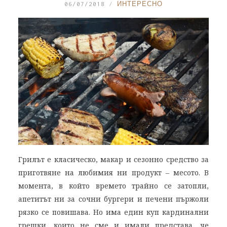
06/07/2018
ИНТЕРЕСНО
Грилът е класическо, макар и сезонно средство за
приготвяне на любимия ни продукт – месото. В
момента, в който времето трайно се затопли,
апетитът ни за сочни бургери и печени пържоли
рязко се повишава. Но има един куп кардинални
грешки, които не сме и имали представа, че