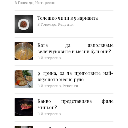
В Говеждо, Интересно
Телешко чили в 5 варианта
В Говеждо, Рецепти
Кога да използваме
зеленчуковите и месни бульони?
В Интересно
9 трика, за да приготвите най-
вкусното месно руло
В Интересно, Рецепти
Какво представлява филе
миньон?
В Интересно