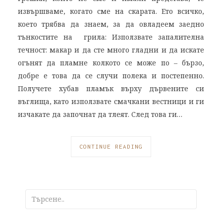
извършваме, когато сме на скарата. Ето всичко,
което трябва да знаем, за да овладеем заедно
тънкостите на грила: Използвате запалителна
течност: макар и да сте много гладни и да искате
огънят да пламне колкото се може по – бързо,
добре е това да се случи полека и постепенно.
Получете хубав пламък върху дървените си
въглища, като използвате смачкани вестници и ги
изчакате да започнат да тлеят. След това ги…
CONTINUE READING