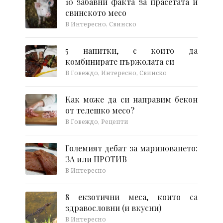
10 забавни факта за прасетата и
свинското месо
В Интересно, Свинско
5 напитки, с които да
комбинирате пържолата си
В Говеждо, Интересно, Свинско
Как може да си направим бекон
от телешко месо?
В Говеждо, Рецепти
Големият дебат за мариноването:
ЗА или ПРОТИВ
В Интересно
8 екзотични меса, които са
здравословни (и вкусни)
В Интересно