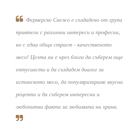
Фермерско Свежо е създадено от група
приятели с различни интереси и професии,
но с една обща страст - качественото
месо! Целта ни е чрез блога да съберем още
ентусиасти и да създадем диалог за
истинското месо, да популяризираме вкусни
рецепти и да съберем интересни и
любопитни факти за любимата ни храна.