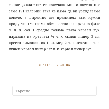
свежо! „Салатата” се получава много вкусно и е
само 181 калории, така че няма да ви убеждаваме
повече, а директно ще преминем към нужни
продукти: 150 грама обезкостено и нарязано филе
¼ ч. л. сол 1 средно голяма глава червен лук,
нарязана на кръгчета ¼ ч. л. смлян пипер 3 с.л.
пресен лимонов сок 1 с.л. мед 2 ч. л. зехтин 1 ч. л.
пушен червен пипер 1/2 ч. л. червен пипер 1/2…
CONTINUE READING