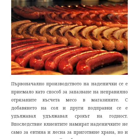
Първоначално производството на наденички се е
приемало като способ за запазване на неправилно
отрязаните късчета месо в магазините. С
добавянето на сол и други подправки се е
удължавал удължавал срокът на годност.
Впоследствие клиентите намират наденичките не
само за евтина и лесна за приготвяне храна, но и