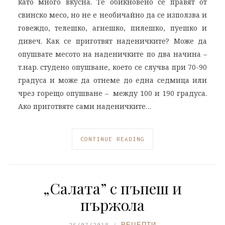
като много вкусна. Те обикновено се правят от
свинско месо, но не е необичайно да се използва и
говеждо, телешко, агнешко, пилешко, пуешко и
дивеч. Как се приготвят наденичките? Може да
опушвате месото на наденичките по два начина –
т.нар. студено опушване, което се случва при 70-90
градуса и може да отнеме до една седмица или
чрез горещо опушване – между 100 и 190 градуса.
Ако приготвяте сами наденичките…
CONTINUE READING
„Салата” с пъпеш и
пържола
26/07/2018
РЕЦЕПТИ