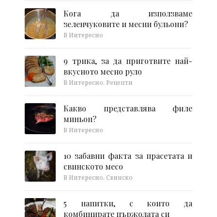
Кога да използваме
зеленчуковите и месни бульони?
В Интересно
9 трика, за да приготвите най-
вкусното месно руло
В Интересно, Рецепти
Какво представлява филе
миньон?
В Интересно
10 забавни факта за прасетата и
свинското месо
В Интересно, Свинско
5 напитки, с които да
комбинирате пържолата си