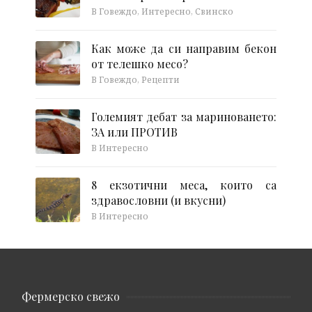
В Говеждо, Интересно, Свинско
Как може да си направим бекон
от телешко месо?
В Говеждо, Рецепти
Големият дебат за мариноването:
ЗА или ПРОТИВ
В Интересно
8 екзотични меса, които са
здравословни (и вкусни)
В Интересно
Фермерско свежо