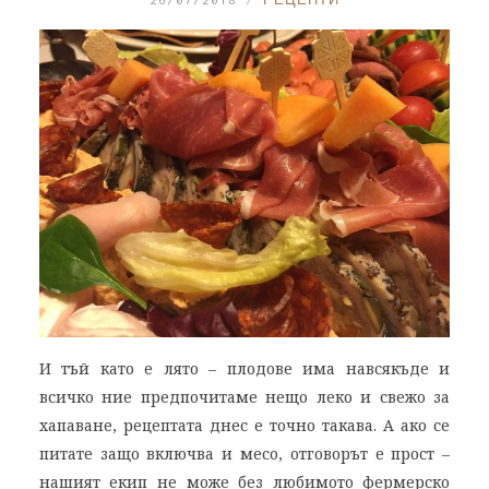
И тъй като е лято – плодове има навсякъде и
всичко ние предпочитаме нещо леко и свежо за
хапаване, рецептата днес е точно такава. А ако се
питате защо включва и месо, отговорът е прост –
нашият екип не може без любимото фермерско