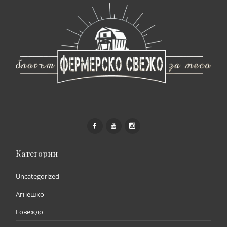
Категории
Uncategorized
Агнешко
Говеждо