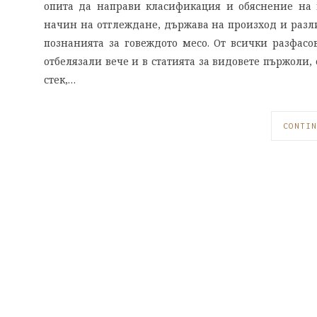
опита да направи класификация и обяснение на в
начин на отглеждане, държава на произход и разли
познанията за говеждото месо. От всички разфасо
отбелязали вече и в статията за видовете пържоли,
стек,…
CONTIN