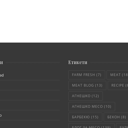
ии
Етикети
FARM FRESH
(7)
MEAT
(18
ed
MEAT BLOG
(13)
RECIPE
(
АГНЕШКО
(12)
АГНЕШКО МЕСО
(10)
о
БАРБЕКЮ
(15)
БЕКОН
(8)
БЛОГ ЗА МЕСО
(139)
БУЛ