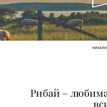
НАЧАЛО
Рибай – любима
вс