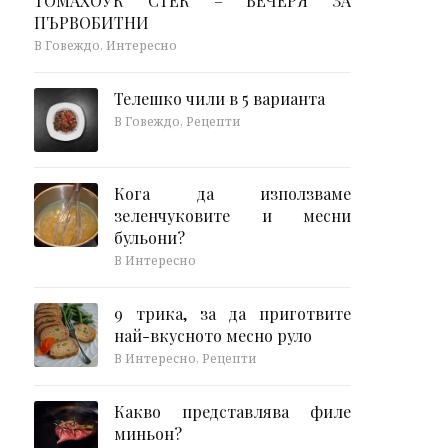
ТОМАХОУК СТЕК – ВЕЧЕРЯ ЗА
ПЪРВОБИТНИ
В Говеждо, Интересно
Телешко чили в 5 варианта
В Говеждо, Рецепти
Кога да използваме
зеленчуковите и месни
бульони?
В Интересно
9 трика, за да приготвите
най-вкусното месно руло
В Интересно, Рецепти
Какво представлява филе
миньон?