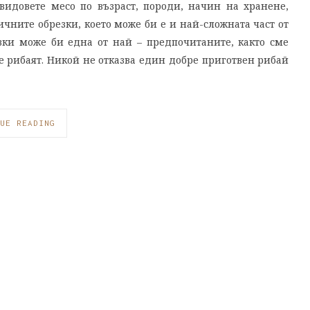
идовете месо по възраст, породи, начин на хранене,
чните обрезки, което може би е и най-сложната част от
вки може би една от най – предпочитаните, както сме
 е рибаят. Никой не отказва един добре приготвен рибай
UE READING