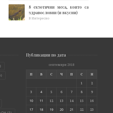
8 екзотични меса, които са
здравословни (и вкусни)
В Интересно
Публикации по дата
септември 2018
)
П
В
С
Ч
П
С
Н
6)
1
2
3
4
5
6
7
8
9
10
11
12
13
14
15
16
17
18
19
20
21
22
23
ЬОН
(5)