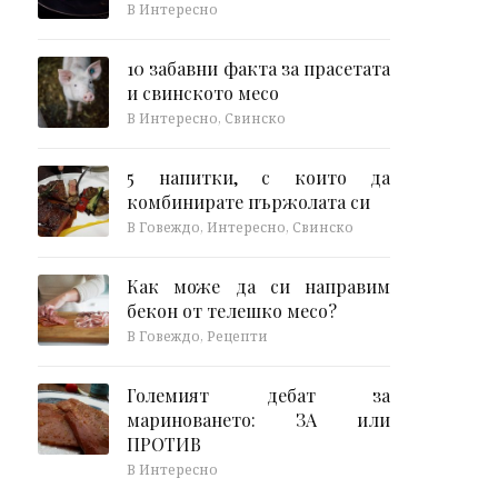
В Интересно
10 забавни факта за прасетата
и свинското месо
В Интересно, Свинско
5 напитки, с които да
комбинирате пържолата си
В Говеждо, Интересно, Свинско
Как може да си направим
бекон от телешко месо?
В Говеждо, Рецепти
Големият дебат за
мариноването: ЗА или
ПРОТИВ
В Интересно