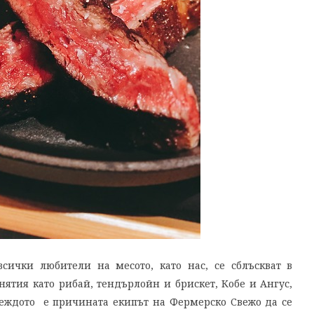
ички любители на месото, като нас, се сблъскват в
нятия като рибай, тендърлойн и брискет, Кобе и Ангус,
веждото е причината екипът на Фермерско Свежо да се