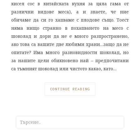
кисел сос в китайската кухня за цяла гама от
различни видове меса), а и знаете, че ние
обичаме да си го хапваме с плодове също. Тоест
няма нищо странно в похапването на месо с
шоколад и дори да не е много разпространено,
ако това са вашите две любими храни…защо да не
опитате? Има много разновидности шоколад, но
за нашите цели обикновено най – предпочитани
са тъмният шоколад или чистото какао, като…
CONTINUE READING