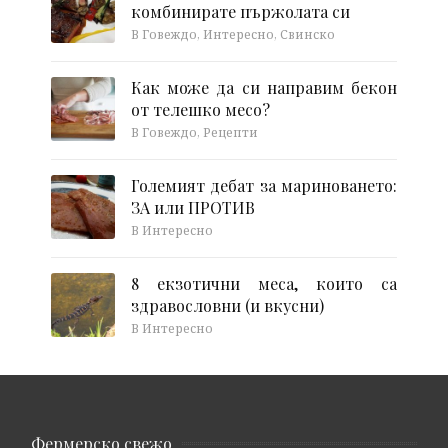
комбинирате пържолата си
В Говеждо, Интересно, Свинско
Как може да си направим бекон
от телешко месо?
В Говеждо, Рецепти
Големият дебат за мариноването:
ЗА или ПРОТИВ
В Интересно
8 екзотични меса, които са
здравословни (и вкусни)
В Интересно
Фермерско свежо