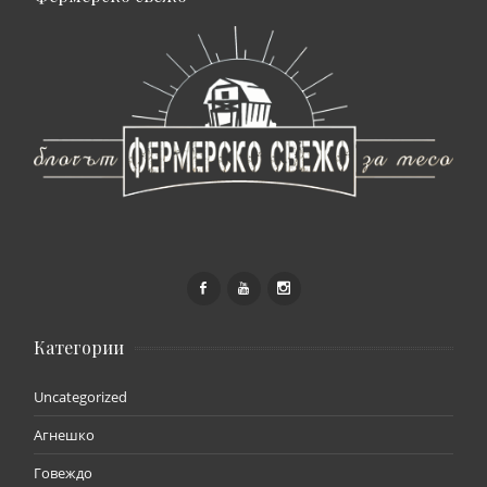
Категории
Uncategorized
Агнешко
Говеждо