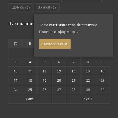
ШУНКА
(9)
ЯХНИЯ
(5)
Публикации по дата
Този сайт използва бисквитки.
Повече информация.
септември 2018
П
В
С
Ч
П
С
Н
Съгласен съм.
1
2
3
4
5
6
7
8
9
10
11
12
13
14
15
16
17
18
19
20
21
22
23
24
25
26
27
28
29
30
« авг.
окт. »