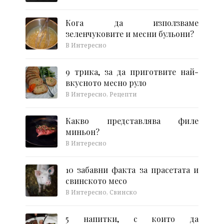
Кога да използваме
зеленчуковите и месни бульони?
В Интересно
9 трика, за да приготвите най-
вкусното месно руло
В Интересно, Рецепти
Какво представлява филе
миньон?
В Интересно
10 забавни факта за прасетата и
свинското месо
В Интересно, Свинско
5 напитки, с които да