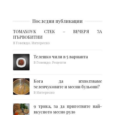
Последни публикации
ТОМАХОУК СТЕК – ВЕЧЕРЯ ЗА
ПЪРВОБИТНИ
В Говеждо, Интересно
Телешко чили в 5 варианта
В Говеждо, Рецепти
Кога да използваме
зеленчуковите и месни бульони?
В Интересно
9 трика, за да приготвите най-
вкусното месно руло