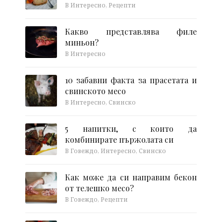
В Интересно, Рецепти
Какво представлява филе
миньон?
В Интересно
10 забавни факта за прасетата и
свинското месо
В Интересно, Свинско
5 напитки, с които да
комбинирате пържолата си
В Говеждо, Интересно, Свинско
Как може да си направим бекон
от телешко месо?
В Говеждо, Рецепти