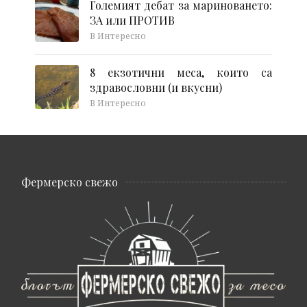
Големият дебат за мариноването:
ЗА или ПРОТИВ
В Интересно
8 екзотични меса, които са
здравословни (и вкусни)
В Интересно
Фермерско свежо