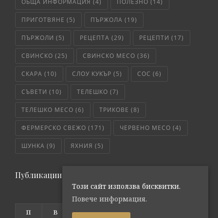
ОБЩА ИНФОРМАЦИЯ
(4)
ПОЛЕЗНО
(14)
ПРИГОТВЯНЕ
(5)
ПЪРЖОЛА
(19)
ПЪРЖОЛИ
(5)
РЕЦЕПТА
(29)
РЕЦЕПТИ
(17)
СВИНСКО
(25)
СВИНСКО МЕСО
(36)
СКАРА
(10)
СЛОУ КУКЪР
(5)
СОС
(6)
СЪВЕТИ
(10)
ТЕЛЕШКО
(7)
ТЕЛЕШКО МЕСО
(6)
ТРИКОВЕ
(8)
ФЕРМЕРСКО СВЕЖО
(171)
ЧЕРВЕНО МЕСО
(4)
ШУНКА
(9)
ЯХНИЯ
(5)
Публикации по дата
Този сайт използва бисквитки.
декември 2018
Повече информация.
П
В
С
Ч
П
С
Н