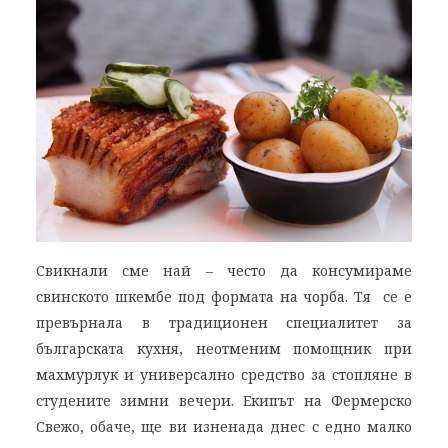
Свикнали сме най – често да консумираме
свинското шкембе под формата на чорба. Тя се е
превърнала в традиционен специалитет за
българската кухня, неотменим помощник при
махмурлук и универсално средство за стопляне в
студените зимни вечери. Екипът на Фермерско
Свежо, обаче, ще ви изненада днес с едно малко