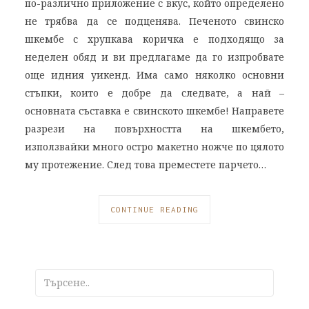
по-различно приложение с вкус, който определено
не трябва да се подценява. Печеното свинско
шкембе с хрупкава коричка е подходящо за
неделен обяд и ви предлагаме да го изпробвате
още идния уикенд. Има само няколко основни
стъпки, които е добре да следвате, а най –
основната съставка е свинското шкембе! Направете
разрези на повърхността на шкембето,
използвайки много остро макетно ножче по цялото
му протежение. След това преместете парчето…
CONTINUE READING