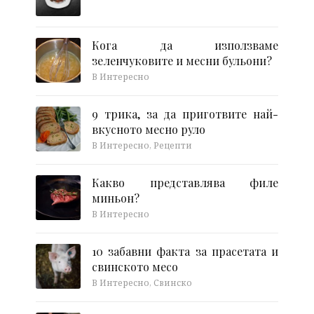
Кога да използваме
зеленчуковите и месни бульони?
В Интересно
9 трика, за да приготвите най-
вкусното месно руло
В Интересно, Рецепти
Какво представлява филе
миньон?
В Интересно
10 забавни факта за прасетата и
свинското месо
В Интересно, Свинско