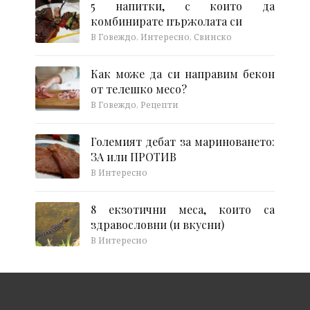
5 напитки, с които да
комбинирате пържолата си
В Говеждо, Интересно, Свинско
Как може да си направим бекон
от телешко месо?
В Говеждо, Рецепти
Големият дебат за мариноването:
ЗА или ПРОТИВ
В Интересно
8 екзотични меса, които са
здравословни (и вкусни)
В Интересно