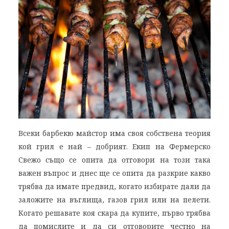
Всеки барбекю майстор има своя собствена теория
кой грил е най – добрият. Екип на Фермерско
Свежо също се опита да отговори на този така
важен въпрос и днес ще се опита да разкрие какво
трябва да имате предвид, когато избирате дали да
заложите на въглища, газов грил или на пелети.
Когато решавате коя скара да купите, първо трябва
да помислите и да си отговорите честно на