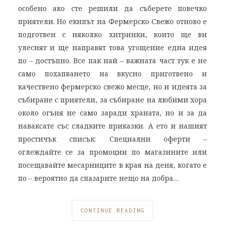
особено ако сте решили да съберете повечко
приятели. Но екипът на Фермерско Свежо отново е
подготвен с няколко хитринки, които ще ви
улеснят и ще направят това угощение една идея
по – достъпно. Все пак най – важната част тук е не
само похапването на вкусно приготвено и
качествено фермерско свежо месце, но и идеята за
събиране с приятели, за събиране на любими хора
около огъня не само заради храната, но и за да
наваксате със сладките приказки. А ето и нашият
простичък списък: Специални оферти –
оглеждайте се за промоции по магазините или
посещавайте месарниците в края на деня, когато е
по – вероятно да спазарите нещо на добра…
CONTINUE READING