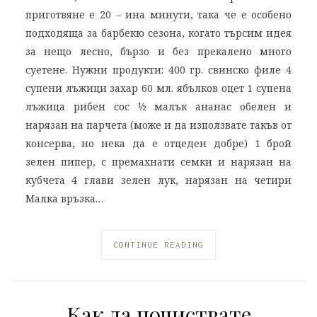
приготвяне е 20 – ина минути, така че е особено
подходящa за барбекю сезона, когато търсим идея
за нещо лесно, бързо и без прекалено много
суетене. Нужни продукти: 400 гр. свинско филе 4
супени лъжици захар 60 мл. ябълков оцет 1 супена
лъжица рибен сос ½ малък ананас обелен и
нарязан на парчета (може и да използвате такъв от
консерва, но нека да е отцеден добре) 1 брой
зелен пипер, с премахнати семки и нарязан на
кубчета 4 глави зелен лук, нарязан на четири
Малка връзка…
CONTINUE READING
Как да почиствате