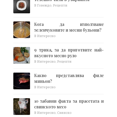
В Говеждо, Рецепти
Кога да използваме
зеленчуковите и месни бульони?
В Интересно
9 трика, за да приготвите най-
вкусното месно руло
В Интересно, Рецепти
Какво представлява филе
миньон?
В Интересно
10 забавни факта за прасетата и
свинското месо
В Интересно, Свинско