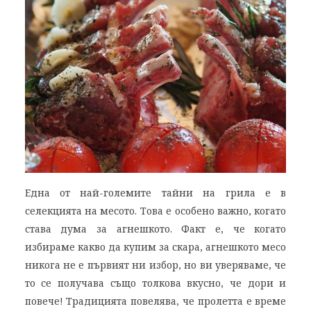
Една от най-големите тайни на грила е в
селекцията на месото. Това е особено важно, когато
става дума за агнешкото. Факт е, че когато
избираме какво да купим за скара, агнешкото месо
никога не е първият ни избор, но ви уверяваме, че
то се получава също толкова вкусно, че дори и
повече! Традицията повелява, че пролетта е време