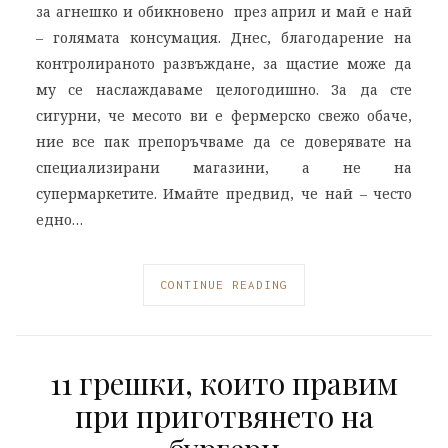
за агнешко и обикновено през април и май е най
– голямата консумация. Днес, благодарение на
контролираното развъждане, за щастие може да
му се наслаждаваме целогодишно. За да сте
сигурни, че месото ви е фермерско свежо обаче,
ние все пак препоръчваме да се доверявате на
специализирани магазини, а не на
супермаркетите. Имайте предвид, че най – често
едно…
CONTINUE READING
11 грешки, които правим
при приготвянето на