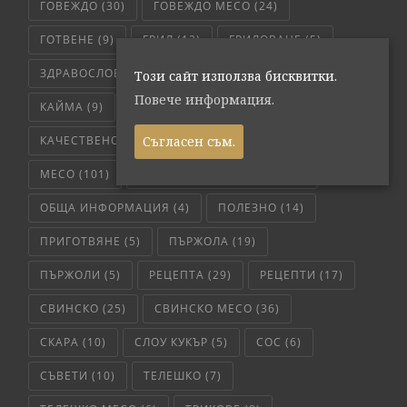
ГОВЕЖДО
(30)
ГОВЕЖДО МЕСО
(24)
ГОТВЕНЕ
(9)
ГРИЛ
(12)
ГРИЛОВАНЕ
(5)
ЗДРАВОСЛОВНО
(4)
ИНТЕРЕСНО
(17)
Този сайт използва бисквитки.
Повече информация.
КАЙМА
(9)
КАРАНТИЯ
(5)
КАЧЕСТВЕНО МЕСО
(65)
ЛЮБОПИТНО
(7)
Съгласен съм.
МЕСО
(101)
МЕТОД НА ПРИГОТВЯНЕ
(6)
ОБЩА ИНФОРМАЦИЯ
(4)
ПОЛЕЗНО
(14)
ПРИГОТВЯНЕ
(5)
ПЪРЖОЛА
(19)
ПЪРЖОЛИ
(5)
РЕЦЕПТА
(29)
РЕЦЕПТИ
(17)
СВИНСКО
(25)
СВИНСКО МЕСО
(36)
СКАРА
(10)
СЛОУ КУКЪР
(5)
СОС
(6)
СЪВЕТИ
(10)
ТЕЛЕШКО
(7)