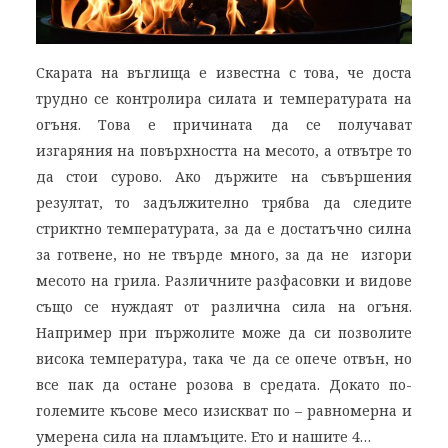
Скарата на въглища е известна с това, че доста
трудно се контролира силата и температурата на
огъня. Това е причината да се получават
изгаряния на повърхността на месото, а отвътре то
да стои сурово. Ако държите на съвършения
резултат, то задължително трябва да следите
стриктно температурата, за да е достатъчно силна
за готвене, но не твърде много, за да не изгори
месото на грила. Различните разфасовки и видове
също се нуждаят от различна сила на огъня.
Например при пържолите може да си позволите
висока температура, така че да се опече отвън, но
все пак да остане розова в средата. Докато по-
големите късове месо изискват по – равномерна и
умерена сила на пламъците. Ето и нашите 4…