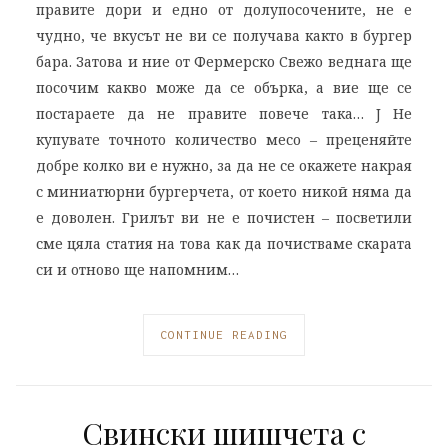
правите дори и едно от долупосочените, не е
чудно, че вкусът не ви се получава както в бургер
бара. Затова и ние от Фермерско Свежо веднага ще
посочим какво може да се обърка, а вие ще се
постараете да не правите повече така… J Не
купувате точното количество месо – преценяйте
добре колко ви е нужно, за да не се окажете накрая
с миниатюрни бургерчета, от което никой няма да
е доволен. Грилът ви не е почистен – посветили
сме цяла статия на това как да почистваме скарата
си и отново ще напомним…
CONTINUE READING
Свински шишчета с