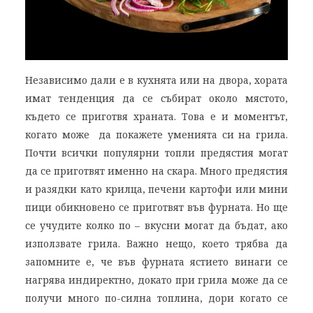
Независимо дали е в кухнята или на двора, хората
имат тенденция да се събират около мястото,
където се приготвя храната. Това е и моментът,
когато може да покажете уменията си на грила.
Почти всички популярни топли предястия могат
да се приготвят именно на скара. Много предястия
и разядки като крилца, печени картофи или мини
пици обикновено се приготвят във фурната. Но ще
се учудите колко по – вкусни могат да бъдат, ако
използвате грила. Важно нещо, което трябва да
запомните е, че във фурната ястието винаги се
нагрява индиректно, докато при грила може да се
получи много по-силна топлина, дори когато се