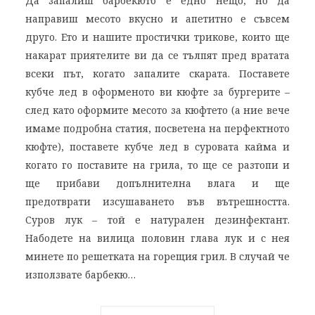
Да запалиш барбекюто е едно нещо, но да
направиш месото вкусно и апетитно е съвсем
друго. Ето и нашите простички трикове, които ще
накарат приятелите ви да се тълпят пред вратата
всеки път, когато запалите скарата. Поставете
кубче лед в оформеното ви кюфте за бургерите –
след като оформите месото за кюфтето (а ние вече
имаме подробна статия, посветена на перфектното
кюфте), поставете кубче лед в суровата кайма и
когато го поставите на грила, то ще се разтопи и
ще прибави допълнителна влага и ще
предотврати изсушаването във вътрешността.
Суров лук – той е натурален дезинфектант.
Набодете на вилица половин глава лук и с нея
минете по решетката на горещия грил. В случай че
използвате барбекю…