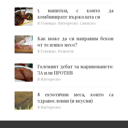
5 напитки, с които да
комбинирате пържолата си
В Говеждо, Интересно, Свинско
Как може да си направим бекон
от телешко месо?
В Говеждо, Рецепти
Големият дебат за мариноването:
ЗА или ПРОТИВ
В Интересно
8 екзотични меса, които са
здравословни (и вкусни)
В Интересно