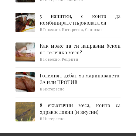
5 напитки, с които да
комбинирате пържолата си
В Говеждо, Интересно, Свинско
Как може да си направим бекон
от телешко месо?
В Говеждо, Рецепти
Големият дебат за мариноването:
ЗА или ПРОТИВ
В Интересно
8 екзотични меса, които са
здравословни (и вкусни)
В Интересно