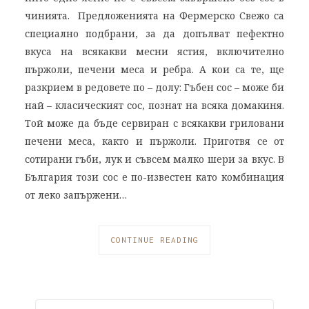
чинията. Предложенията на Фермерско Свежо са
специално подбрани, за да допълват пефектно
вкуса на всякакви месни ястия, включително
пържоли, печени меса и ребра. А кои са те, ще
разкрием в редовете по – долу: Гъбен сос – може би
най – класическият сос, познат на всяка домакиня.
Той може да бъде сервиран с всякакви гриловани
печени меса, както и пържоли. Приготвя се от
сотирани гъби, лук и съвсем малко шери за вкус. В
България този сос е по-известен като комбинация
от леко запържени…
CONTINUE READING