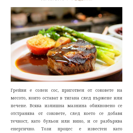
Грейви е солен сос, приготвен от соковете на
месото, които остават в тигана след пържене или
печене. Всяка излишна мазнина обикновено се
отстранява от соковете, след което се добавя
течност, като бульон или вино, и се разбърква
енергично. Този процес е известен като