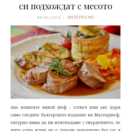
си подхождат с месото
08/05/2018
ИНТЕРЕСНО
Ако попитате някой шеф – готвач или ако дори
само следите българското издание на Мастършеф,
сигурно няма да ви изненадаме с твърдението, че
нито едно ястие не е съвсем завършено без сос в