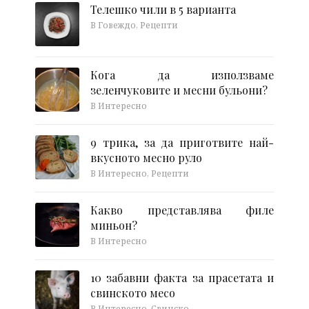
Телешко чили в 5 варианта
В Говеждо, Рецепти
Кога да използваме
зеленчуковите и месни бульони?
В Интересно
9 трика, за да приготвите най-
вкусното месно руло
В Интересно, Рецепти
Какво представлява филе
миньон?
В Интересно
10 забавни факта за прасетата и
свинското месо
В Интересно, Свинско