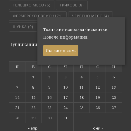
ТЕЛЕШКО МЕСО
(6)
ТРИКОВЕ
(8)
ФЕРМЕРСКО СВЕЖО
(171)
ЧЕРВЕНО МЕСО
(4)
ШУНКА
(9)
ЯХНИЯ
(5)
Този сайт използва бисквитки.
Повече информация.
Публикации по дата
Съгласен съм.
май 2018
П
В
С
Ч
П
С
Н
1
2
3
4
5
6
7
8
9
10
11
12
13
14
15
16
17
18
19
20
21
22
23
24
25
26
27
28
29
30
31
« апр.
юни »