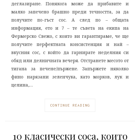
деглазиране. Понякога може да прибавите и
малко запечено брашно преди течността, за да
получите по-гъст сос. А след по – общата
информация, ето и 7 – те съвета на екипа на
Фермерско Свежо, с които ви гарантираме, че ще
получите перфектната консистенция и най –
вкусния сос, с който да гарнирате неделния си
обяд или делничната вечеря. Отстранете месото от
тигана за печене/пържене. Запържете няколко
фино нарязани зеленчука, като морков, лук и
целина,…
CONTINUE READING
10 класически соса, които