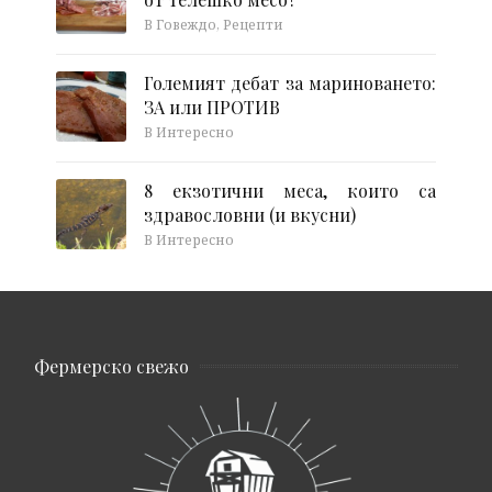
В Говеждо, Рецепти
Големият дебат за мариноването:
ЗА или ПРОТИВ
В Интересно
8 екзотични меса, които са
здравословни (и вкусни)
В Интересно
Фермерско свежо