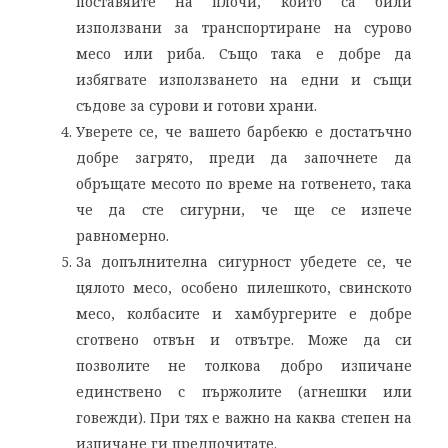
поставяйте на плочи, които са били
използвани за транспортиране на сурово
месо или риба. Също така е добре да
избягвате използването на едни и същи
съдове за сурови и готови храни.
Уверете се, че вашето барбекю е достатъчно
добре загрято, преди да започнете да
обръщате месото по време на готвенето, така
че да сте сигурни, че ще се изпече
равномерно.
За допълнителна сигурност убедете се, че
цялото месо, особено пилешкото, свинското
месо, колбасите и хамбургерите е добре
сготвено отвън и отвътре. Може да си
позволите не толкова добро изпичане
единствено с пържолите (агнешки или
говежди). При тях е важно на каква степен на
изпичане ги предпочитате.