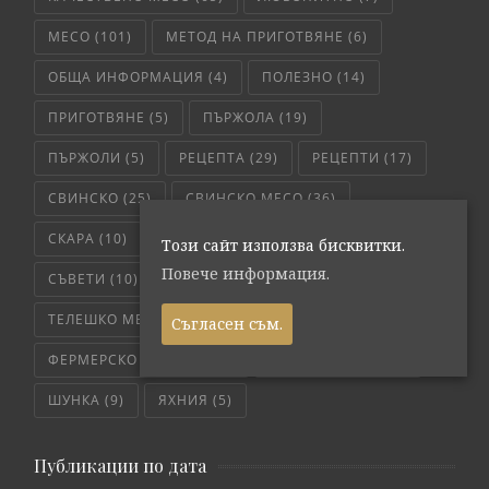
МЕСО
(101)
МЕТОД НА ПРИГОТВЯНЕ
(6)
ОБЩА ИНФОРМАЦИЯ
(4)
ПОЛЕЗНО
(14)
ПРИГОТВЯНЕ
(5)
ПЪРЖОЛА
(19)
ПЪРЖОЛИ
(5)
РЕЦЕПТА
(29)
РЕЦЕПТИ
(17)
СВИНСКО
(25)
СВИНСКО МЕСО
(36)
СКАРА
(10)
СЛОУ КУКЪР
(5)
СОС
(6)
Този сайт използва бисквитки.
Повече информация.
СЪВЕТИ
(10)
ТЕЛЕШКО
(7)
ТЕЛЕШКО МЕСО
(6)
ТРИКОВЕ
(8)
Съгласен съм.
ФЕРМЕРСКО СВЕЖО
(171)
ЧЕРВЕНО МЕСО
(4)
ШУНКА
(9)
ЯХНИЯ
(5)
Публикации по дата