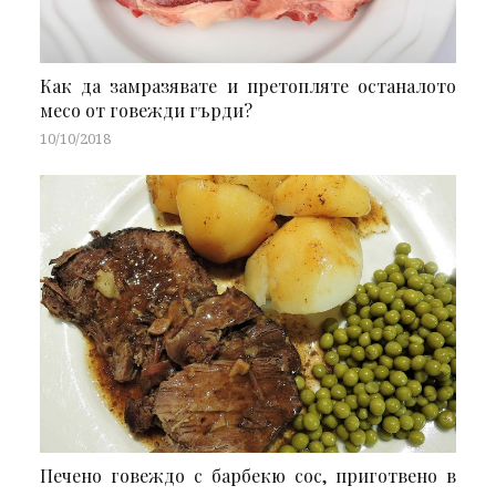
Как да замразявате и претопляте останалото
месо от говежди гърди?
10/10/2018
Печено говеждо с барбекю сос, приготвено в