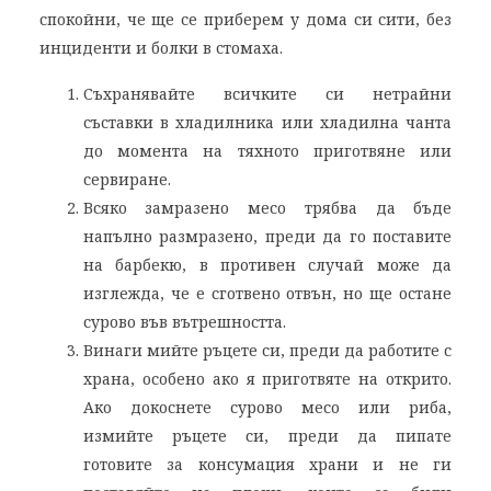
спокойни, че ще се приберем у дома си сити, без
инциденти и болки в стомаха.
Съхранявайте всичките си нетрайни
съставки в хладилника или хладилна чанта
до момента на тяхното приготвяне или
сервиране.
Всяко замразено месо трябва да бъде
напълно размразено, преди да го поставите
на барбекю, в противен случай може да
изглежда, че е сготвено отвън, но ще остане
сурово във вътрешността.
Винаги мийте ръцете си, преди да работите с
храна, особено ако я приготвяте на открито.
Ако докоснете сурово месо или риба,
измийте ръцете си, преди да пипате
готовите за консумация храни и не ги