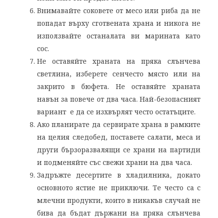
Внимавайте соковете от месо или риба да не
попадат върху сготвената храна и никога не
използвайте останалата ви марината като
сос.
Не оставяйте храната на пряка слънчева
светлина, изберете сенчесто място или на
закрито в бюфета. Не оставяйте храната
навън за повече от два часа. Най-безопасният
вариант е да се изхвърлят често остатъците.
Ако планирате да сервирате храна в рамките
на целия следобед, поставете салати, меса и
други бързоразвалящи се храни на партиди
и подменяйте със свежи храни на два часа.
Задръжте десертите в хладилника, докато
основното ястие не приключи. Те често са с
млечни продукти, които в никакъв случай не
бива да бъдат държани на пряка слънчева