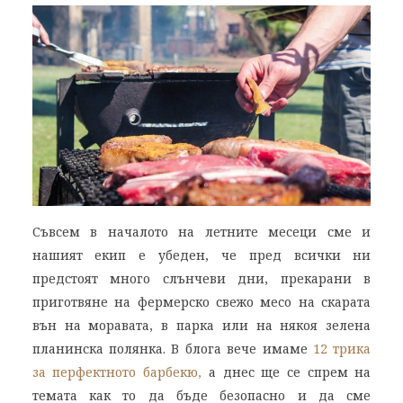
Съвсем в началото на летните месеци сме и
нашият екип е убеден, че пред всички ни
предстоят много слънчеви дни, прекарани в
приготвяне на фермерско свежо месо на скарата
вън на моравата, в парка или на някоя зелена
планинска полянка. В блога вече имаме
12 трика
за перфектното барбекю,
а днес ще се спрем на
темата как то да бъде безопасно и да сме