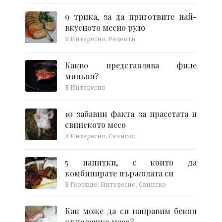
9 трика, за да приготвите най-
вкусното месно руло
В Интересно, Рецепти
Какво представлява филе
миньон?
В Интересно
10 забавни факта за прасетата и
свинското месо
В Интересно, Свинско
5 напитки, с които да
комбинирате пържолата си
В Говеждо, Интересно, Свинско
Как може да си направим бекон
от телешко месо?