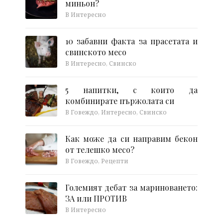
миньон?
В Интересно
10 забавни факта за прасетата и
свинското месо
В Интересно, Свинско
5 напитки, с които да
комбинирате пържолата си
В Говеждо, Интересно, Свинско
Как може да си направим бекон
от телешко месо?
В Говеждо, Рецепти
Големият дебат за мариноването:
ЗА или ПРОТИВ
В Интересно