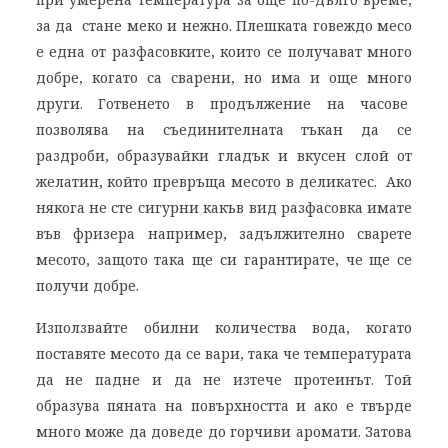
за да стане меко и нежно. Плешката говеждо месо
е една от разфасовките, които се получават много
добре, когато са сварени, но има и още много
други. Готвенето в продължение на часове
позволява на съединителната тъкан да се
раздроби, образувайки гладък и вкусен слой от
желатин, който превръща месото в деликатес. Ако
някога не сте сигурни какъв вид разфасовка имате
във фризера например, задължително сварете
месото, защото така ще си гарантирате, че ще се
получи добре.
Използвайте обилни количества вода, когато
поставяте месото да се вари, така че температурата
да не падне и да не изтече протеинът. Той
образува пяната на повърхността и ако е твърде
много може да доведе до горчиви аромати. Затова