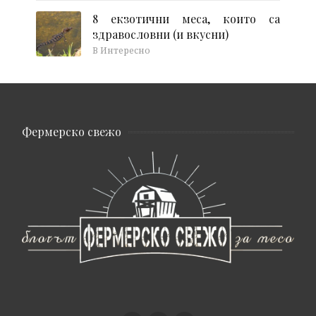
8 екзотични меса, които са
здравословни (и вкусни)
В Интересно
Фермерско свежо