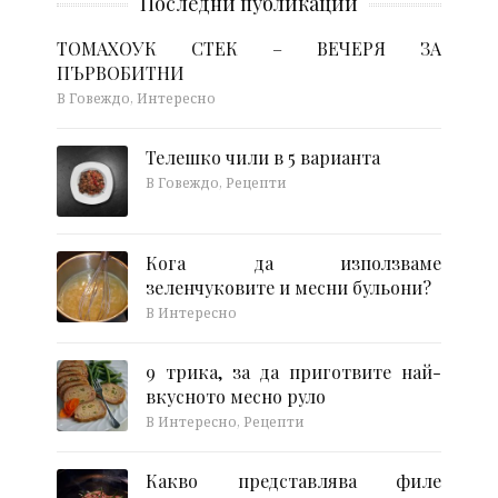
Последни публикации
ТОМАХОУК СТЕК – ВЕЧЕРЯ ЗА
ПЪРВОБИТНИ
В Говеждо, Интересно
Телешко чили в 5 варианта
В Говеждо, Рецепти
Кога да използваме
зеленчуковите и месни бульони?
В Интересно
9 трика, за да приготвите най-
вкусното месно руло
В Интересно, Рецепти
Какво представлява филе