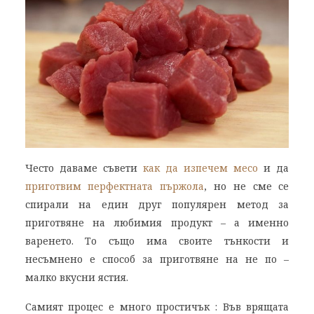
Често даваме съвети
как да изпечем месо
и да
приготвим перфектната пържола
, но не сме се
спирали на един друг популярен метод за
приготвяне на любимия продукт – а именно
варенето. То също има своите тънкости и
несъмнено е способ за приготвяне на не по –
малко вкусни ястия.
Самият процес е много простичък : Във врящата