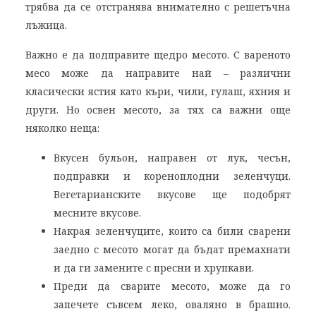
трябва да се отстранява внимателно с решетъчна
лъжица.
Важно е да подправите щедро месото. С вареното
месо може да направите най – различни
класически ястия като къри, чили, гулаш, яхния и
други. Но освен месото, за тях са важни още
няколко неща:
Вкусен бульон, направен от лук, чесън,
подправки и кореноплодни зеленчуци.
Вегетарианските вкусове ще подобрят
месните вкусове.
Накрая зеленчуците, които са били сварени
заедно с месото могат да бъдат премахнати
и да ги замените с пресни и хрупкави.
Преди да сварите месото, може да го
запечете съвсем леко, оваляно в брашно.