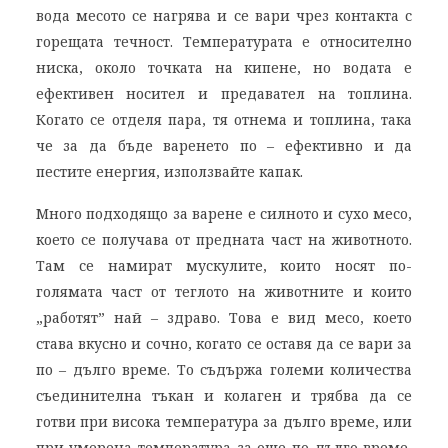
вода месото се нагрява и се вари чрез контакта с
горещата течност. Температурата е относително
ниска, около точката на кипене, но водата е
ефективен носител и предавател на топлина.
Когато се отделя пара, тя отнема и топлина, така
че за да бъде варенето по – ефективно и да
пестите енергия, използвайте капак.
Много подходящо за варене е силното и сухо месо,
което се получава от предната част на животното.
Там се намират мускулите, които носят по-
голямата част от теглото на животните и които
„работят” най – здраво. Това е вид месо, което
става вкусно и сочно, когато се оставя да се вари за
по – дълго време. То съдържа големи количества
съединителна тъкан и колаген и трябва да се
готви при висока температура за дълго време, или
при умерена температура за още по-дълго време,