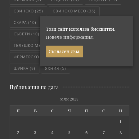
СВИНСКО
(25)
СВИНСКО МЕСО
(36)
СКАРА
(10)
СЛОУ КУКЪР
(5)
СОС
(6)
Този сайт използва бисквитки.
СЪВЕТИ
(10)
ТЕЛЕШКО
(7)
Повече информация.
ТЕЛЕШКО МЕСО
(6)
ТРИКОВЕ
(8)
Съгласен съм.
ФЕРМЕРСКО СВЕЖО
(171)
ЧЕРВЕНО МЕСО
(4)
ШУНКА
(9)
ЯХНИЯ
(5)
Публикации по дата
юли 2018
П
В
С
Ч
П
С
Н
1
2
3
4
5
6
7
8