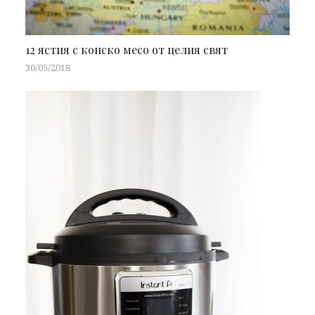
12 ястия с конско месо от целия свят
30/05/2018