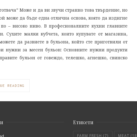
готвача” Може и да ви звучи странно това твърдение, но
той може да бъде една отлична основа, която да издигне
 по – високо ниво. В професионалните кухни главните
н. Сухите малки кубчета, които купувате от магазина,
ожете да развиете в бульона, който сте приготвили от
 ви нужни за месен бульон: Основните нужни продукти
равите бульон от говеждо, телешко, агнешко, свинско
UE READING
ии
Етикети
FARM FRESH
(7)
MEAT
(18
ed