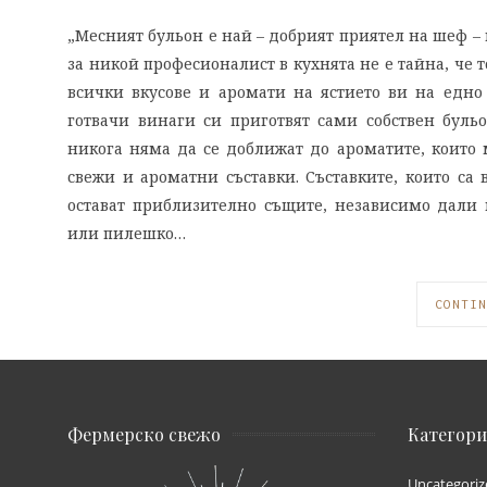
„Месният бульон е най – добрият приятел на шеф – 
за никой професионалист в кухнята не е тайна, че 
всички вкусове и аромати на ястието ви на едно
готвачи винаги си приготвят сами собствен бульо
никога няма да се доближат до ароматите, които м
свежи и ароматни съставки. Съставките, които са
остават приблизително същите, независимо дали п
или пилешко…
CONTIN
Фермерско свежо
Категор
Uncategoriz