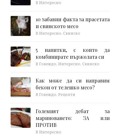
В Интересно
10 забавни факта за прасетата
и свинското месо
В Интересно, Свинско
5 напитки, с които да
комбинирате пържолата си
В Говеждо, Интересно, Свинско
Как може да си направим
бекон от телешко месо?
В Говеждо, Рецепти
Големият дебат за
мариноването: ЗА или
ПРОТИВ
В Интересно