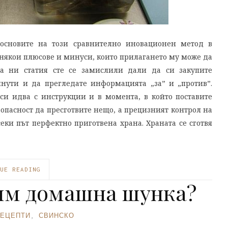
 основите на този сравнително иновационен метод в
 някои плюсове и минуси, които прилагането му може да
та ни статия сте се замислили дали да си закупите
инути и да прегледате информацията „за” и „против”.
 си идва с инструкции и в момента, в който поставите
 опасност да пресготвите нещо, а прецизният контрол на
секи път перфектно приготвена храна. Храната се сготвя
UE READING
вим домашна шунка?
ЕЦЕПТИ
,
СВИНСКО