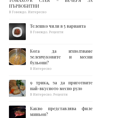
ТОМАХОУК СТЕК – ВЕЧЕРЯ ЗА
ПЪРВОБИТНИ
В Говеждо, Интересно
Телешко чили в 5 варианта
В Говеждо, Рецепти
Кога да използваме
зеленчуковите и месни
бульони?
В Интересно
9 трика, за да приготвите
най-вкусното месно руло
В Интересно, Рецепти
Какво представлява филе
миньон?