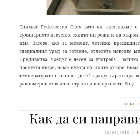
Снимка: Pedro.serna След като ви запознахме с
кулинарното изкуство, екипът ни реши и да открои
има. Затова, ако за момент, четейки предишна
специалния уред за готвене, отделете няколко м
Предимства: Уредът е лесен за употреба – всичко
продукта вътре, няма нужда да стоите отгоре. Няма
температурата с точност до 0.1 градус гарантира в
равномерно от всички страни и повърхности. В су…
CONTIN
Как да си напра
02/08/2018
Р