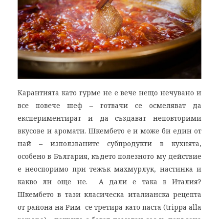
Карантията като гурме не е вече нещо нечувано и
все повече шеф – готвачи се осмеляват да
експериментират и да създават неповторими
вкусове и аромати. Шкембето е и може би един от
най – използваните субпродукти в кухнята,
особено в България, където полезното му действие
е неоспоримо при тежък махмурлук, настинка и
какво ли още не. А дали е така в Италия?
Шкембето в тази класическа италианска рецепта
от района на Рим се третира като паста (trippa alla