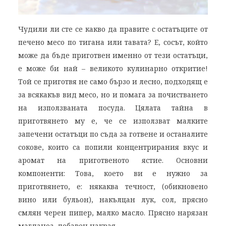
Чудили ли сте се какво да правите с остатъците от
печено месо по тигана или тавата? Е, сосът, който
може да бъде приготвен именно от тези остатъци,
е може би най – великото кулинарно откритие!
Той се приготвя не само бързо и лесно, подходящ е
за всякакъв вид месо, но и помага за почистването
на използваната посуда. Цялата тайна в
приготвянето му е, че се използват малките
запечени остатъци по съда за готвене и останалите
сокове, които са попили концентрирания вкус и
аромат на приготвеното ястие. Основни
компоненти: Това, което ви е нужно за
приготвянето, е: някаква течност, (обикновено
вино или бульон), накълцан лук, сол, прясно
смлян черен пипер, малко масло. Прясно нарязан
магданоз, добавен накрая,…