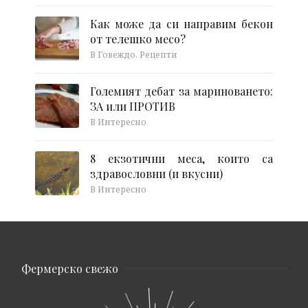
Как може да си направим бекон
от телешко месо?
В Говеждо, Рецепти
Големият дебат за мариноването:
ЗА или ПРОТИВ
В Интересно
8 екзотични меса, които са
здравословни (и вкусни)
В Интересно
Фермерско свежо