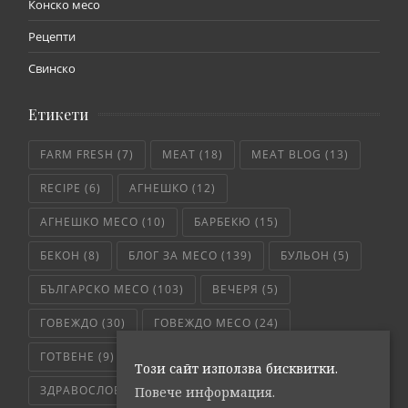
Конско месо
Рецепти
Свинско
Етикети
FARM FRESH
(7)
MEAT
(18)
MEAT BLOG
(13)
RECIPE
(6)
АГНЕШКО
(12)
АГНЕШКО МЕСО
(10)
БАРБЕКЮ
(15)
БЕКОН
(8)
БЛОГ ЗА МЕСО
(139)
БУЛЬОН
(5)
БЪЛГАРСКО МЕСО
(103)
ВЕЧЕРЯ
(5)
ГОВЕЖДО
(30)
ГОВЕЖДО МЕСО
(24)
ГОТВЕНЕ
(9)
ГРИЛ
(12)
ГРИЛОВАНЕ
(5)
Този сайт използва бисквитки.
ЗДРАВОСЛОВНО
(4)
ИНТЕРЕСНО
(17)
Повече информация.