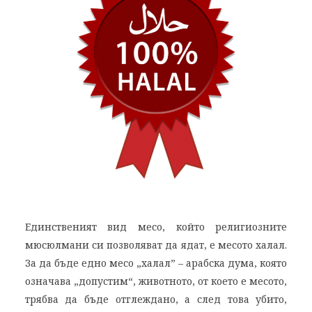
Единственият вид месо, който религиозните
мюсюлмани си позволяват да ядат, е месото халал.
За да бъде едно месо „халал” – арабска дума, която
означава „допустим“, животното, от което е месото,
трябва да бъде отглеждано, а след това убито,