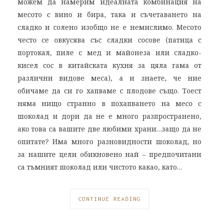
можем да намерим идеалната комбинация на
месото с вино и бира, така и съчетаването на
сладко и солено изобщо не е немислимо. Месото
често се овкусява със сладки сосове (патица с
портокал, пиле с мед и майонеза или сладко-
кисел сос в китайската кухня за цяла гама от
различни видове меса), а и знаете, че ние
обичаме да си го хапваме с плодове също. Тоест
няма нищо странно в похапването на месо с
шоколад и дори да не е много разпространено,
ако това са вашите две любими храни…защо да не
опитате? Има много разновидности шоколад, но
за нашите цели обикновено най – предпочитани
са тъмният шоколад или чистото какао, като…
CONTINUE READING