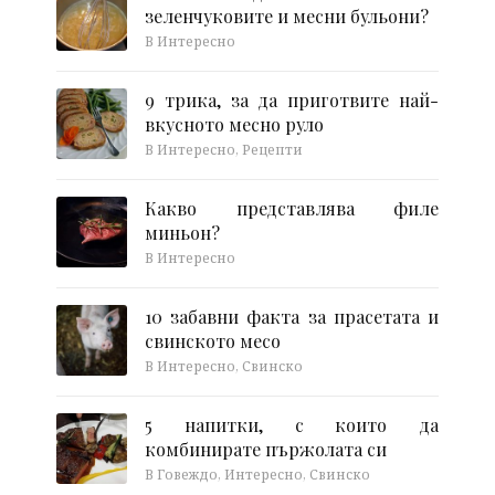
зеленчуковите и месни бульони?
В Интересно
9 трика, за да приготвите най-
вкусното месно руло
В Интересно, Рецепти
Какво представлява филе
миньон?
В Интересно
10 забавни факта за прасетата и
свинското месо
В Интересно, Свинско
5 напитки, с които да
комбинирате пържолата си
В Говеждо, Интересно, Свинско