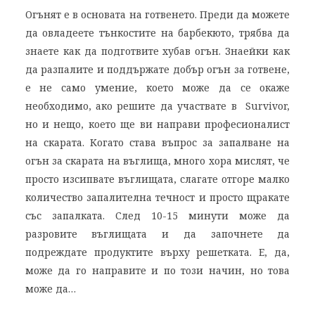
Огънят е в основата на готвенето. Преди да можете
да овладеете тънкостите на барбекюто, трябва да
знаете как да подготвите хубав огън. Знаейки как
да разпалите и поддържате добър огън за готвене,
е не само умение, което може да се окаже
необходимо, ако решите да участвате в Survivor,
но и нещо, което ще ви направи професионалист
на скарата. Когато става въпрос за запалване на
огън за скарата на въглища, много хора мислят, че
просто изсипвате въглищата, слагате отгоре малко
количество запалителна течност и просто щракате
със запалката. След 10-15 минути може да
разровите въглищата и да започнете да
подреждате продуктите върху решетката. Е, да,
може да го направите и по този начин, но това
може да…