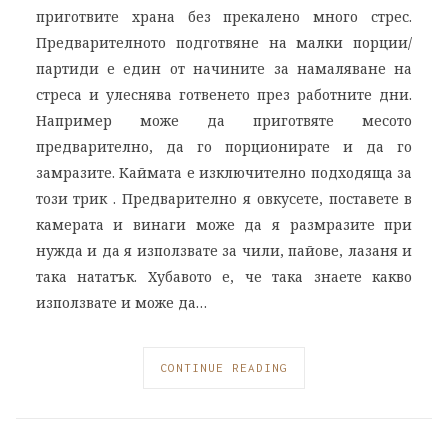
приготвите храна без прекалено много стрес.
Предварителното подготвяне на малки порции/
партиди е един от начините за намаляване на
стреса и улеснява готвенето през работните дни.
Например може да приготвяте месото
предварително, да го порционирате и да го
замразите. Каймата е изключително подходяща за
този трик . Предварително я овкусете, поставете в
камерата и винаги може да я размразите при
нужда и да я използвате за чили, пайове, лазаня и
така нататък. Хубавото е, че така знаете какво
използвате и може да…
CONTINUE READING