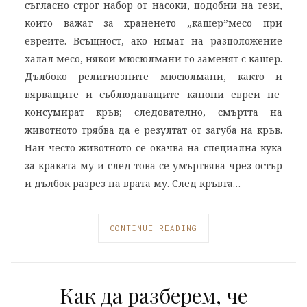
съгласно строг набор от насоки, подобни на тези,
които важат за храненето „кашер”месо при
евреите. Всъщност, ако нямат на разположение
халал месо, някои мюсюлмани го заменят с кашер.
Дълбоко религиозните мюсюлмани, както и
вярващите и съблюдаващите канони евреи не
консумират кръв; следователно, смъртта на
животното трябва да е резултат от загуба на кръв.
Най-често животното се окачва на специална кука
за краката му и след това се умъртвява чрез остър
и дълбок разрез на врата му. След кръвта…
CONTINUE READING
Как да разберем, че