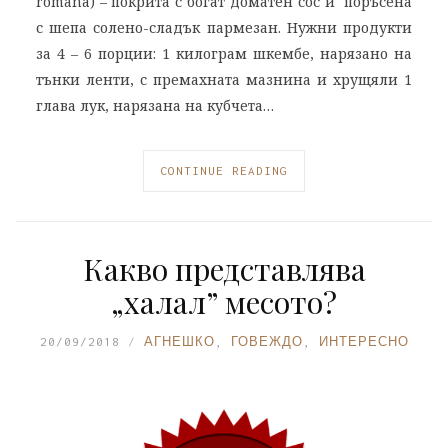
romana) – покрита с богат доматен сос и поръсена
с шепа солено-сладък пармезан. Нужни продукти
за 4 – 6 порции: 1 килограм шкембе, нарязано на
тънки ленти, с премахната мазнина и хрущяли 1
глава лук, нарязана на кубчета…
CONTINUE READING
Какво представлява
„халал” месото?
20/09/2018
АГНЕШКО
,
ГОВЕЖДО
,
ИНТЕРЕСНО