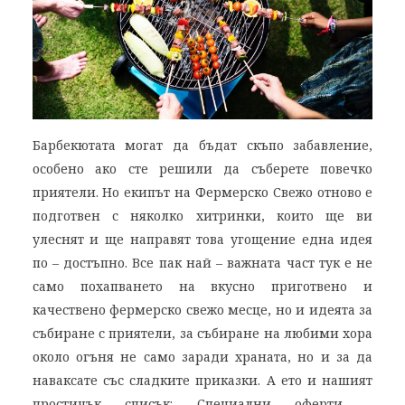
Барбекютата могат да бъдат скъпо забавление,
особено ако сте решили да съберете повечко
приятели. Но екипът на Фермерско Свежо отново е
подготвен с няколко хитринки, които ще ви
улеснят и ще направят това угощение една идея
по – достъпно. Все пак най – важната част тук е не
само похапването на вкусно приготвено и
качествено фермерско свежо месце, но и идеята за
събиране с приятели, за събиране на любими хора
около огъня не само заради храната, но и за да
наваксате със сладките приказки. А ето и нашият
простичък списък: Специални оферти –