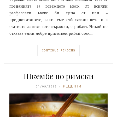
познанията за говеждото месо. От всички
разфасовки може би една от най –
предпочитаните, както сме отбелязали вече и в
статията за видовете пържоли, е рибаят. Никой не
отказва един добре приготвен рибай стек,…
CONTINUE READING
Шкембе по римски
21/09/2018
РЕЦЕПТИ