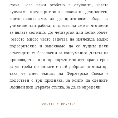
стока. Това важи особено в случаите, когато
купуваме предварително опаковани деликатеси,
които използваме, за да приготвяме обяда за
училище или работа, с идеята да сме подготвени
за цялата седмица. До четвъртък или петък обаче,
месото много често започва да изглежда малко
подозрително и започваме да се чудим дали
остатъците са безопасни за консумация. Датата на
производство или препоръчителният краен срок
за употреба не винаги е най-добрият индикатор,
така че днес екипът на Фермерско Свежо е
подготвен с три признака, за които да следите:
Външен вид Първата стъпка, за да се определи…
CONTINUE READING