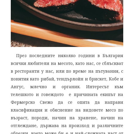
През последните няколко години в България
всички любители на месото, като нас, се сблъскват
в ресторанти у нас, или по време на пътувания, с
понятия като рибай, тендърлойн и брискет, Кобе и
Ангус, млечно и органик. Интересът към
телешкото и говеждото е причината екипът на
Фермерско Свежо да се опита да направи
класификация и обяснение на видовете месо по
възраст, породи, начин на хранене, начин на
отглеждане, държава на произход и различните
обрезки, което може би е и най-сложната част от