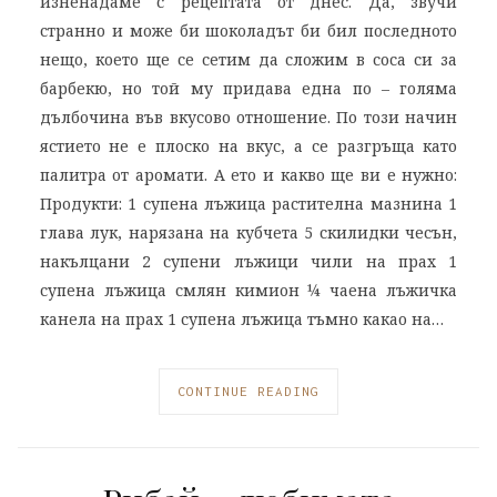
изненадаме с рецептата от днес. Да, звучи
странно и може би шоколадът би бил последното
нещо, което ще се сетим да сложим в соса си за
барбекю, но той му придава една по – голяма
дълбочина във вкусово отношение. По този начин
ястието не е плоско на вкус, а се разгръща като
палитра от аромати. А ето и какво ще ви е нужно:
Продукти: 1 супена лъжица растителна мазнина 1
глава лук, нарязана на кубчета 5 скилидки чесън,
накълцани 2 супени лъжици чили на прах 1
супена лъжица смлян кимион ¼ чаена лъжичка
канела на прах 1 супена лъжица тъмно какао на…
CONTINUE READING