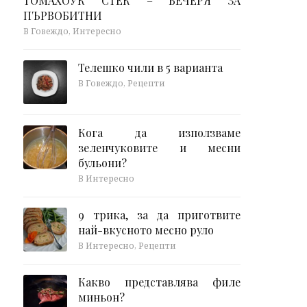
ТОМАХОУК СТЕК – ВЕЧЕРЯ ЗА
ПЪРВОБИТНИ
В Говеждо, Интересно
Телешко чили в 5 варианта
В Говеждо, Рецепти
Кога да използваме
зеленчуковите и месни
бульони?
В Интересно
9 трика, за да приготвите
най-вкусното месно руло
В Интересно, Рецепти
Какво представлява филе
миньон?