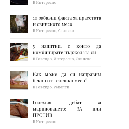
В Интересно
10 забавни факта за прасетата
и свинското месо
В Интересно, Свинско
5 напитки, с които да
комбинирате пържолата си
В Говеждо, Интересно, Свинско
Как може да си направим
бекон от телешко месо?
В Говеждо, Рецепти
Големият дебат за
мариноването: ЗА или
ПРОТИВ
В Интересно