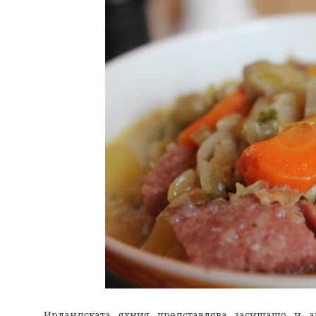
Ирландската яхния представлява засищащо и а