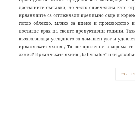
достъпните съставки, но често определяна като о
ирландците са отглеждали предимно овце и корено
топло облекло, мляко за пиене и производство н
достигне края на своите продуктивни години. Тази 
възхваляваща усещането за домашен уют и удовлетво
ирландската яхния / Тя ще прилепне в корема ти 
яхния? Ирландската яхния „ballymaloe“ или „stobh
CONTIN