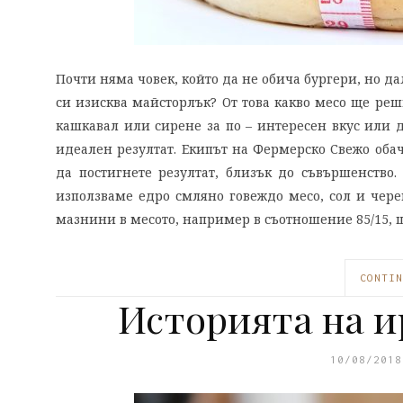
Почти няма човек, който да не обича бургери, но д
си изисква майсторлък? От това какво месо ще реш
кашкавал или сирене за по – интересен вкус или д
идеален резултат. Екипът на Фермерско Свежо обаче
да постигнете резултат, близък до съвършенство
използваме едро смляно говеждо месо, сол и чер
мазнини в месото, например в съотношение 85/15, 
CONTIN
Историята на и
10/08/2018