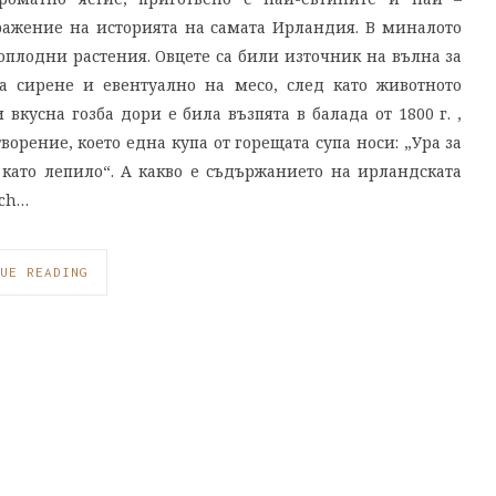
тражение на историята на самата Ирландия. В миналото
плодни растения. Овцете са били източник на вълна за
а сирене и евентуално на месо, след като животното
вкусна гозба дори е била възпята в балада от 1800 г. ,
рение, което една купа от горещата супа носи: „Ура за
като лепило“. А какво е съдържанието на ирландската
ach…
UE READING