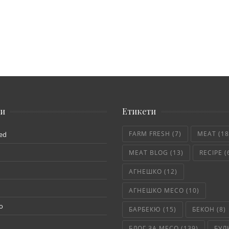
ии
Етикети
FARM FRESH
(7)
MEAT
(18
ed
MEAT BLOG
(13)
RECIPE
(
АГНЕШКО
(12)
АГНЕШКО МЕСО
(10)
о
БАРБЕКЮ
(15)
БЕКОН
(8)
БЛОГ ЗА МЕСО
(139)
БУЛ