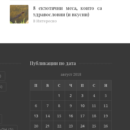
8 екзотични меса, които са
здравословни (и вкусни)
В Интересно
Публикации по дата
август 2018
)
П
В
С
Ч
П
С
Н
6)
1
2
3
4
5
6
7
8
9
10
11
12
13
14
15
16
17
18
19
20
21
22
23
24
25
26
ЬОН
(5)