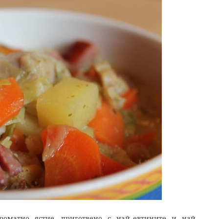
роматно ястие, приготвено с най-евтините и най –