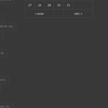
27
28
29
30
31
« юли
сеп. »
)
ВЕНЕ
(9)
)
(9)
101)
ЯНЕ
(5)