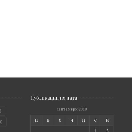
Публикации по дата
септември 2018
)
П
В
С
Ч
П
С
Н
6)
1
2