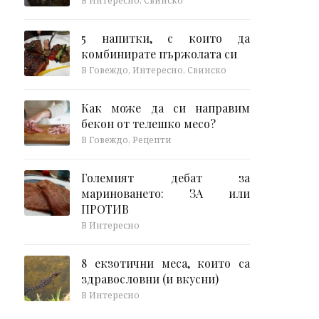
В Интересно, Свинско
5 напитки, с които да
комбинирате пържолата си
В Говеждо, Интересно, Свинско
Как може да си направим
бекон от телешко месо?
В Говеждо, Рецепти
Големият дебат за
мариноването: ЗА или
ПРОТИВ
В Интересно
8 екзотични меса, които са
здравословни (и вкусни)
В Интересно