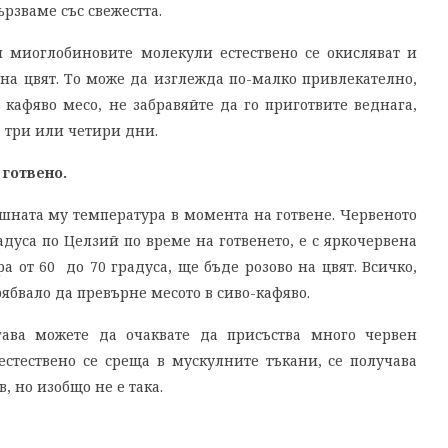
рзваме със свежестта.
 миоглобиновите молекули естествено се окисляват и
на цвят. То може да изглежда по-малко привлекателно,
 кафяво месо, не забравяйте да го приготвите веднага,
а три или четири дни.
 готвено.
ешната му температура в момента на готвене. Червеното
адуса по Целзий по време на готвенето, е с яркочервена
а от 60 до 70 градуса, ще бъде розово на цвят. Всичко,
рябвало да превърне месото в сиво-кафяво.
гава можете да очаквате да присъства много червен
стествено се среща в мускулните тъкани, се получава
, но изобщо не е така.