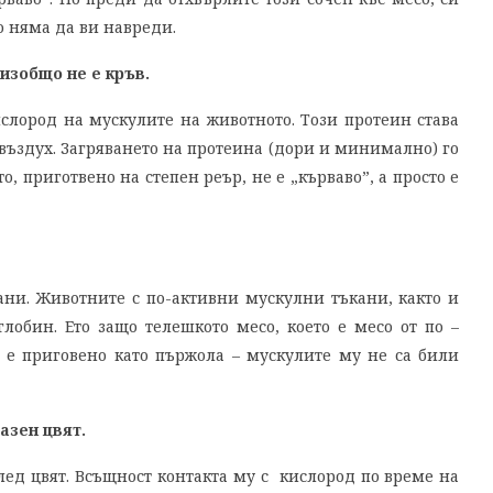
о няма да ви навреди.
изобщо не е кръв.
слород на мускулите на животното. Този протеин става
 въздух. Загряването на протеина (дори и минимално) го
о, приготвено на степен реър, не е „кърваво”, а просто е
ни. Животните с по-активни мускулни тъкани, както и
лобин. Ето защо телешкото месо, което е месо от по –
о е приговено като пържола – мускулите му не са били
азен цвят.
ед цвят. Всъщност контакта му с кислород по време на