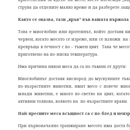
струва да отделите малко време и да разберете защ
Както се оказва, тази „кръв“ във вашата пържола 
Това е миоглобин или протеинът, който доставя ки
червен, когато месото се изреже, или се изложи на
превръща в течност с по – тъмен цвят. Така че месот
приготвено на по-ниска температура.
Има причина някои меса да са по-тъмни от други:
Миоглобинът доставя кислород до мускулните тъка
по-възрастните животни, имат месо с повече миог
млади животни, е много по-светло на цвят, когат
активни толкова, колкото на по-възрастните крави.
Най-пресните меса всъщност са с по-блед и неизр
При първоначално транжиране месото има доста бл