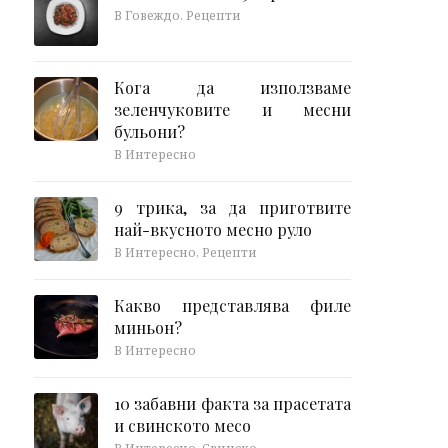
В Говеждо, Рецепти
Кога да използваме
зеленчуковите и месни
бульони?
В Интересно
9 трика, за да приготвите
най-вкусното месно руло
В Интересно, Рецепти
Какво представлява филе
миньон?
В Интересно
10 забавни факта за прасетата
и свинското месо