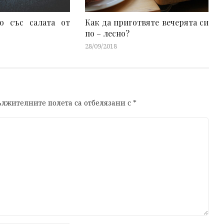
о със салата от
Как да приготвяте вечерята си
по – лесно?
28/09/2018
лжителните полета са отбелязани с
*