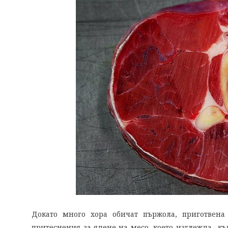
Докато много хора обичат пържола, приготвен
притеснения за ядене на месо, което изглежда „кър