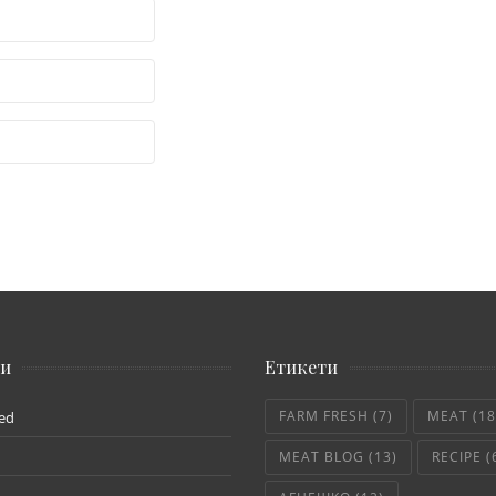
ии
Етикети
FARM FRESH
(7)
MEAT
(18
ed
MEAT BLOG
(13)
RECIPE
(