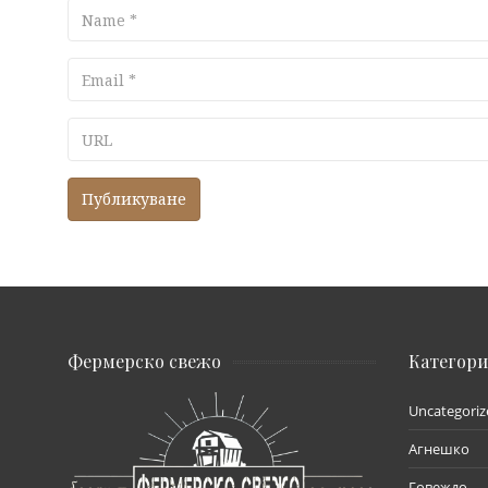
Name
Email
URL
Фермерско свежо
Категор
Uncategoriz
Агнешко
Говеждо