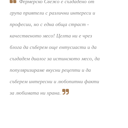
Фермерско Свежо е създадено от
група приятели с различни интереси и
професии, но с една обща страст -
качественото месо! Целта ни е чрез
блога да съберем още ентусиасти и да
създадем диалог за истинското месо, да
популяризираме вкусни рецепти и да
съберем интересни и любопитни факти
за любимата ни храна.