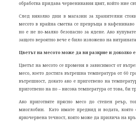
обработка придава червеникавия цвят, който ние свъ
След няколко дни в магазин за хранителни стоки
месото в крайна сметка се превръща в кафеникаво 
но е не по-малко безопасно за ядене. Ако купувате
защото вероятно вече е било изложено на витринат
Цветът на месото може да ви разкрие и доколко е
Цветът на месото се променя в зависимост от вътр
месо, което достига вътрешна температура от 60 гр
вътрешност, докато ако е приготвено на температур
приготвено на по – висока температура от това, би т
Ако приготвяте прясно месо до степен реър, то
миоглобин. Като имате предвид и водата, която е
яркочервена течност, която може да прилича на кръв