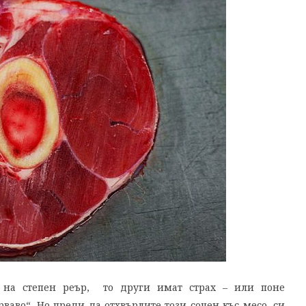
а на степен реър, то други имат страх – или поне
ваво“. Но преди да отхвърлите този сочен къс месо, си