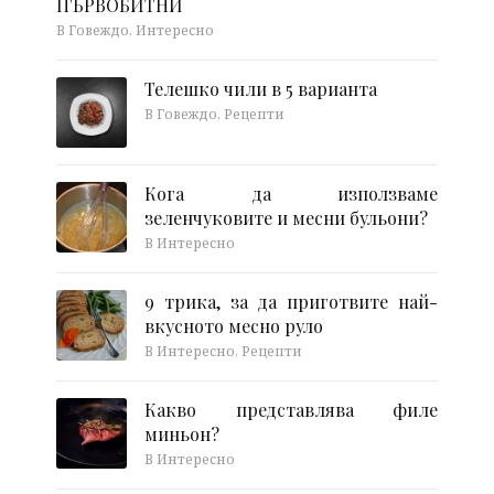
ПЪРВОБИТНИ
В Говеждо, Интересно
Телешко чили в 5 варианта
В Говеждо, Рецепти
Кога да използваме
зеленчуковите и месни бульони?
В Интересно
9 трика, за да приготвите най-
вкусното месно руло
В Интересно, Рецепти
Какво представлява филе
миньон?
В Интересно