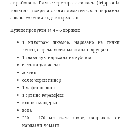
от района на Рим се третира като паста (trippa alla
romana) – покрита с богат доматен сос и поръсена
с шепа солено-сладък пармезан.
Нужни продукти за 4 – 6 порции:
1 килограм шкембе, нарязано на тънки
ленти, с премахната мазнина и хрущяли
1 глава лук, нарязана на кубчета
6 скилидки чесън
зехтин
сол и черен пипер
1 дафинов лист
1 зрънце карамфил
клонка мащерка
вода
230 – 470 мл гъсто пюре, направена от
нарязани домати