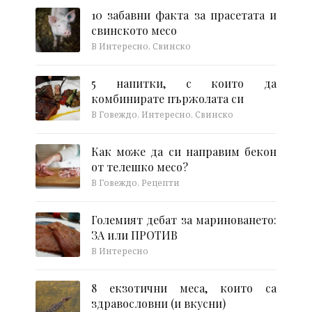
10 забавни факта за прасетата и
свинското месо
В Интересно, Свинско
5 напитки, с които да
комбинирате пържолата си
В Говеждо, Интересно, Свинско
Как може да си направим бекон
от телешко месо?
В Говеждо, Рецепти
Големият дебат за мариноването:
ЗА или ПРОТИВ
В Интересно
8 екзотични меса, които са
здравословни (и вкусни)