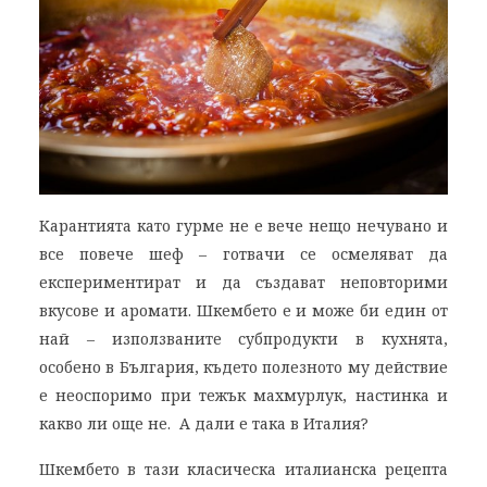
Карантията като гурме не е вече нещо нечувано и
все повече шеф – готвачи се осмеляват да
експериментират и да създават неповторими
вкусове и аромати. Шкембето е и може би един от
най – използваните субпродукти в кухнята,
особено в България, където полезното му действие
е неоспоримо при тежък махмурлук, настинка и
какво ли още не. А дали е така в Италия?
Шкембето в тази класическа италианска рецепта