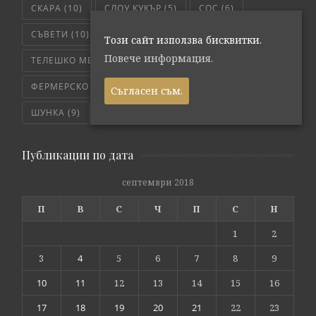
СКАРА
(10)
СЛОУ КУКЪР
(5)
СОС
(6)
СЪВЕТИ
(10)
ТЕЛЕШКО
(7)
Този сайт използва бисквитки.
Повече информация.
ТЕЛЕШКО МЕСО
(6)
ТРИКОВЕ
(8)
ФЕРМЕРСКО СВЕЖО
(171)
ЧЕРВЕНО МЕСО
(4)
Съгласен съм.
ШУНКА
(9)
ЯХНИЯ
(5)
Публикации по дата
септември 2018
П
В
С
Ч
П
С
Н
1
2
3
4
5
6
7
8
9
10
11
12
13
14
15
16
17
18
19
20
21
22
23