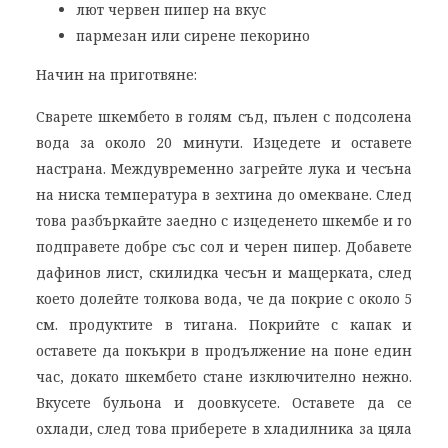
лют червен пипер на вкус
пармезан или сирене пекорино
Начин на приготвяне:
Сварете шкембето в голям съд, пълен с подсолена
вода за около 20 минути. Изцедете и оставете
настрана. Междувременно загрейте лука и чесъна
на ниска температура в зехтина до омекване. След
това разбъркайте заедно с изцеденето шкембе и го
подправете добре със сол и черен пипер. Добавете
дафинов лист, скилидка чесън и мащерката, след
което долейте толкова вода, че да покрие с около 5
см. продуктите в тигана. Покрийте с капак и
оставете да покъкри в продължение на поне един
час, докато шкембето стане изключително нежно.
Вкусете бульона и доовкусете. Оставете да се
охлади, след това приберете в хладилника за цяла