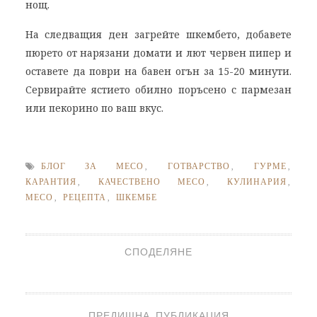
нощ.
На следващия ден загрейте шкембето, добавете
пюрето от нарязани домати и лют червен пипер и
оставете да поври на бавен огън за 15-20 минути.
Сервирайте ястието обилно поръсено с пармезан
или пекорино по ваш вкус.
БЛОГ ЗА МЕСО
,
ГОТВАРСТВО
,
ГУРМЕ
,
КАРАНТИЯ
,
КАЧЕСТВЕНО МЕСО
,
КУЛИНАРИЯ
,
МЕСО
,
РЕЦЕПТА
,
ШКЕМБЕ
СПОДЕЛЯНЕ
ПРЕДИШНА ПУБЛИКАЦИЯ