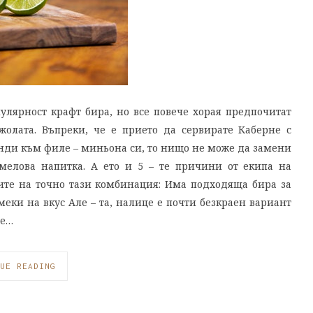
улярност крафт бира, но все повече хорая предпочитат
олата. Въпреки, че е прието да сервирате Каберне с
нди към филе – миньона си, то нищо не може да замени
хмелова напитка. А ето и 5 – те причини от екипа на
ите на точно тази комбинация: Има подходяща бира за
 меки на вкус Але – та, налице е почти безкраен вариант
че…
UE READING