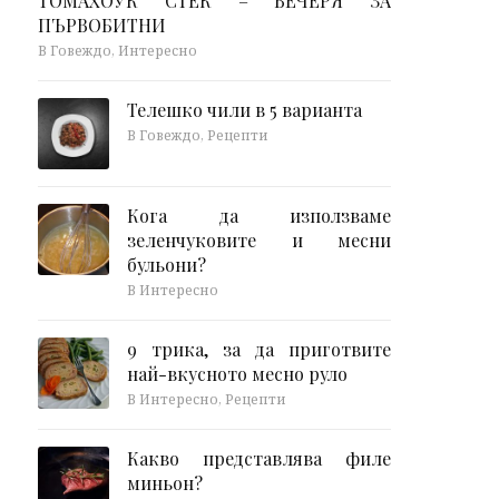
ТОМАХОУК СТЕК – ВЕЧЕРЯ ЗА
ПЪРВОБИТНИ
В Говеждо, Интересно
Телешко чили в 5 варианта
В Говеждо, Рецепти
Кога да използваме
зеленчуковите и месни
бульони?
В Интересно
9 трика, за да приготвите
най-вкусното месно руло
В Интересно, Рецепти
Какво представлява филе
миньон?