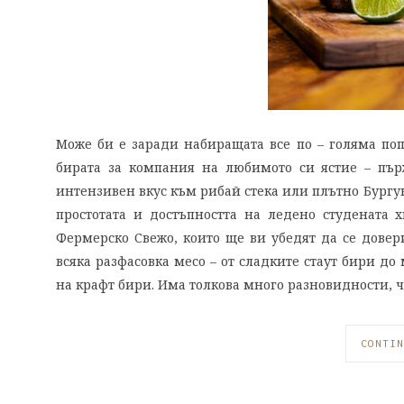
Може би е заради набиращата все по – голяма поп
бирата за компания на любимото си ястие – пърж
интензивен вкус към рибай стека или плътно Бургу
простотата и достъпността на ледено студената 
Фермерско Свежо, които ще ви убедят да се довер
всяка разфасовка месо – от сладките стаут бири до
на крафт бири. Има толкова много разновидности, 
CONTIN