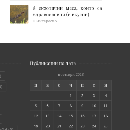
8 екзотични меса, които са
здравословни (и вкусни)
В Интересно
Публикации по дата
ноември 2018
)
П
В
С
Ч
П
С
Н
6)
1
2
3
4
5
6
7
8
9
10
11
12
13
14
15
16
17
18
19
20
21
22
23
24
25
ЬОН
(5)