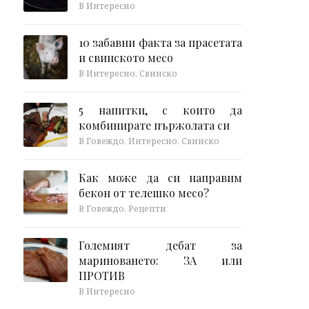
В Интересно
10 забавни факта за прасетата
и свинското месо
В Интересно, Свинско
5 напитки, с които да
комбинирате пържолата си
В Говеждо, Интересно, Свинско
Как може да си направим
бекон от телешко месо?
В Говеждо, Рецепти
Големият дебат за
мариноването: ЗА или
ПРОТИВ
В Интересно