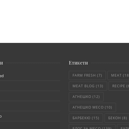
ии
Етикети
FARM FRESH
(7)
MEAT
(18
ed
MEAT BLOG
(13)
RECIPE
(
АГНЕШКО
(12)
АГНЕШКО МЕСО
(10)
о
БАРБЕКЮ
(15)
БЕКОН
(8)
БЛОГ ЗА МЕСО
(139)
БУЛ