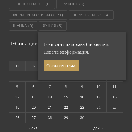
ТЕЛЕШКО МЕСО
(6)
ТРИКОВЕ
(8)
ФЕРМЕРСКО СВЕЖО
(171)
ЧЕРВЕНО МЕСО
(4)
ШУНКА
(9)
ЯХНИЯ
(5)
Публикации по дата
Този сайт използва бисквитки.
Повече информация.
ноември 2018
Съгласен съм.
П
В
С
Ч
П
С
Н
1
2
3
4
5
6
7
8
9
10
11
12
13
14
15
16
17
18
19
20
21
22
23
24
25
26
27
28
29
30
« окт.
дек. »