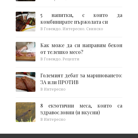
5 напитки, с които да
комбинирате пържолата си
В Говеждо, Интересно, Свинско
Как може да си направим бекон
от телешко месо?
В Говеждо, Рецепти
Големият дебат за мариноването:
ЗА или ПРОТИВ
В Интересно
8 екзотични меса, които са
здравословни (и вкусни)
В Интересно