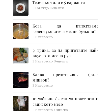
Телешко чили в 5 варианта
В Говеждо, Рецепти
Кога да използваме
зеленчуковите и месни бульони?
В Интересно
9 трика, за да приготвите най-
вкусното месно руло
В Интересно, Рецепти
Какво представлява филе
миньон?
В Интересно
10 забавни факта за прасетата и
свинското месо
В Интересно, Свинско