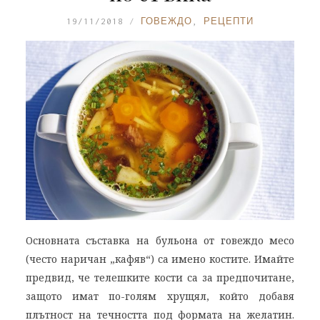
19/11/2018
ГОВЕЖДО
,
РЕЦЕПТИ
Основната съставка на бульона от говеждо месо
(често наричан „кафяв“) са имено костите. Имайте
предвид, че телешките кости са за предпочитане,
защото имат по-голям хрущял, който добавя
плътност на течността под формата на желатин.