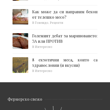
Как може да си направим бекон
от телешко месо?
В Говеждо, Рецепти
Големият дебат за мариноването:
ЗА или ПРОТИВ
В Интересно
8 екзотични меса, които са
здравословни (и вкусни)
В Интересно
Фермерско свежо