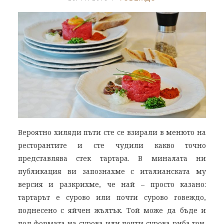
Вероятно хиляди пъти сте се взирали в менюто на
ресторантите и сте чудили какво точно
представлява стек тартара. В миналата ни
публикация ви запознахме с италианската му
версия и разкрихме, че най – просто казано:
тартарът е сурово или почти сурово говеждо,
поднесено с яйчен жълтък. Той може да бъде и
под формата на сурова или почти сурова риба тон.