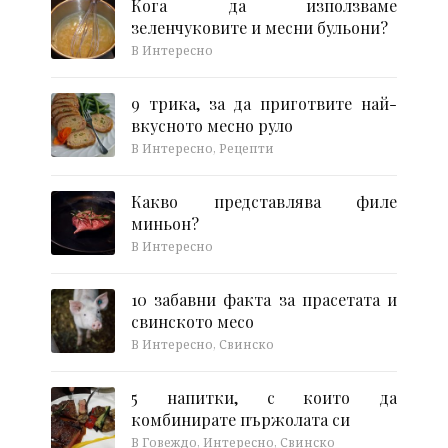
Кога да използваме
зеленчуковите и месни бульони?
В Интересно
9 трика, за да приготвите най-
вкусното месно руло
В Интересно, Рецепти
Какво представлява филе
миньон?
В Интересно
10 забавни факта за прасетата и
свинското месо
В Интересно, Свинско
5 напитки, с които да
комбинирате пържолата си
В Говеждо, Интересно, Свинско