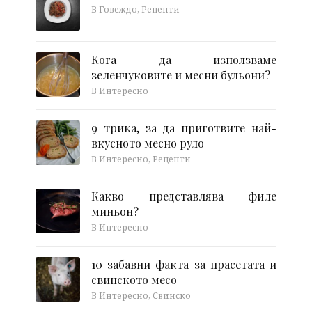
В Говеждо, Рецепти
Кога да използваме
зеленчуковите и месни бульони?
В Интересно
9 трика, за да приготвите най-
вкусното месно руло
В Интересно, Рецепти
Какво представлява филе
миньон?
В Интересно
10 забавни факта за прасетата и
свинското месо
В Интересно, Свинско