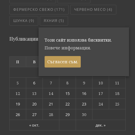
ФЕРМЕРСКО СВЕЖО
(171)
ЧЕРВЕНО МЕСО
(4)
ШУНКА
(9)
ЯХНИЯ
(5)
Публикации по дата
Този сайт използва бисквитки.
Повече информация.
ноември 2018
Съгласен съм.
П
В
С
Ч
П
С
Н
1
2
3
4
5
6
7
8
9
10
11
12
13
14
15
16
17
18
19
20
21
22
23
24
25
26
27
28
29
30
« окт.
дек. »