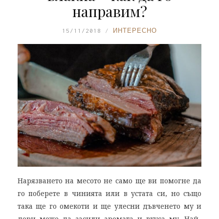
направим?
15/11/2018
ИНТЕРЕСНО
Нарязването на месото не само ще ви помогне да
го поберете в чинията или в устата си, но също
така ще го омекоти и ще улесни дъвченето му и
дори може да засили аромата и вкуса му. Най-