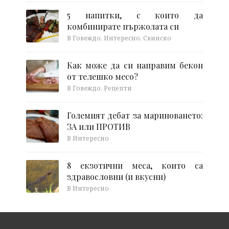
5 напитки, с които да
комбинирате пържолата си
В Говеждо, Интересно, Свинско
Как може да си направим бекон
от телешко месо?
В Говеждо, Рецепти
Големият дебат за мариноването:
ЗА или ПРОТИВ
В Интересно
8 екзотични меса, които са
здравословни (и вкусни)
В Интересно