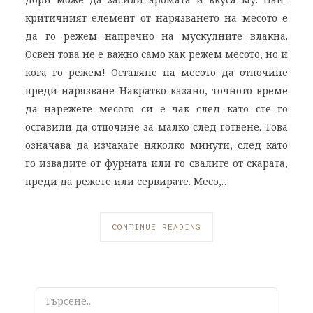
критичният елемент от нарязването на месото е
да го режем напречно на мускулните влакна.
Освен това не е важно само как режем месото, но и
кога го режем! Оставяне на месото да отпочине
преди нарязване Накратко казано, точното време
да нарежете месото си е чак след като сте го
оставили да отпочине за малко след готвене. Това
означава да изчакате няколко минути, след като
го извадите от фурната или го свалите от скарата,
преди да режете или сервирате. Месо,…
CONTINUE READING