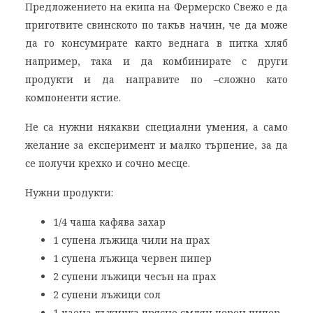
Предложението на екипа на Фермерско Свежо е да
приготвите свинското по такъв начин, че да може
да го консумирате както веднага в питка хляб
например, така и да комбинирате с други
продукти и да направите по –сложно като
компоненти ястие.
Не са нужни някакви специални умения, а само
желание за експеримент и малко търпение, за да
се получи крехко и сочно месце.
Нужни продукти:
1/4 чаша кафява захар
1 супена лъжица чили на прах
1 супена лъжица червен пипер
2 супени лъжици чесън на прах
2 супени лъжици сол
1 чаена лъжичка прясно смлян черен пипер