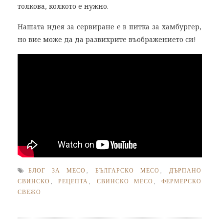
толкова, колкото е нужно.
Нашата идея за сервиране е в питка за хамбургер,
но вие може да да развихрите въображението си!
БЛОГ ЗА МЕСО
,
БЪЛГАРСКО МЕСО
,
ДЪРПАНО
СВИНСКО
,
РЕЦЕПТА
,
СВИНСКО МЕСО
,
ФЕРМЕРСКО
СВЕЖО