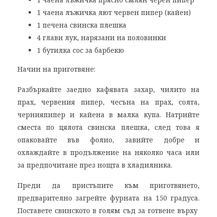
1 чаена лъжичка лют червен пипер (кайен)
1 печена свинскa плешка
4 глави лук, нарязани на половинки
1 бутилка сос за барбекю
Начин на приготвяне:
Разбъркайте заедно кафявата захар, чилито на
прах, червения пипер, чесъна на прах, солта,
чернияпипер и кайена в малка купа. Натрийте
сместа по цялота свинска плешка, след това я
опаковайте във фолио, завийте добре и
охлаждайте в продължение на няколко часа или
за предпочитане през нощта в хладилника.
Преди да пристъпите към приготвянето,
предварително загрейте фурната на 150 градуса.
Поставете свинското в голям съд за готвене върху