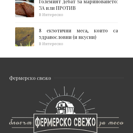
Големият дебат за мариноването:
ЗА или ПРОТИВ
В Интересно
8 екзотични меса, които са
здравословни (и вкусни)
В Интересно
Фермерско свежо