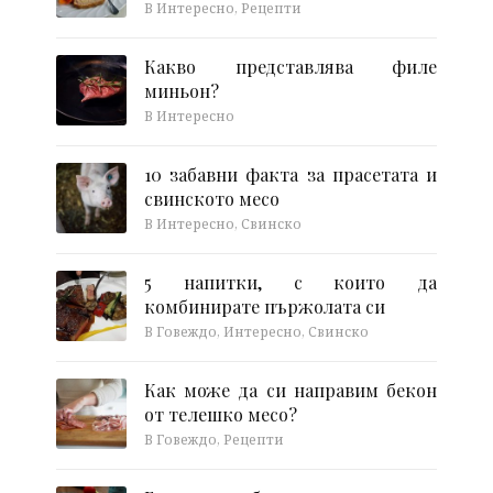
В Интересно, Рецепти
Какво представлява филе
миньон?
В Интересно
10 забавни факта за прасетата и
свинското месо
В Интересно, Свинско
5 напитки, с които да
комбинирате пържолата си
В Говеждо, Интересно, Свинско
Как може да си направим бекон
от телешко месо?
В Говеждо, Рецепти