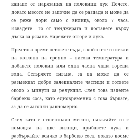
канапе от нарязания на половини лук. Печете,
докато месото не започне да се разпада и може да
се реже дори само с вилица, около 7 часа.
Извадете го от тенджерата и поставете върху
дъска за рязане. Нарежете отгоре и лука.
През това време оставете съда, в който сте го пекли
на котлона на средно – висока температура и
добавете половин или една чаена чаша гореща
вода. Остържете тигана, за да може да се
размекнат добре залепналите частици и гответе
около 5 минути за редукция. След това излейте
барбекю соса, като едновременно с това бъркате,
за да се затопли равномерно.
След като е отпочинало месото, накъсайте го с
помощта на две вилици, прибавете лука и
разбъркайте всичко в барбекю соса, докато поеме