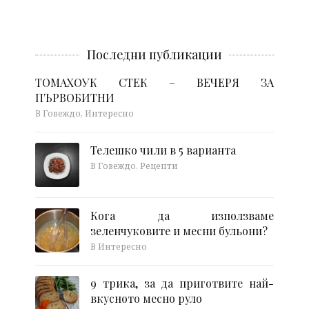
Последни публикации
ТОМАХОУК СТЕК – ВЕЧЕРЯ ЗА
ПЪРВОБИТНИ
В Говеждо, Интересно
Телешко чили в 5 варианта
В Говеждо, Рецепти
Кога да използваме
зеленчуковите и месни бульони?
В Интересно
9 трика, за да приготвите най-
вкусното месно руло