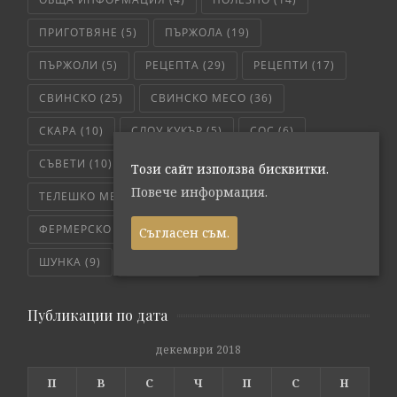
ПРИГОТВЯНЕ
(5)
ПЪРЖОЛА
(19)
ПЪРЖОЛИ
(5)
РЕЦЕПТА
(29)
РЕЦЕПТИ
(17)
СВИНСКО
(25)
СВИНСКО МЕСО
(36)
СКАРА
(10)
СЛОУ КУКЪР
(5)
СОС
(6)
СЪВЕТИ
(10)
ТЕЛЕШКО
(7)
Този сайт използва бисквитки.
Повече информация.
ТЕЛЕШКО МЕСО
(6)
ТРИКОВЕ
(8)
ФЕРМЕРСКО СВЕЖО
(171)
ЧЕРВЕНО МЕСО
(4)
Съгласен съм.
ШУНКА
(9)
ЯХНИЯ
(5)
Публикации по дата
декември 2018
П
В
С
Ч
П
С
Н